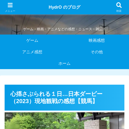
HydrO のブログ
HydrO のブログ
メニュー
検索
ゲーム・映画・アニメなどの感想・ニュース・雑記！
ゲーム
映画感想
アニメ感想
その他
ホーム
心揺さぶられる１日…日本ダービー
（2023）現地観戦の感想【競馬】
雑記