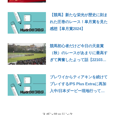
ノール、栄光のダービー馬へ！
【競馬】新たな栄光が歴史に刻ま
れた圧巻のレース！皐月賞を見た
感想【皐月賞2024】
競馬初心者だけど今日の天皇賞
（秋）のレースがあまりに最高す
ぎて興奮したよって話【221030
雑記】
ブレワイからティアキンを続けて
プレイする/PS Plus Extraに再加
入中/日本ダービー現地行ってき
た【2023年5月の振り返り】
スポンサーリンク