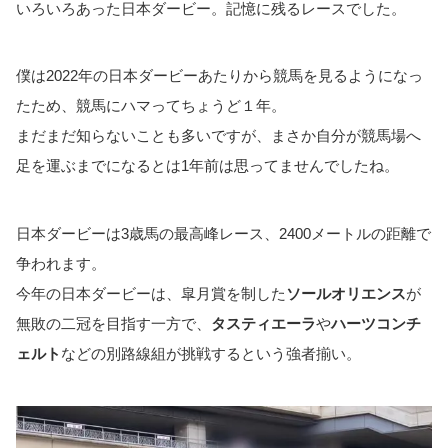
いろいろあった日本ダービー。記憶に残るレースでした。
僕は2022年の日本ダービーあたりから競馬を見るようになっ
たため、競馬にハマってちょうど１年。
まだまだ知らないことも多いですが、まさか自分が競馬場へ
足を運ぶまでになるとは1年前は思ってませんでしたね。
日本ダービーは3歳馬の最高峰レース、2400メートルの距離で
争われます。
今年の日本ダービーは、皐月賞を制した
ソールオリエンス
が
無敗の二冠を目指す一方で、
タスティエーラ
や
ハーツコンチ
ェルト
などの別路線組が挑戦するという強者揃い。