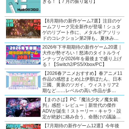
ぎる！【７月の振り返り】
【8月期待の新作ゲーム7選】注目のゲ
ームフリーク完全新作が登場！シュタ
ゲのリブート作に、メタルギアソリッ
ドのコレクション第2弾も。夏休みを
盛り上げるタイトル大集合！
2026年下半期期待の新作ゲーム20選｜
【Switch2/PS5/PC】
大作が勢ぞろい！怒涛のタイトルライ
ンナップが2026年を最後まで盛り上げ
る！【Switch2/PS5/Xbox/PC】
【2026春アニメおすすめ】春アニメ11
作品の感想まとめ|上伊那ぼたん、日本
三國、黄泉のツガイ、ウィストリア2
期など……レベルの高い作品が多
い！？
【まのさば】PC『魔法少女ノ魔女裁
判』感想・レビュー｜新世代の傑作
ADVが誕生！ストーリー・キャラ・設
定が絶妙に絡み合う、命懸けの議論ミ
ステリー【PC/Switch】
【7月期待の新作ゲーム12選】今年後