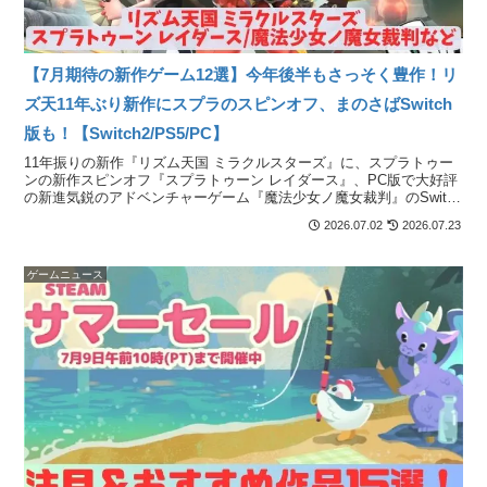
【7月期待の新作ゲーム12選】今年後半もさっそく豊作！リ
ズ天11年ぶり新作にスプラのスピンオフ、まのさばSwitch
版も！【Switch2/PS5/PC】
11年振りの新作『リズム天国 ミラクルスターズ』に、スプラトゥー
ンの新作スピンオフ『スプラトゥーン レイダース』、PC版で大好評
の新進気鋭のアドベンチャーゲーム『魔法少女ノ魔女裁判』のSwitch
版など、激アツな一ヶ月！
2026.07.02
2026.07.23
ゲームニュース