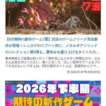
【8月期待の新作ゲーム7選】注目のゲームフリーク完全新
作が登場！シュタゲのリブート作に、メタルギアソリッド
のコレクション第2弾も。夏休みを盛り上げるタイトル大集
合！【Switch2/PS5/PC】
夏本格突入で猛暑が続く日々！熱中症になりやすい時期なので、みな
さんお気を付けください。暑いときこそ、涼しい室内でゲームをプレ
イするのもいいですよね。8月の新作タイトルは、新規作からリマス
ターまでバランスの良いラインナップ！ポケモンシリーズを...
2026.07.30
2026.08.02
新作ゲーム注目作