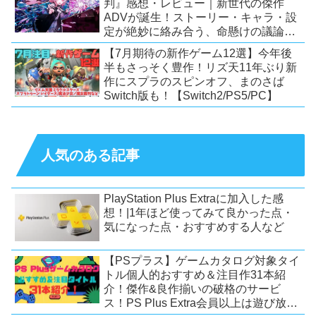
判』感想・レビュー｜新世代の傑作
ADVが誕生！ストーリー・キャラ・設
定が絶妙に絡み合う、命懸けの議論ミ
ステリー【PC/Switch】
【7月期待の新作ゲーム12選】今年後
半もさっそく豊作！リズ天11年ぶり新
作にスプラのスピンオフ、まのさば
Switch版も！【Switch2/PS5/PC】
人気のある記事
PlayStation Plus Extraに加入した感
想！|1年ほど使ってみて良かった点・
気になった点・おすすめする人など
【PSプラス】ゲームカタログ対象タイ
トル個人的おすすめ＆注目作31本紹
介！傑作&良作揃いの破格のサービ
ス！PS Plus Extra会員以上は遊び放