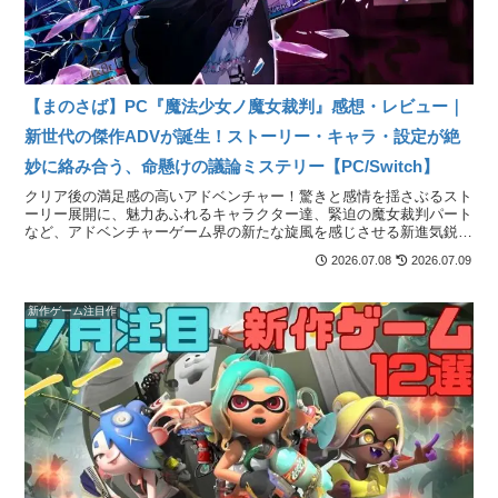
【まのさば】PC『魔法少女ノ魔女裁判』感想・レビュー｜
新世代の傑作ADVが誕生！ストーリー・キャラ・設定が絶
妙に絡み合う、命懸けの議論ミステリー【PC/Switch】
クリア後の満足感の高いアドベンチャー！驚きと感情を揺さぶるスト
ーリー展開に、魅力あふれるキャラクター達、緊迫の魔女裁判パート
など、アドベンチャーゲーム界の新たな旋風を感じさせる新進気鋭の
タイトル！
2026.07.08
2026.07.09
新作ゲーム注目作