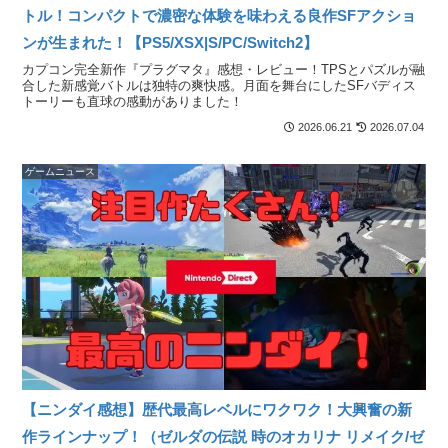
トル！コンパクトで濃密な体験を味わえる良作SFアクショ
ンが生まれた！【PS5/XSX|S/PC/Switch2】
カプコン完全新作『プラグマタ』感想・レビュー！TPSとパズルが融
合した新感覚バトルは独特の爽快感。月面を舞台にしたSFバディス
トーリーも直球の感動がありました！
2026.06.21
2026.07.04
ゲームニュース
【ニンダイ感想】歴代最高レベルにワクワク！大興奮の新
作ラインナップ！（ゼルダの伝説 時のオカリナ リメイク/ゼ