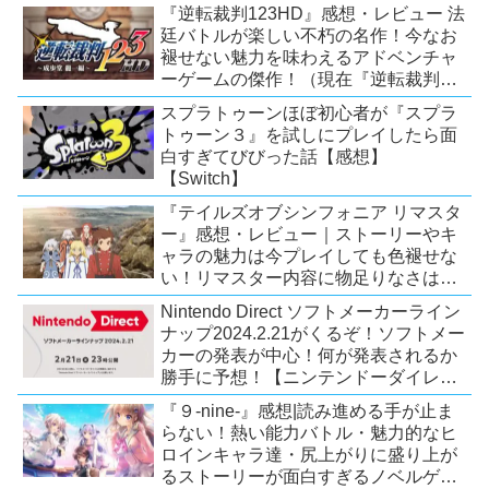
題！【2026年7月時点】【PS5/PS4】
『逆転裁判123HD』感想・レビュー 法
廷バトルが楽しい不朽の名作！今なお
褪せない魅力を味わえるアドベンチャ
ーゲームの傑作！（現在『逆転裁判
123 成歩堂セレクション』が配信中）
スプラトゥーンほぼ初心者が『スプラ
トゥーン３』を試しにプレイしたら面
白すぎてびびった話【感想】
【Switch】
『テイルズオブシンフォニア リマスタ
ー』感想・レビュー｜ストーリーやキ
ャラの魅力は今プレイしても色褪せな
い！リマスター内容に物足りなさはあ
るが、プレイする価値のあるシリーズ
Nintendo Direct ソフトメーカーライン
の人気作【Switch/PS4/Xone】
ナップ2024.2.21がくるぞ！ソフトメー
カーの発表が中心！何が発表されるか
勝手に予想！【ニンテンドーダイレク
ト予想】
『９-nine-』感想|読み進める手が止ま
らない！熱い能力バトル・魅力的なヒ
ロインキャラ達・尻上がりに盛り上が
るストーリーが面白すぎるノベルゲ