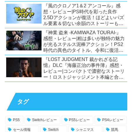
ー！【PC/Steam/Switch/PS4】
『風のクロノア1＆2 アンコール』感
想・レビュー|PS時代を彩った良作
2.5Dアクションが復活！ほどよいパズ
ル要素＆切ない余韻のストーリーも魅
力！【Switch/PS5/PS4/Xbox
『神業 盗来 -KAMIWAZA TOURAI-』
X|S/Xone/PC】
感想・レビュー|粗は多いが独特の魅力
が光るステルス泥棒アクション！PS2
時代の異色のタイトル、令和に復活！
【Switch/PS4/Steam】
『LOST JUDGMENT 裁かれざる記
憶』DLC『海藤正治の事件簿』感想・
レビュー|コンパクトで濃密なストーリ
ー！ロストジャッジメント本編と合わ
せておすすめの満足度の高いDLC！
【PS5/PS4/XSX|S/Xone/PC】
タグ
PS5
Switchレビュー
PS5レビュー
PS4レビュー
セール情報
Switch
シャニマス
競馬