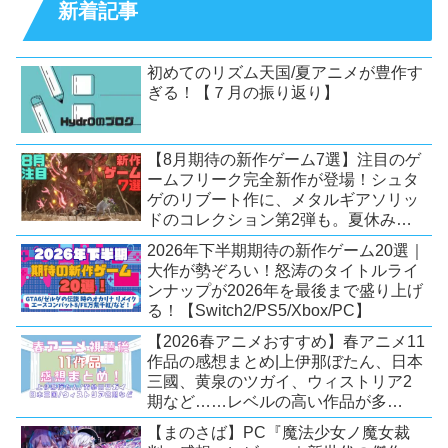
新着記事
初めてのリズム天国/夏アニメが豊作す
ぎる！【７月の振り返り】
【8月期待の新作ゲーム7選】注目のゲ
ームフリーク完全新作が登場！シュタ
ゲのリブート作に、メタルギアソリッ
ドのコレクション第2弾も。夏休みを
盛り上げるタイトル大集合！
2026年下半期期待の新作ゲーム20選｜
【Switch2/PS5/PC】
大作が勢ぞろい！怒涛のタイトルライ
ンナップが2026年を最後まで盛り上げ
る！【Switch2/PS5/Xbox/PC】
【2026春アニメおすすめ】春アニメ11
作品の感想まとめ|上伊那ぼたん、日本
三國、黄泉のツガイ、ウィストリア2
期など……レベルの高い作品が多
い！？
【まのさば】PC『魔法少女ノ魔女裁