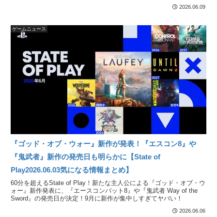
2026.06.09
ゲームニュース
『ゴッド・オブ・ウォー』新作が発表！『エスコン8』や
『鬼武者』新作の発売日も明らかに【State of
Play2026.06.03気になる情報まとめ】
60分を超えるState of Play！新たな主人公による『ゴッド・オブ・ウ
ォー』新作発表に、『エースコンバット8』や『鬼武者 Way of the
Sword』の発売日が決定！9月に新作が集中しすぎてヤバい！
2026.06.06