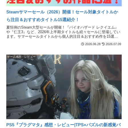
Steamサマーセール（2026）開催！セール対象タイトルか
ら注目＆おすすめタイトル15選紹介！
夏恒例のSteam大型セールが開催！『バイオハザード レクイエム』
や『仁王3』など、2026年上半期タイトルも続々セールに登場してい
ます。サマーセールタイトルから個人的注目＆おすすめ作を15選紹
介！
2026.06.28
2026.07.09
ゲーム感想・レビュー
PS5『プラグマタ』感想・レビュー|TPS×パズルの新感覚バ