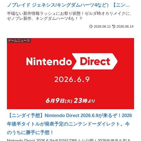
ノブレイド ジェネシス/キングダムハーツ4など）【ニンテ
ンドーダイレクト2026.6.9発表まとめ】
半端ない新作情報ラッシュにお祭り状態！ゼルダ時オカリメイクに、
ゼノブレ新作、キングダムハーツ4も！？
2026.06.11
2026.06.14
ゲームニュース
【ニンダイ予想】Nintendo Direct 2026.6.9が来るぞ！2026
年後半タイトルが発表予定のニンテンドーダイレクト。今
のうちに勝手に予想！
Nintendo Direct 2026.6.9が6月9日23時より公開！2026年後半を彩る