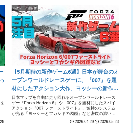
新作ゲーム注目作
ー
【5月期待の新作ゲーム6選】日本が舞台のオ
っ
ープンワールドレースゲーに、『007』を題
材にしたアクション大作、ヨッシーの新作
も！（フォルツアホライゾン6/007ファース
日本マップを自由に走り回れるオープンワールドレース
ルを
ゲー『Forza Horizon 6』や「007」を題材にしたスパイ
トライト/ヨッシーとフカシギの図鑑）
を
アクション『007 ファーストライト』、独特のシステム
【Switch2/PS5/PC】
が光る『ヨッシーとフカシギの図鑑』など密度の濃いタ
イトルが揃う！
.28
2026.04.29
2026.05.23