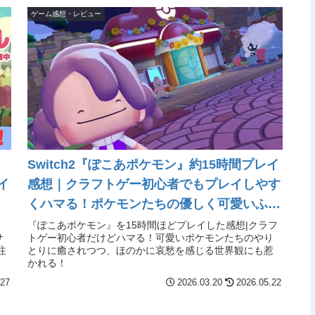
ゲーム感想・レビュー
Switch2『ぽこあポケモン』約15時間プレイ
イ
感想｜クラフトゲー初心者でもプレイしやす
くハマる！ポケモンたちの優しく可愛いふれ
あいと、ほのかな哀愁が漂う世界観も刺さ
『ぽこあポケモン』を15時間ほどプレイした感想|クラフ
サ
トゲー初心者だけどハマる！可愛いポケモンたちのやり
る！
注
とりに癒されつつ、ほのかに哀愁を感じる世界観にも惹
かれる！
.27
2026.03.20
2026.05.22