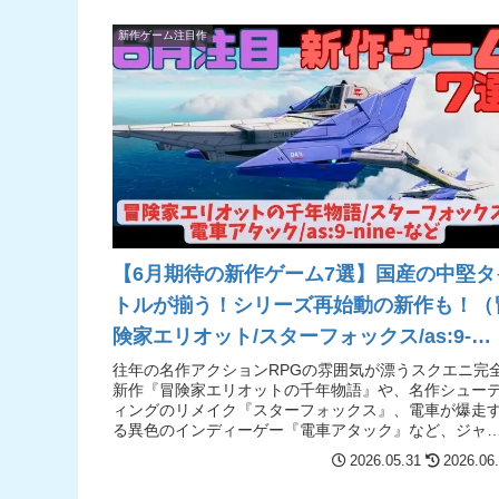
新作ゲーム注目作
【6月期待の新作ゲーム7選】国産の中堅タ
トルが揃う！シリーズ再始動の新作も！（
険家エリオット/スターフォックス/as:9-
nine-）【Switch2/PS5/PC】
往年の名作アクションRPGの雰囲気が漂うスクエニ完
新作『冒険家エリオットの千年物語』や、名作シュー
ィングのリメイク『スターフォックス』、電車が爆走
る異色のインディーゲー『電車アタック』など、ジャ
ル好き注目の新作が揃う月！
2026.05.31
2026.06