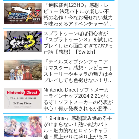
Extra会員以上は遊び放題！
『逆転裁判123HD』感想・レ
【2026年7月時点】
ビュー 法廷バトルが楽しい不
【PS5/PS4】
朽の名作！今なお褪せない魅力
を味わえるアドベンチャーゲー
ムの傑作！（現在『逆転裁判
スプラトゥーンほぼ初心者が
123 成歩堂セレクション』が配
『スプラトゥーン３』を試しに
信中）
プレイしたら面白すぎてびびっ
た話【感想】【Switch】
『テイルズオブシンフォニア
リマスター』感想・レビュー｜
ストーリーやキャラの魅力は今
プレイしても色褪せない！リマ
スター内容に物足りなさはある
Nintendo Direct ソフトメーカ
が、プレイする価値のあるシリ
ーラインナップ2024.2.21がく
ーズの人気作
るぞ！ソフトメーカーの発表が
【Switch/PS4/Xone】
中心！何が発表されるか勝手に
予想！【ニンテンドーダイレク
『９-nine-』感想|読み進める手
ト予想】
が止まらない！熱い能力バト
ル・魅力的なヒロインキャラ
達・尻上がりに盛り上がるスト