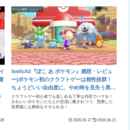
ゲーム感想・レビュー
イ
Switch2『ぽこ あ ポケモン』感想・レビュ
冒
ー|ポケモン初のクラフトゲーは相性抜群！
ちょうどいい自由度に、やめ時を見失う異色
の傑作！
全
クラフトゲー初心者でも楽しめる丁寧な内容でハマる！
テ
かわいいポケモンたちとの交流に癒されつつ、荒廃した
す
世界観にも興味をそそられる！
ン
.28
2026.05.17
2026.06.21