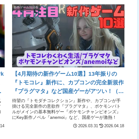
新作ゲーム注目作
k
【4月期待の新作ゲーム10選】13年振りの
象
『トモコレ』新作に、カプコンの完全新規作
リ
『プラグマタ』など国産ゲーがアツい！（ト
モコレわくわく生活/プラグマタ/ポケモンチ
気
待望の『トモダチコレクション』新作や、カプコンが手
す
掛ける完全新作の意欲作『プラグマタ』、ポケモンバト
ャンピオンズ/anemoi）
加
ルがメインの基本無料ゲー『ポケモンチャンピオンズ』
【Switch2/PS5/PC】
にKey新作ノベル『anemoi』など、国産ゲーが激熱！
.14
2026.03.31
2026.04.18