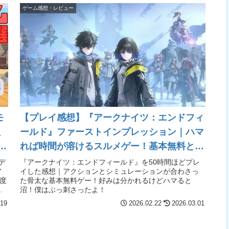
ゲーム感想・レビュー
モ
【プレイ感想】『アークナイツ：エンドフィ
、
ールド』ファーストインプレッション｜ハマ
ぽ
れば時間が溶けるスルメゲー！基本無料とは
イ
思えない骨太さや尖った内容は刺さる人に刺
デ
『アークナイツ：エンドフィールド』を50時間ほどプレ
ア
イした感想｜アクションとシミュレーションが合わさっ
さる！
度
た骨太な基本無料ゲー！好みは分かれるけどハマると
沼！僕はぶっ刺さったよ！
.19
2026.02.22
2026.03.01