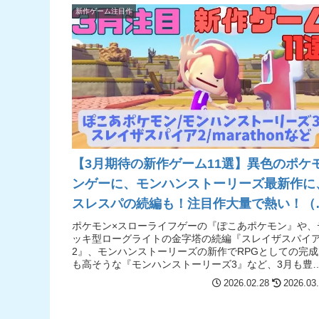
新作ゲーム注目作
【3月期待の新作ゲーム11選】異色のポケ
ンゲーに、モンハンストーリーズ最新作に
スレスパの続編も！注目作大量で熱い！（
こあポケモン/モンハンストーリーズ3/スレ
ポケモン×スローライフゲーの『ぽこあポケモン』や、
ッキ型ローグライトの金字塔の続編『スレイザスパイ
ザスパイア2/marathon）
2』、モンハンストーリーズの新作でRPGとしての完成
【Switch2/PS5/PC】
も高そうな『モンハンストーリーズ3』など、3月も豊
作！
2026.02.28
2026.03