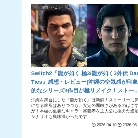
ゲーム感想・レビュー
Switch2『龍が如く 極3/龍が如く3外伝 Dar
Ties』感想・レビュー|沖縄の空気感が印
的なシリーズ3作目が極リメイク！ストー
ーに気になる点はあるが安定の面白さ
沖縄を舞台にした『龍が如く』は新鮮！ストーリーに
になる箇所はありつつも、安定の面白さがあるのはさ
【Switch2/PS5/PS4/XSX|S/PC】
が！本編の重要なキャラ・峯義孝を主人公に据えた追
シナリオも興味深かったです
2026.04.10
2026.05