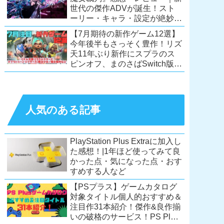
世代の傑作ADVが誕生！スト
ーリー・キャラ・設定が絶妙に
絡み合う、命懸けの議論ミステ
【7月期待の新作ゲーム12選】
リー【PC/Switch】
今年後半もさっそく豊作！リズ
天11年ぶり新作にスプラのス
ピンオフ、まのさばSwitch版
も！【Switch2/PS5/PC】
人気のある記事
PlayStation Plus Extraに加入し
た感想！|1年ほど使ってみて良
かった点・気になった点・おす
すめする人など
【PSプラス】ゲームカタログ
対象タイトル個人的おすすめ＆
注目作31本紹介！傑作&良作揃
いの破格のサービス！PS Plus