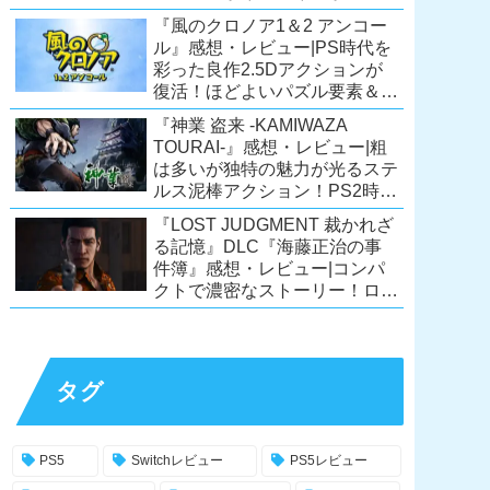
ーリーが面白すぎるノベルゲ
『風のクロノア1＆2 アンコー
ー！【PC/Steam/Switch/PS4】
ル』感想・レビュー|PS時代を
彩った良作2.5Dアクションが
復活！ほどよいパズル要素＆切
ない余韻のストーリーも魅力！
『神業 盗来 -KAMIWAZA
【Switch/PS5/PS4/Xbox
TOURAI-』感想・レビュー|粗
X|S/Xone/PC】
は多いが独特の魅力が光るステ
ルス泥棒アクション！PS2時代
の異色のタイトル、令和に復
『LOST JUDGMENT 裁かれざ
活！【Switch/PS4/Steam】
る記憶』DLC『海藤正治の事
件簿』感想・レビュー|コンパ
クトで濃密なストーリー！ロス
トジャッジメント本編と合わせ
ておすすめの満足度の高い
DLC！
【PS5/PS4/XSX|S/Xone/PC】
タグ
PS5
Switchレビュー
PS5レビュー