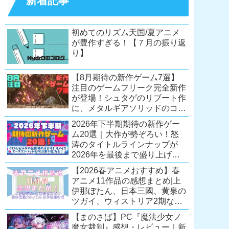
新着記事
初めてのリズム天国/夏アニメ
が豊作すぎる！【７月の振り返
り】
【8月期待の新作ゲーム7選】
注目のゲームフリーク完全新作
が登場！シュタゲのリブート作
に、メタルギアソリッドのコレ
クション第2弾も。夏休みを盛
2026年下半期期待の新作ゲー
り上げるタイトル大集合！
ム20選｜大作が勢ぞろい！怒
【Switch2/PS5/PC】
涛のタイトルラインナップが
2026年を最後まで盛り上げ
る！【Switch2/PS5/Xbox/PC】
【2026春アニメおすすめ】春
アニメ11作品の感想まとめ|上
伊那ぼたん、日本三國、黄泉の
ツガイ、ウィストリア2期な
ど……レベルの高い作品が多
【まのさば】PC『魔法少女ノ
い！？
魔女裁判』感想・レビュー｜新