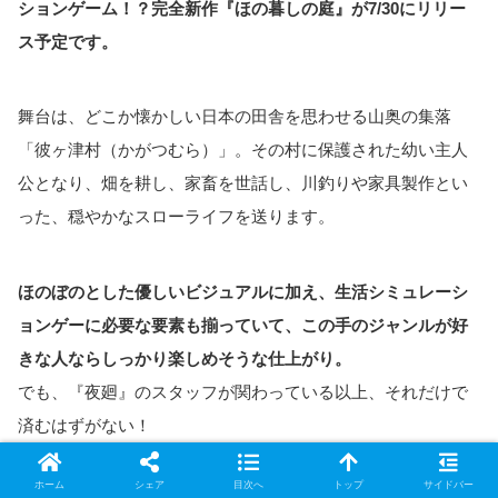
ションゲーム！？完全新作『ほの暮しの庭』が7/30にリリー
ス予定です。
舞台は、どこか懐かしい日本の田舎を思わせる山奥の集落
「彼ヶ津村（かがつむら）」。その村に保護された幼い主人
公となり、畑を耕し、家畜を世話し、川釣りや家具製作とい
った、穏やかなスローライフを送ります。
ほのぼのとした優しいビジュアルに加え、生活シミュレーシ
ョンゲーに必要な要素も揃っていて、この手のジャンルが好
きな人ならしっかり楽しめそうな仕上がり。
でも、『夜廻』のスタッフが関わっている以上、それだけで
済むはずがない！
ホーム
シェア
目次へ
トップ
サイドバー