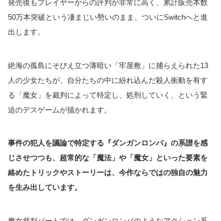
発売後もプレイヤーからの評判が非常に高く、累計販売本数
50万本突破という凄まじい勢いのまま、ついにSwitchへと進
出します。
絶海の孤島にそびえ立つ薄暗い「牢屋敷」に捕らえられた13
人の少女たちが、自分たちの中に紛れ込んだ殺人衝動を有す
る「魔女」を裁判によって特定し、処刑していく、という緊
迫のデスゲームが描かれます。
事件の犯人を議論で特定する『ダンガンロンパ』の系譜を感
じさせつつも、超常的な「魔法」や「魔女」といった要素を
絡めたトリックやストーリーは、今作ならではの独自の魅力
を生み出しています。
魔女裁判パートでは、ダンガンロンパのようなアクション系