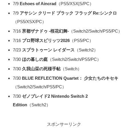
7/9
Echoes of Aincrad
（PS5/XSX|S/PC）
7/9
アサシン クリード ブラック フラッグ Re:シンクロ
（PS5/XSX/PC）
7/16
亰都ザナドゥ -桜花幻舞-
（Switch2/Switch/PS5/PC）
7/16
プロ野球スピリッツ2026
（PS5/PC）
7/23
スプラトゥーン レイダース
（Switch2）
7/30
ほの暮しの庭
（Switch2/Switch/PS5/PC）
7/30
久我山栞の死様手帖
（Switch）
7/30
BLUE REFLECTION Quartet： 少女たちのキセキ
（Switch2/Switch/PS5/PC）
7/30
ゼノブレイド2 Nintendo Switch 2
Edition
（Switch2）
スポンサーリンク