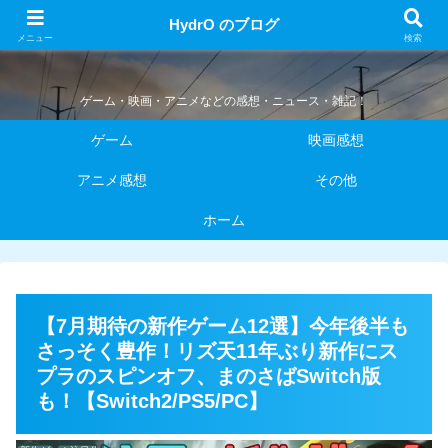
HydrO のブログ
HydrO のブログ
メニュー
検索
ゲーム・映画・アニメなどの感想・ニュース・雑記！
ゲーム
映画感想
アニメ感想
その他
ホーム
【7月期待の新作ゲーム12選】今年後半も
さっそく豊作！リズ天11年ぶり新作にス
プラのスピンオフ、まのさばSwitch版
も！【Switch2/PS5/PC】