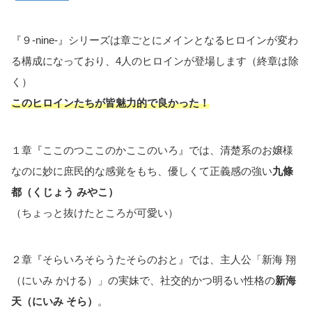
『９-nine-』シリーズは章ごとにメインとなるヒロインが変わ
る構成になっており、4人のヒロインが登場します（終章は除
く）
このヒロインたちが皆魅力的で良かった！
１章『ここのつここのかここのいろ』では、清楚系のお嬢様
なのに妙に庶民的な感覚をもち、優しくて正義感の強い
九條
都（くじょう みやこ）
（ちょっと抜けたところが可愛い）
２章『そらいろそらうたそらのおと』では、主人公「新海 翔
（にいみ かける）」の実妹で、社交的かつ明るい性格の
新海
天（にいみ そら）
。