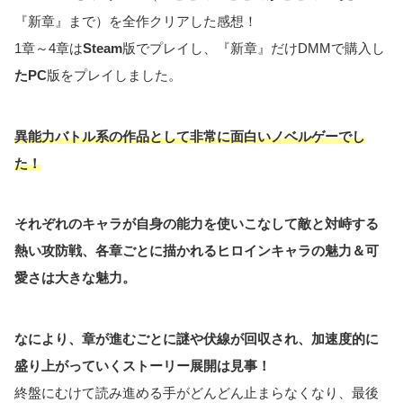
『新章』まで）を全作クリアした感想！
1章～4章は
Steam
版でプレイし、『新章』だけDMMで購入し
たPC
版をプレイしました。
異能力バトル系の作品として非常に面白いノベルゲーでし
た！
それぞれのキャラが自身の能力を使いこなして敵と対峙する
熱い攻防戦、各章ごとに描かれるヒロインキャラの魅力＆可
愛さは大きな魅力。
なにより、章が進むごとに謎や伏線が回収され、加速度的に
盛り上がっていくストーリー展開は見事！
終盤にむけて読み進める手がどんどん止まらなくなり、最後