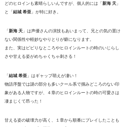
どのヒロインも素晴らしいんですが、個人的には「
新海 天
」
と「
結城 希亜
」が特に好き。
「
新海 天
」は声優さんの演技もあいまって、兄との気の置け
ない関係性や軽妙なやりとりが癖になります。
また、実はビビりなところやヒロインルートの時のいじらし
さや甘える姿がめちゃくちゃ刺さる！
「
結城 希亜
」はギャップ萌えが凄い！
物語序盤では謎の部分も多いクール系で掴みどころのない印
象がある人物ですが、４章のヒロインルートの時の可愛さは
凄まじくて昂った！
甘える姿の破壊力が高く、１章から順番にプレイしたことも