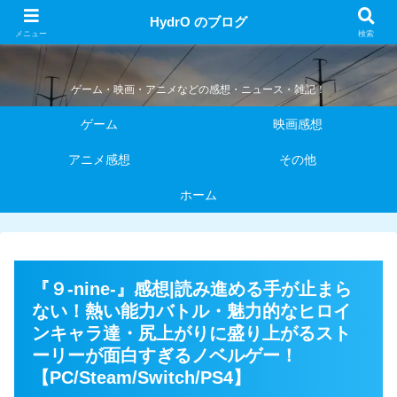
HydrO のブログ
HydrO のブログ
メニュー
検索
ゲーム・映画・アニメなどの感想・ニュース・雑記！
ゲーム
映画感想
アニメ感想
その他
ホーム
『９-nine-』感想|読み進める手が止まら
ない！熱い能力バトル・魅力的なヒロイ
ンキャラ達・尻上がりに盛り上がるスト
ーリーが面白すぎるノベルゲー！
【PC/Steam/Switch/PS4】