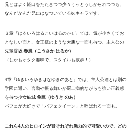
兄とはよく軽口をたたきつつ少々うっとうしがられつつも、
なんだかんだ兄にはなついている妹キャラです。
３章『はるいろはるこいはるのかぜ』では、気が小さくてお
となしい面と、女王様のような大胆な一面も持つ、主人公の
先輩
香坂 春風（こうさか はるか）
（しかもオタク趣味で、スタイルも抜群！）
4章『ゆきいろゆきはなゆきのあと』では、主人公達とは別の
学園に通い、言動や振る舞いが厨二病的ながらも強い正義感
を持つ少女
結城 希亜（ゆうき のあ）
パフェが大好きで「パフェクイーン」と呼ばれる一面も。
これら4人のヒロインが皆それぞれ魅力的で可愛いので、どの