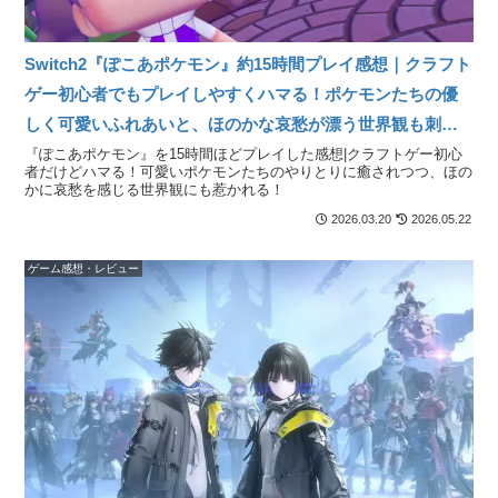
Switch2『ぽこあポケモン』約15時間プレイ感想｜クラフト
ゲー初心者でもプレイしやすくハマる！ポケモンたちの優
しく可愛いふれあいと、ほのかな哀愁が漂う世界観も刺さ
る！
『ぽこあポケモン』を15時間ほどプレイした感想|クラフトゲー初心
者だけどハマる！可愛いポケモンたちのやりとりに癒されつつ、ほの
かに哀愁を感じる世界観にも惹かれる！
2026.03.20
2026.05.22
ゲーム感想・レビュー