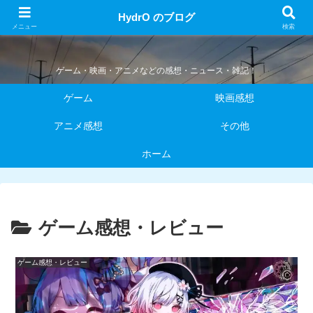
HydrO のブログ
HydrO のブログ
メニュー
検索
ゲーム・映画・アニメなどの感想・ニュース・雑記！
ゲーム
映画感想
アニメ感想
その他
ホーム
ゲーム感想・レビュー
ゲーム感想・レビュー