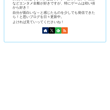
などエンタメ全般が好きですが、特にゲームは幼い頃
から好き！
自分が面白いな～と感じたものを少しでも発信できた
ら！と思いブログを日々更新中。
よければ見ていってくださいね！