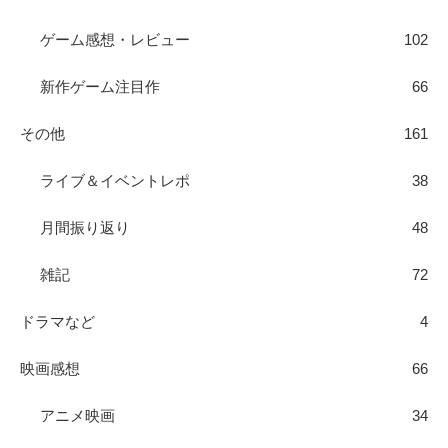
ゲーム感想・レビュー
102
新作ゲーム注目作
66
その他
161
ライブ＆イベントレポ
38
月間振り返り
48
雑記
72
ドラマなど
4
映画感想
66
アニメ映画
34