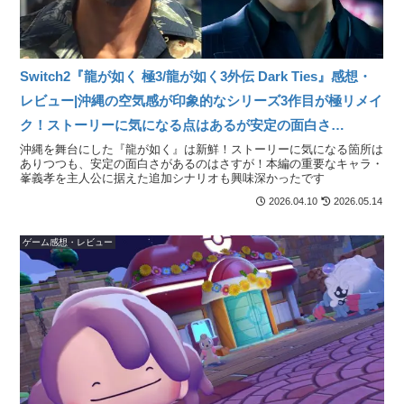
Switch2『龍が如く 極3/龍が如く3外伝 Dark Ties』感想・
レビュー|沖縄の空気感が印象的なシリーズ3作目が極リメイ
ク！ストーリーに気になる点はあるが安定の面白さ
【Switch2/PS5/PS4/XSX|S/PC】
沖縄を舞台にした『龍が如く』は新鮮！ストーリーに気になる箇所は
ありつつも、安定の面白さがあるのはさすが！本編の重要なキャラ・
峯義孝を主人公に据えた追加シナリオも興味深かったです
2026.04.10
2026.05.14
ゲーム感想・レビュー