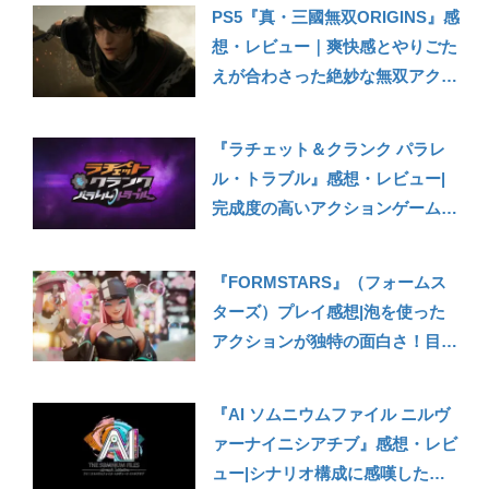
PS5『真・三國無双ORIGINS』感
想・レビュー｜爽快感とやりごた
えが合わさった絶妙な無双アクシ
ョン！ストーリーも入り込みやす
く、シリーズ入門作にもおすすめ
『ラチェット＆クランク パラレ
【PS5/XSX|S/PC】
ル・トラブル』感想・レビュー|
完成度の高いアクションゲーム！
PS5のスペックを味わうのに最適
なおすすめアクション
『FORMSTARS』（フォームス
【PS5/PC】
ターズ）プレイ感想|泡を使った
アクションが独特の面白さ！目ま
ぐるしく変わる戦況が楽しいドタ
バタパーティーシューター
『AI ソムニウムファイル ニルヴ
【PS5/PS4】
ァーナイニシアチブ』感想・レビ
ュー|シナリオ構成に感嘆した良