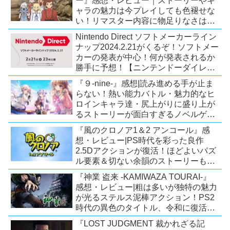
ー』感想・レビュー｜ストーリーやキ
ャラの魅力は今プレイしても色褪せな
い！リマスター内容に物足りなさはあ
るが、プレイする価値のあるシリーズ
Nintendo Direct ソフトメーカーライン
の人気作【Switch/PS4/Xone】
ナップ2024.2.21がくるぞ！ソフトメー
カーの発表が中心！何が発表されるか
勝手に予想！【ニンテンドーダイレク
ト予想】
『９-nine-』感想|読み進める手が止ま
らない！熱い能力バトル・魅力的なヒ
ロインキャラ達・尻上がりに盛り上が
るストーリーが面白すぎるノベルゲ
ー！【PC/Steam/Switch/PS4】
『風のクロノア1＆2 アンコール』感
想・レビュー|PS時代を彩った良作
2.5Dアクションが復活！ほどよいパズ
ル要素＆切ない余韻のストーリーも魅
力！【Switch/PS5/PS4/Xbox
『神業 盗来 -KAMIWAZA TOURAI-』
X|S/Xone/PC】
感想・レビュー|粗は多いが独特の魅力
が光るステルス泥棒アクション！PS2
時代の異色のタイトル、令和に復活！
【Switch/PS4/Steam】
『LOST JUDGMENT 裁かれざる記