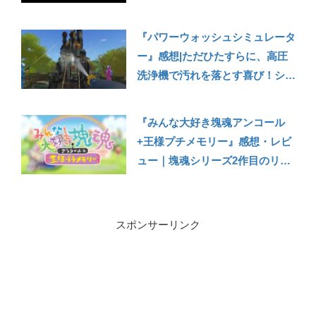
作アドベンチャーゲーム！2022年
上半期トップレベルの満足度
『パワーウォッシュシミュレータ
【Switch/PS/XBOX/PC】
ー』感想|ただひたすらに、高圧
洗浄機で汚れを落とす喜び！シン
プルなゲーム性に没頭できる驚異
の中毒性。現代社会で荒んだ心も
『みんな大好き塊魂アンコール
洗われる！？
+王様プチメモリー』感想・レビ
【Switch/PS5/PS4/Xbox/PC】
ュー｜塊魂シリーズ2作目のリマ
スター！シチュエーションやルー
ルに幅広さが出た塊魂
【Switch/PS5/PS4/Xbox
スポンサーリンク
X|S/Xone/PC】