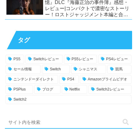
憶』DLC『海藤正治の事件簿』感想・
レビュー|コンパクトで濃密なストーリ
ー！ロストジャッジメント本編と合わ
せておすすめの満足度の高いDLC！
【PS5/PS4/XSX|S/Xone/PC】
タグ
PS5
Switchレビュー
PS5レビュー
PS4レビュー
セール情報
Switch
シャニマス
競馬
ニンテンドーダイレクト
PS4
Amazonプライムビデオ
PSPlus
ブログ
Netflix
Switch2レビュー
Switch2