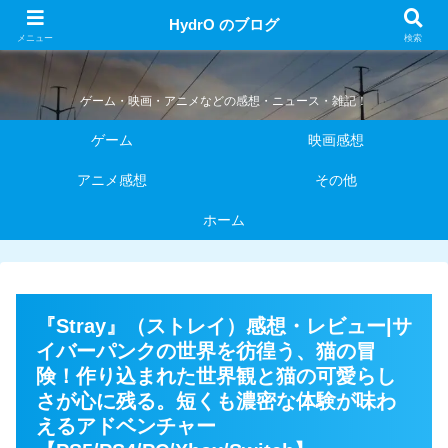
HydrO のブログ
HydrO のブログ
メニュー
検索
ゲーム・映画・アニメなどの感想・ニュース・雑記！
ゲーム
映画感想
アニメ感想
その他
ホーム
『Stray』（ストレイ）感想・レビュー|サ
イバーパンクの世界を彷徨う、猫の冒
険！作り込まれた世界観と猫の可愛らし
さが心に残る。短くも濃密な体験が味わ
えるアドベンチャー