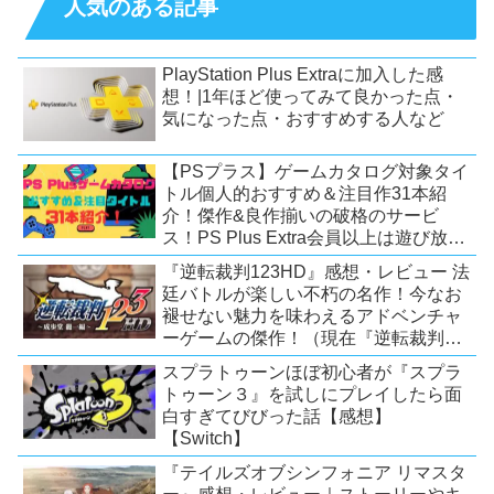
人気のある記事
PlayStation Plus Extraに加入した感
想！|1年ほど使ってみて良かった点・
気になった点・おすすめする人など
【PSプラス】ゲームカタログ対象タイ
トル個人的おすすめ＆注目作31本紹
介！傑作&良作揃いの破格のサービ
ス！PS Plus Extra会員以上は遊び放
題！【2026年7月時点】【PS5/PS4】
『逆転裁判123HD』感想・レビュー 法
廷バトルが楽しい不朽の名作！今なお
褪せない魅力を味わえるアドベンチャ
ーゲームの傑作！（現在『逆転裁判
123 成歩堂セレクション』が配信中）
スプラトゥーンほぼ初心者が『スプラ
トゥーン３』を試しにプレイしたら面
白すぎてびびった話【感想】
【Switch】
『テイルズオブシンフォニア リマスタ