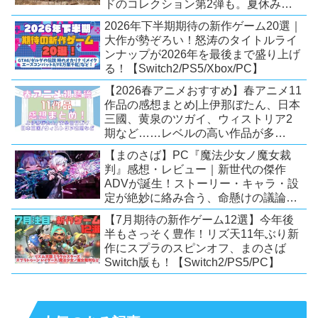
ドのコレクション第2弾も。夏休みを
盛り上げるタイトル大集合！
2026年下半期期待の新作ゲーム20選｜
【Switch2/PS5/PC】
大作が勢ぞろい！怒涛のタイトルライ
ンナップが2026年を最後まで盛り上げ
る！【Switch2/PS5/Xbox/PC】
【2026春アニメおすすめ】春アニメ11
作品の感想まとめ|上伊那ぼたん、日本
三國、黄泉のツガイ、ウィストリア2
期など……レベルの高い作品が多
い！？
【まのさば】PC『魔法少女ノ魔女裁
判』感想・レビュー｜新世代の傑作
ADVが誕生！ストーリー・キャラ・設
定が絶妙に絡み合う、命懸けの議論ミ
ステリー【PC/Switch】
【7月期待の新作ゲーム12選】今年後
半もさっそく豊作！リズ天11年ぶり新
作にスプラのスピンオフ、まのさば
Switch版も！【Switch2/PS5/PC】