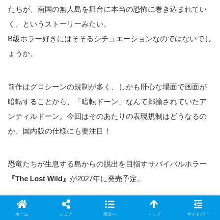
たちが、南国の無人島を舞台に本当の恐怖に巻き込まれてい
く、というストーリーみたい。
B級ホラー好きにはそそるシチュエーションなのではないでし
ょうか。
前作はグロシーンの規制が多く、しかも肝心な場面で画面が
暗転することから、「暗転ドーン」なんて揶揄されていたア
ンティルドーン。今回はそのあたりの表現規制はどうなるの
か、国内版の仕様にも要注目！
恐竜たちが生息する島からの脱出を目指すサバイバルホラー
『The Lost Wild』
が2027年に発売予定。
恐竜サバイバルホラーといえばカプコンの『ディノクライシ
ホーム
シェア
目次へ
トップ
サイドバー