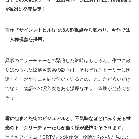
が9/24に発売決定！
前作『サイレントヒルf』の3人称視点から変わり、今作では
一人称視点を採用。
異形のクリーチャーとの緊迫した対峙はもちろん、作中に散
りばめられた謎解き要素の数々は、それぞれストーリーに関
連する手がかりにも結び付いているとのこと。ただ怖いだけ
でなく、物語への没入度もある濃厚なホラー体験が期待でき
そう。
霧に包まれた街のビジュアルと、不気味なほどに赤く光る蛍
光の下、クリーチャーたちが蠢く様が恐怖をそそります。
手持ちアイテム「CRTV」の駆使や、物陰からの覗き見によ