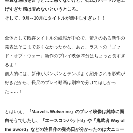
率直な感想を言うと……悪くないけど、公式がハードルを上
げすぎた感は否めないというところ。
そして、9月～10月にタイトルが集中しすぎぃ！！
全体として既存タイトルの続報が中心で、驚きのある新作の
発表はそこまで多くなかったかな。あと、ラストの『ゴッ
ド・オブ・ウォー』新作のプレイ映像20分はちょっと長すぎ
るよ！
個人的には、新作がポンポンとテンポよく紹介される形式が
好きだから、長尺のプレイ動画は別枠で分けてほしかっ
た……！
とはいえ、
『Marvel’s Wolverine』のプレイ映像は純粋に面
白そうでしたし、『エースコンバット8』や『鬼武者 Way of
the Sword』などの注目作の発売日が分かったのは大ニュー