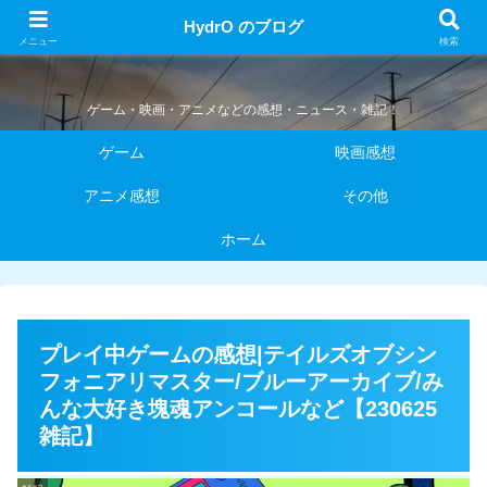
HydrO のブログ
HydrO のブログ
メニュー
検索
ゲーム・映画・アニメなどの感想・ニュース・雑記！
ゲーム
映画感想
アニメ感想
その他
ホーム
プレイ中ゲームの感想|テイルズオブシン
フォニアリマスター/ブルーアーカイブ/み
んな大好き塊魂アンコールなど【230625
雑記】