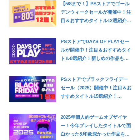
【5/8まで！】PSストアでゴール
【PS Store】【PS5/PS4】
デンウィークセールが開催中！注
目＆おすすめタイトル12選紹介！
（龍が如く8/ペルソナ3リロー
ド/FF16など）【PS Store GWセ
PSストアでDAYS OF PLAYセー
ール2024】【PS5/PS4】
ルが開催中！注目＆おすすめタイ
トル8選紹介！新しめの作品もお
買い得（ファイナルファンタジー
７リバース/ライズオブザローニ
PSストアでブラックフライデー
ン/Marvel’s Spider-Man 2など）
セール（2025）開催中！注目＆お
【PS Store DAYS OF PLAYセー
すすめタイトル15選紹介！
ル2024】【PS5/PS4】
【PS5】
2025年個人的ゲームオブザイヤ
ー！今年プレイしたタイトルで面
白かった&印象深かった作品を6