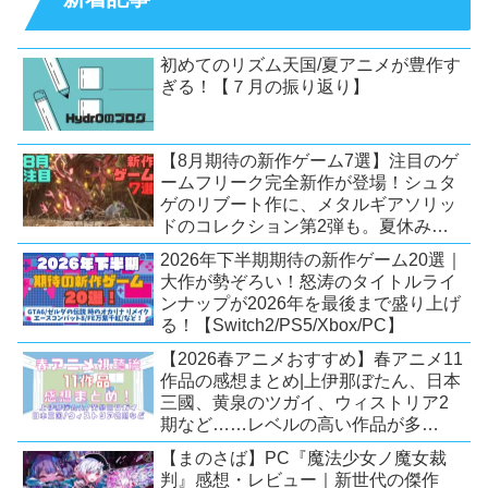
初めてのリズム天国/夏アニメが豊作す
ぎる！【７月の振り返り】
【8月期待の新作ゲーム7選】注目のゲ
ームフリーク完全新作が登場！シュタ
ゲのリブート作に、メタルギアソリッ
ドのコレクション第2弾も。夏休みを
盛り上げるタイトル大集合！
2026年下半期期待の新作ゲーム20選｜
【Switch2/PS5/PC】
大作が勢ぞろい！怒涛のタイトルライ
ンナップが2026年を最後まで盛り上げ
る！【Switch2/PS5/Xbox/PC】
【2026春アニメおすすめ】春アニメ11
作品の感想まとめ|上伊那ぼたん、日本
三國、黄泉のツガイ、ウィストリア2
期など……レベルの高い作品が多
い！？
【まのさば】PC『魔法少女ノ魔女裁
判』感想・レビュー｜新世代の傑作