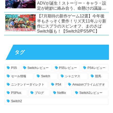
ADVが誕生！ストーリー・キャラ・設
定が絶妙に絡み合う、命懸けの議論ミ
ステリー【PC/Switch】
【7月期待の新作ゲーム12選】今年後
半もさっそく豊作！リズ天11年ぶり新
作にスプラのスピンオフ、まのさば
Switch版も！【Switch2/PS5/PC】
タグ
PS5
Switchレビュー
PS5レビュー
PS4レビュー
セール情報
Switch
シャニマス
競馬
ニンテンドーダイレクト
PS4
Amazonプライムビデオ
PSPlus
ブログ
Netflix
Switch2レビュー
Switch2