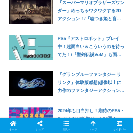
『スーパーマリオブラザーズワン
ダー』めっちゃワクワクする2D
アクション！/『嘘つき姫と盲目
王子』はサブスクに向いてるか
も？【プレイ中のゲームの感想】
PS5『アストロボット』プレイ
中！超面白い＆こういうのを待っ
てた！/『聖剣伝説VoM』も面白
いし、ちょっと懐かしさを感じる
【240919雑記】
『グランブルーファンタジー リ
リンク』体験版感想|想像以上に
力作のファンタジーアクション
RPG！グラブルファンも初見の
人も期待できそう
2024年も目白押し！期待のPS5・
【PS5/PS4/PC】
Switchなど新作ゲーム14選！
ホーム
シェア
目次へ
トップ
サイドバー