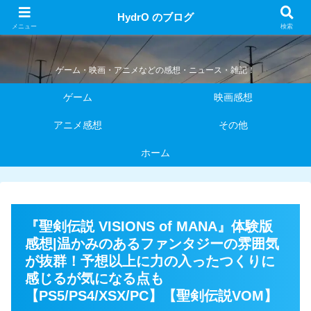
HydrO のブログ
HydrO のブログ
メニュー
検索
ゲーム・映画・アニメなどの感想・ニュース・雑記！
ゲーム
映画感想
アニメ感想
その他
ホーム
『聖剣伝説 VISIONS of MANA』体験版
感想|温かみのあるファンタジーの雰囲気
が抜群！予想以上に力の入ったつくりに
感じるが気になる点も
【PS5/PS4/XSX/PC】【聖剣伝説VOM】