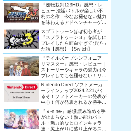
Extra会員以上は遊び放題！
『逆転裁判123HD』感想・レ
【2026年7月時点】
ビュー 法廷バトルが楽しい不
【PS5/PS4】
朽の名作！今なお褪せない魅力
を味わえるアドベンチャーゲー
ムの傑作！（現在『逆転裁判
スプラトゥーンほぼ初心者が
123 成歩堂セレクション』が配
『スプラトゥーン３』を試しに
信中）
プレイしたら面白すぎてびびっ
た話【感想】【Switch】
『テイルズオブシンフォニア
リマスター』感想・レビュー｜
ストーリーやキャラの魅力は今
プレイしても色褪せない！リマ
スター内容に物足りなさはある
Nintendo Direct ソフトメーカ
が、プレイする価値のあるシリ
ーラインナップ2024.2.21がく
ーズの人気作
るぞ！ソフトメーカーの発表が
【Switch/PS4/Xone】
中心！何が発表されるか勝手に
予想！【ニンテンドーダイレク
『９-nine-』感想|読み進める手
ト予想】
が止まらない！熱い能力バト
ル・魅力的なヒロインキャラ
達・尻上がりに盛り上がるスト