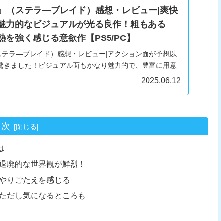
Blade』（ステラ―ブレイド）感想・レビュー|爽快
魅力的なビジュアルが光る良作！粗もある
を強く感じる意欲作【PS5/PC】
ade』（ステラ―ブレイド）感想・レビュー|アクション面が予想以
驚きました！ビジュアル面もかなり魅力的で、豊富に用意
目を惹く美しさやセクシーさを堪能できます！
2025.06.12
目次
は
退廃的な世界観が鮮烈！
やりごたえを感じる
ただし気になるところも