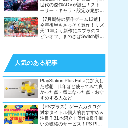
世代の傑作ADVが誕生！スト
ーリー・キャラ・設定が絶妙に
絡み合う、命懸けの議論ミステ
【7月期待の新作ゲーム12選】
リー【PC/Switch】
今年後半もさっそく豊作！リズ
天11年ぶり新作にスプラのス
ピンオフ、まのさばSwitch版
も！【Switch2/PS5/PC】
人気のある記事
PlayStation Plus Extraに加入し
た感想！|1年ほど使ってみて良
かった点・気になった点・おす
すめする人など
【PSプラス】ゲームカタログ
対象タイトル個人的おすすめ＆
注目作31本紹介！傑作&良作揃
いの破格のサービス！PS Plus