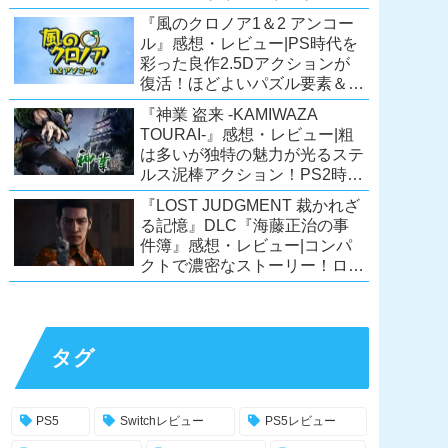
ーリーが面白すぎるノベルゲ
『風のクロノア1＆2 アンコー
ー！【PC/Steam/Switch/PS4】
ル』感想・レビュー|PS時代を
彩った良作2.5Dアクションが
復活！ほどよいパズル要素＆切
ない余韻のストーリーも魅力！
『神業 盗来 -KAMIWAZA
【Switch/PS5/PS4/Xbox
TOURAI-』感想・レビュー|粗
X|S/Xone/PC】
は多いが独特の魅力が光るステ
ルス泥棒アクション！PS2時代
の異色のタイトル、令和に復
『LOST JUDGMENT 裁かれざ
活！【Switch/PS4/Steam】
る記憶』DLC『海藤正治の事
件簿』感想・レビュー|コンパ
クトで濃密なストーリー！ロス
トジャッジメント本編と合わせ
ておすすめの満足度の高い
DLC！
【PS5/PS4/XSX|S/Xone/PC】
タグ
PS5
Switchレビュー
PS5レビュー