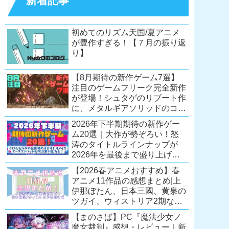
新着記事
初めてのリズム天国/夏アニメ
が豊作すぎる！【７月の振り返
り】
【8月期待の新作ゲーム7選】
注目のゲームフリーク完全新作
が登場！シュタゲのリブート作
に、メタルギアソリッドのコレ
クション第2弾も。夏休みを盛
2026年下半期期待の新作ゲー
り上げるタイトル大集合！
ム20選｜大作が勢ぞろい！怒
【Switch2/PS5/PC】
涛のタイトルラインナップが
2026年を最後まで盛り上げ
る！【Switch2/PS5/Xbox/PC】
【2026春アニメおすすめ】春
アニメ11作品の感想まとめ|上
伊那ぼたん、日本三國、黄泉の
ツガイ、ウィストリア2期な
ど……レベルの高い作品が多
【まのさば】PC『魔法少女ノ
い！？
魔女裁判』感想・レビュー｜新