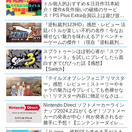
トル個人的おすすめ＆注目作31本紹
介！傑作&良作揃いの破格のサービ
ス！PS Plus Extra会員以上は遊び放
題！【2026年7月時点】【PS5/PS4】
『逆転裁判123HD』感想・レビュー 法
廷バトルが楽しい不朽の名作！今なお
褪せない魅力を味わえるアドベンチャ
ーゲームの傑作！（現在『逆転裁判
123 成歩堂セレクション』が配信中）
スプラトゥーンほぼ初心者が『スプラ
トゥーン３』を試しにプレイしたら面
白すぎてびびった話【感想】
【Switch】
『テイルズオブシンフォニア リマスタ
ー』感想・レビュー｜ストーリーやキ
ャラの魅力は今プレイしても色褪せな
い！リマスター内容に物足りなさはあ
るが、プレイする価値のあるシリーズ
Nintendo Direct ソフトメーカーライン
の人気作【Switch/PS4/Xone】
ナップ2024.2.21がくるぞ！ソフトメー
カーの発表が中心！何が発表されるか
勝手に予想！【ニンテンドーダイレク
ト予想】
『９-nine-』感想|読み進める手が止ま