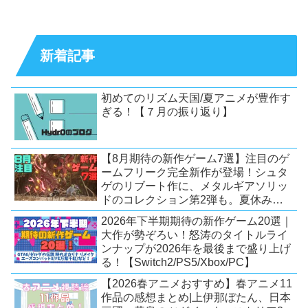
新着記事
初めてのリズム天国/夏アニメが豊作す
ぎる！【７月の振り返り】
【8月期待の新作ゲーム7選】注目のゲ
ームフリーク完全新作が登場！シュタ
ゲのリブート作に、メタルギアソリッ
ドのコレクション第2弾も。夏休みを
盛り上げるタイトル大集合！
2026年下半期期待の新作ゲーム20選｜
【Switch2/PS5/PC】
大作が勢ぞろい！怒涛のタイトルライ
ンナップが2026年を最後まで盛り上げ
る！【Switch2/PS5/Xbox/PC】
【2026春アニメおすすめ】春アニメ11
作品の感想まとめ|上伊那ぼたん、日本