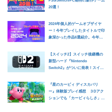
PS5/Switch/PC期待の新作ゲーム
20選！
2024年個人的ゲームオブザイヤ
ー！今年プレイしたタイトルで印
象深かった作品6選紹介。今年を
彩った傑作・良作ばかり！
【スイッチ2】スイッチ後継機の
新型ハード『Nintendo
Switch2』がついに発表！スイッ
チから変化したポイントや個人的
に気になった情報まとめ
『星のカービィ ディスカバリ
ー』体験版プレイ感想 ３Dアク
ションでも「カービィらしさ」が
堪能できて期待が高まる！
【Switch】