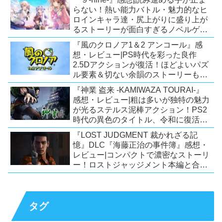
らない！熱い能力バトル・魅力的なヒ
ロインキャラ達・尻上がりに盛り上が
るストーリーが面白すぎるノベルゲ
ー！【PC/Steam/Switch/PS4】
『風のクロノア1＆2 アンコール』感
想・レビュー|PS時代を彩った良作
2.5Dアクションが復活！ほどよいパズ
ル要素＆切ない余韻のストーリーも魅
力！【Switch/PS5/PS4/Xbox
『神業 盗来 -KAMIWAZA TOURAI-』
X|S/Xone/PC】
感想・レビュー|粗は多いが独特の魅力
が光るステルス泥棒アクション！PS2
時代の異色のタイトル、令和に復活！
【Switch/PS4/Steam】
『LOST JUDGMENT 裁かれざる記
憶』DLC『海藤正治の事件簿』感想・
レビュー|コンパクトで濃密なストーリ
ー！ロストジャッジメント本編と合わ
せておすすめの満足度の高いDLC！
【PS5/PS4/XSX|S/Xone/PC】
タグ