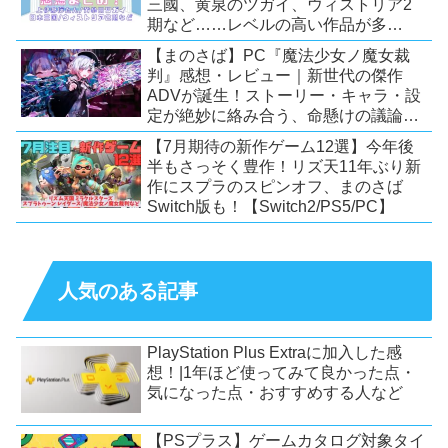
三國、黄泉のツガイ、ウィストリア2
期など……レベルの高い作品が多
い！？
【まのさば】PC『魔法少女ノ魔女裁
判』感想・レビュー｜新世代の傑作
ADVが誕生！ストーリー・キャラ・設
定が絶妙に絡み合う、命懸けの議論ミ
ステリー【PC/Switch】
【7月期待の新作ゲーム12選】今年後
半もさっそく豊作！リズ天11年ぶり新
作にスプラのスピンオフ、まのさば
Switch版も！【Switch2/PS5/PC】
人気のある記事
PlayStation Plus Extraに加入した感
想！|1年ほど使ってみて良かった点・
気になった点・おすすめする人など
【PSプラス】ゲームカタログ対象タイ