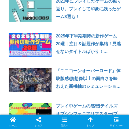
2021年にプレイしたゲームの振り
返り。プレイして印象に残ったゲ
ーム3選も！
2025年下半期期待の新作ゲーム
20選｜注目＆話題作が集結！見逃
せないタイトルばかり！
【Switch2/Switch/PS5/Xbox/PC
】
『ユニコーンオーバーロード』体
験版感想|想像以上の面白さを味
わえた新機軸のシミュレーション
RPG！これは製品版にも期待！
【Switch/PS5/PS4/Xbox Series
プレイ中ゲームの感想|テイルズ
X｜S】
オブシンフォニアリマスター/ブ
ルーアーカイブ/みんな大好き塊
ホーム
シェア
目次へ
トップ
サイドバー