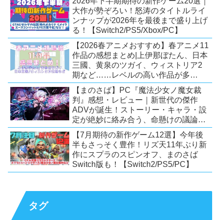
2026年下半期期待の新作ゲーム20選｜
【Switch2/PS5/PC】
大作が勢ぞろい！怒涛のタイトルライ
ンナップが2026年を最後まで盛り上げ
る！【Switch2/PS5/Xbox/PC】
【2026春アニメおすすめ】春アニメ11
作品の感想まとめ|上伊那ぼたん、日本
三國、黄泉のツガイ、ウィストリア2
期など……レベルの高い作品が多
い！？
【まのさば】PC『魔法少女ノ魔女裁
判』感想・レビュー｜新世代の傑作
ADVが誕生！ストーリー・キャラ・設
定が絶妙に絡み合う、命懸けの議論ミ
ステリー【PC/Switch】
【7月期待の新作ゲーム12選】今年後
半もさっそく豊作！リズ天11年ぶり新
作にスプラのスピンオフ、まのさば
Switch版も！【Switch2/PS5/PC】
タグ