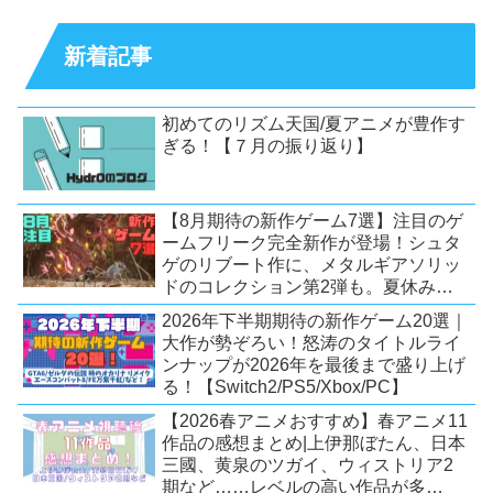
新着記事
初めてのリズム天国/夏アニメが豊作す
ぎる！【７月の振り返り】
【8月期待の新作ゲーム7選】注目のゲ
ームフリーク完全新作が登場！シュタ
ゲのリブート作に、メタルギアソリッ
ドのコレクション第2弾も。夏休みを
盛り上げるタイトル大集合！
2026年下半期期待の新作ゲーム20選｜
【Switch2/PS5/PC】
大作が勢ぞろい！怒涛のタイトルライ
ンナップが2026年を最後まで盛り上げ
る！【Switch2/PS5/Xbox/PC】
【2026春アニメおすすめ】春アニメ11
作品の感想まとめ|上伊那ぼたん、日本
三國、黄泉のツガイ、ウィストリア2
期など……レベルの高い作品が多