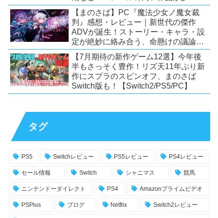
い！？
【まのさば】PC『魔法少女ノ魔女裁
判』感想・レビュー｜新世代の傑作
ADVが誕生！ストーリー・キャラ・設
定が絶妙に絡み合う、命懸けの議論ミ
ステリー【PC/Switch】
【7月期待の新作ゲーム12選】今年後
半もさっそく豊作！リズ天11年ぶり新
作にスプラのスピンオフ、まのさば
Switch版も！【Switch2/PS5/PC】
タグ
PS5
Switchレビュー
PS5レビュー
PS4レビュー
セール情報
Switch
シャニマス
競馬
ニンテンドーダイレクト
PS4
Amazonプライムビデオ
PSPlus
ブログ
Netflix
Switch2レビュー