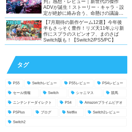
判』感想・レビュー｜新世代の傑作
ADVが誕生！ストーリー・キャラ・設
定が絶妙に絡み合う、命懸けの議論ミ
ステリー【PC/Switch】
【7月期待の新作ゲーム12選】今年後
半もさっそく豊作！リズ天11年ぶり新
作にスプラのスピンオフ、まのさば
Switch版も！【Switch2/PS5/PC】
タグ
PS5
Switchレビュー
PS5レビュー
PS4レビュー
セール情報
Switch
シャニマス
競馬
ニンテンドーダイレクト
PS4
Amazonプライムビデオ
PSPlus
ブログ
Netflix
Switch2レビュー
Switch2