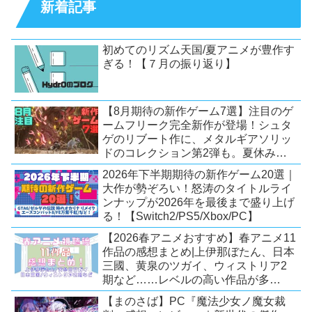
新着記事
初めてのリズム天国/夏アニメが豊作す
ぎる！【７月の振り返り】
【8月期待の新作ゲーム7選】注目のゲ
ームフリーク完全新作が登場！シュタ
ゲのリブート作に、メタルギアソリッ
ドのコレクション第2弾も。夏休みを
盛り上げるタイトル大集合！
2026年下半期期待の新作ゲーム20選｜
【Switch2/PS5/PC】
大作が勢ぞろい！怒涛のタイトルライ
ンナップが2026年を最後まで盛り上げ
る！【Switch2/PS5/Xbox/PC】
【2026春アニメおすすめ】春アニメ11
作品の感想まとめ|上伊那ぼたん、日本
三國、黄泉のツガイ、ウィストリア2
期など……レベルの高い作品が多
い！？
【まのさば】PC『魔法少女ノ魔女裁