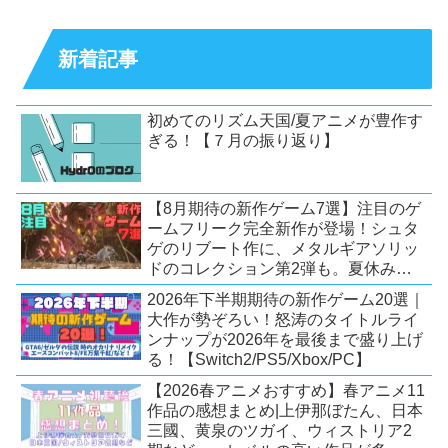
新着記事
初めてのリズム天国/夏アニメが豊作す
ぎる！【７月の振り返り】
【8月期待の新作ゲーム7選】注目のゲ
ームフリーク完全新作が登場！シュタ
ゲのリブート作に、メタルギアソリッ
ドのコレクション第2弾も。夏休みを
盛り上げるタイトル大集合！
2026年下半期期待の新作ゲーム20選｜
【Switch2/PS5/PC】
大作が勢ぞろい！怒涛のタイトルライ
ンナップが2026年を最後まで盛り上げ
る！【Switch2/PS5/Xbox/PC】
【2026春アニメおすすめ】春アニメ11
作品の感想まとめ|上伊那ぼたん、日本
三國、黄泉のツガイ、ウィストリア2