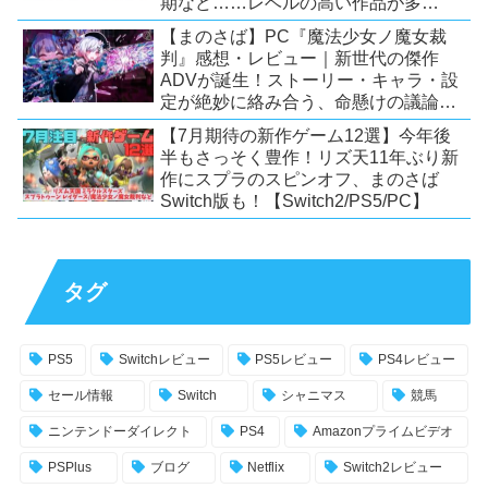
期など……レベルの高い作品が多
い！？
【まのさば】PC『魔法少女ノ魔女裁
判』感想・レビュー｜新世代の傑作
ADVが誕生！ストーリー・キャラ・設
定が絶妙に絡み合う、命懸けの議論ミ
ステリー【PC/Switch】
【7月期待の新作ゲーム12選】今年後
半もさっそく豊作！リズ天11年ぶり新
作にスプラのスピンオフ、まのさば
Switch版も！【Switch2/PS5/PC】
タグ
PS5
Switchレビュー
PS5レビュー
PS4レビュー
セール情報
Switch
シャニマス
競馬
ニンテンドーダイレクト
PS4
Amazonプライムビデオ
PSPlus
ブログ
Netflix
Switch2レビュー