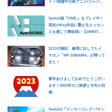
イ！/視聴中の秋アニメ/ジャパン
カップに行ってきたよ【2022年
11月の振り返り】
Switch版『ONE.』をプレイ中！
現在のKey作品に繋がるエッセン
スを感じて興味深い【240607雑
記】
221107雑記 修理に出してたイ
ヤホン「WF-1000XM4」が帰って
きた！
新年あけましておめでとうござい
ます！2023年のご挨拶と今年の目
標
Switch2『ドンキーコング バナン