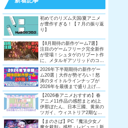
新着記事
初めてのリズム天国/夏アニメ
が豊作すぎる！【７月の振り返
り】
【8月期待の新作ゲーム7選】
注目のゲームフリーク完全新作
が登場！シュタゲのリブート作
に、メタルギアソリッドのコレ
クション第2弾も。夏休みを盛
2026年下半期期待の新作ゲー
り上げるタイトル大集合！
ム20選｜大作が勢ぞろい！怒
【Switch2/PS5/PC】
涛のタイトルラインナップが
2026年を最後まで盛り上げ
る！【Switch2/PS5/Xbox/PC】
【2026春アニメおすすめ】春
アニメ11作品の感想まとめ|上
伊那ぼたん、日本三國、黄泉の
ツガイ、ウィストリア2期な
ど……レベルの高い作品が多
【まのさば】PC『魔法少女ノ
い！？
魔女裁判』感想・レビュー｜新