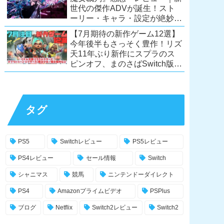
世代の傑作ADVが誕生！スト
ーリー・キャラ・設定が絶妙に
絡み合う、命懸けの議論ミステ
【7月期待の新作ゲーム12選】
リー【PC/Switch】
今年後半もさっそく豊作！リズ
天11年ぶり新作にスプラのス
ピンオフ、まのさばSwitch版
も！【Switch2/PS5/PC】
タグ
PS5
Switchレビュー
PS5レビュー
PS4レビュー
セール情報
Switch
シャニマス
競馬
ニンテンドーダイレクト
PS4
Amazonプライムビデオ
PSPlus
ブログ
Netflix
Switch2レビュー
Switch2