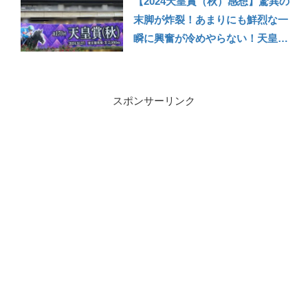
【2024天皇賞（秋）感想】驚異の
末脚が炸裂！あまりにも鮮烈な一
瞬に興奮が冷めやらない！天皇賞
（秋）を現地観戦してきた感想
【競馬】
スポンサーリンク