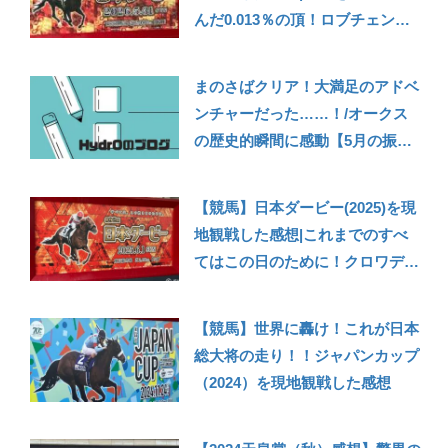
んだ0.013％の頂！ロブチェン＆
松山ジョッキーのダービー制覇に
感動！
まのさばクリア！大満足のアドベ
ンチャーだった……！/オークス
の歴史的瞬間に感動【5月の振り
返り】
【競馬】日本ダービー(2025)を現
地観戦した感想|これまでのすべ
てはこの日のために！クロワデュ
ノール、栄光のダービー馬へ！
【競馬】世界に轟け！これが日本
総大将の走り！！ジャパンカップ
（2024）を現地観戦した感想