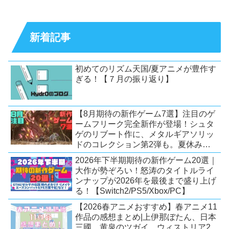
新着記事
初めてのリズム天国/夏アニメが豊作す
ぎる！【７月の振り返り】
【8月期待の新作ゲーム7選】注目のゲ
ームフリーク完全新作が登場！シュタ
ゲのリブート作に、メタルギアソリッ
ドのコレクション第2弾も。夏休みを
盛り上げるタイトル大集合！
2026年下半期期待の新作ゲーム20選｜
【Switch2/PS5/PC】
大作が勢ぞろい！怒涛のタイトルライ
ンナップが2026年を最後まで盛り上げ
る！【Switch2/PS5/Xbox/PC】
【2026春アニメおすすめ】春アニメ11
作品の感想まとめ|上伊那ぼたん、日本
三國、黄泉のツガイ、ウィストリア2