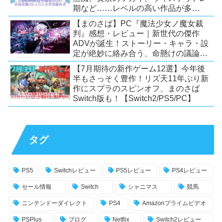
期など……レベルの高い作品が多
い！？
【まのさば】PC『魔法少女ノ魔女裁
判』感想・レビュー｜新世代の傑作
ADVが誕生！ストーリー・キャラ・設
定が絶妙に絡み合う、命懸けの議論ミ
ステリー【PC/Switch】
【7月期待の新作ゲーム12選】今年後
半もさっそく豊作！リズ天11年ぶり新
作にスプラのスピンオフ、まのさば
Switch版も！【Switch2/PS5/PC】
タグ
PS5
Switchレビュー
PS5レビュー
PS4レビュー
セール情報
Switch
シャニマス
競馬
ニンテンドーダイレクト
PS4
Amazonプライムビデオ
PSPlus
ブログ
Netflix
Switch2レビュー