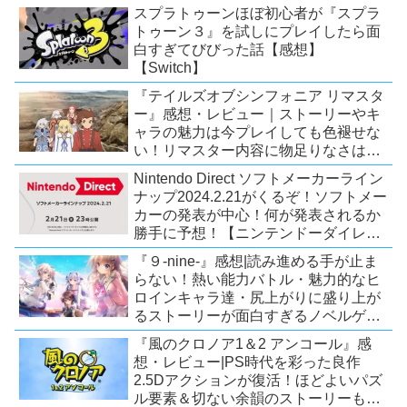
123 成歩堂セレクション』が配信中）
スプラトゥーンほぼ初心者が『スプラ
トゥーン３』を試しにプレイしたら面
白すぎてびびった話【感想】
【Switch】
『テイルズオブシンフォニア リマスタ
ー』感想・レビュー｜ストーリーやキ
ャラの魅力は今プレイしても色褪せな
い！リマスター内容に物足りなさはあ
るが、プレイする価値のあるシリーズ
Nintendo Direct ソフトメーカーライン
の人気作【Switch/PS4/Xone】
ナップ2024.2.21がくるぞ！ソフトメー
カーの発表が中心！何が発表されるか
勝手に予想！【ニンテンドーダイレク
ト予想】
『９-nine-』感想|読み進める手が止ま
らない！熱い能力バトル・魅力的なヒ
ロインキャラ達・尻上がりに盛り上が
るストーリーが面白すぎるノベルゲ
ー！【PC/Steam/Switch/PS4】
『風のクロノア1＆2 アンコール』感
想・レビュー|PS時代を彩った良作
2.5Dアクションが復活！ほどよいパズ
ル要素＆切ない余韻のストーリーも魅