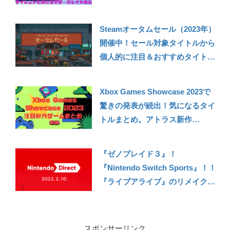
ファー/アストロボット/サイレン
トヒル2/ステラ―ブレイドなど）
Steamオータムセール（2023年）
【PS Store】【PS5/PS4】
開催中！セール対象タイトルから
個人的に注目＆おすすめタイトル
10選紹介。恒例のスチームセー
ル、話題作がお求め安く！
Xbox Games Showcase 2023で
驚きの発表が続出！気になるタイ
トルまとめ。アトラス新作
Metaphor Re Fantazio、ペルソ
ナ3 リロード、龍が如く8、スタ
『ゼノブレイド３』！
ーフィールド最新映像など
『Nintendo Switch Sports』！！
『ライブアライブ』のリメイクま
で！！！内容盛りだくさんの
『Nintendo Direct 2022.2.10』感
想
スポンサーリンク