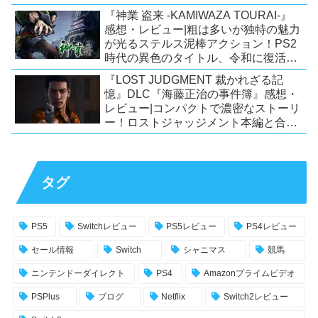
力！【Switch/PS5/PS4/Xbox
『神業 盗来 -KAMIWAZA TOURAI-』
X|S/Xone/PC】
感想・レビュー|粗は多いが独特の魅力
が光るステルス泥棒アクション！PS2
時代の異色のタイトル、令和に復活！
【Switch/PS4/Steam】
『LOST JUDGMENT 裁かれざる記
憶』DLC『海藤正治の事件簿』感想・
レビュー|コンパクトで濃密なストーリ
ー！ロストジャッジメント本編と合わ
せておすすめの満足度の高いDLC！
【PS5/PS4/XSX|S/Xone/PC】
タグ
PS5
Switchレビュー
PS5レビュー
PS4レビュー
セール情報
Switch
シャニマス
競馬
ニンテンドーダイレクト
PS4
Amazonプライムビデオ
PSPlus
ブログ
Netflix
Switch2レビュー