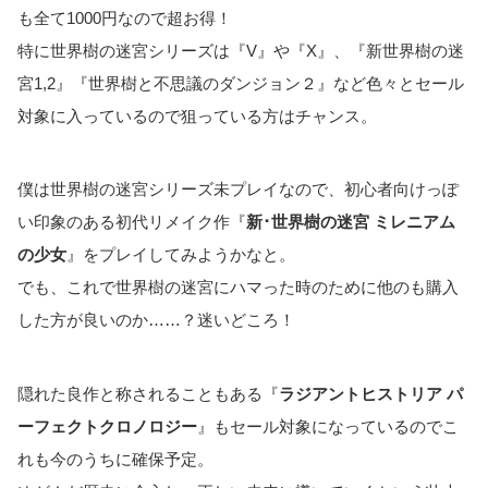
も全て1000円なので超お得！
特に世界樹の迷宮シリーズは『V』や『X』、『新世界樹の迷
宮1,2』『世界樹と不思議のダンジョン２』など色々とセール
対象に入っているので狙っている方はチャンス。
僕は世界樹の迷宮シリーズ未プレイなので、初心者向けっぽ
い印象のある初代リメイク作『
新･世界樹の迷宮 ミレニアム
の少女
』をプレイしてみようかなと。
でも、これで世界樹の迷宮にハマった時のために他のも購入
した方が良いのか……？迷いどころ！
隠れた良作と称されることもある『
ラジアントヒストリア パ
ーフェクトクロノロジー
』もセール対象になっているのでこ
れも今のうちに確保予定。