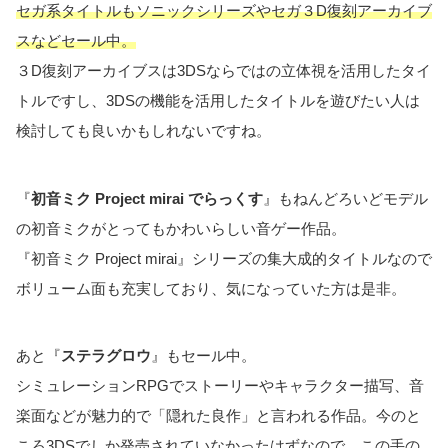
セガ系タイトルもソニックシリーズやセガ３D復刻アーカイブ
スなどセール中。
３D復刻アーカイブスは3DSならではの立体視を活用したタイ
トルですし、3DSの機能を活用したタイトルを遊びたい人は
検討しても良いかもしれないですね。
『
初音ミク Project mirai でらっくす
』もねんどろいどモデル
の初音ミクがとってもかわいらしい音ゲー作品。
『初音ミク Project mirai』シリーズの集大成的タイトルなので
ボリューム面も充実しており、気になっていた方は是非。
あと『
ステラグロウ
』もセール中。
シミュレーションRPGでストーリーやキャラクター描写、音
楽面などが魅力的で「隠れた良作」と言われる作品。今のと
ころ3DSでしか発売されていなかったはずなので、この手の