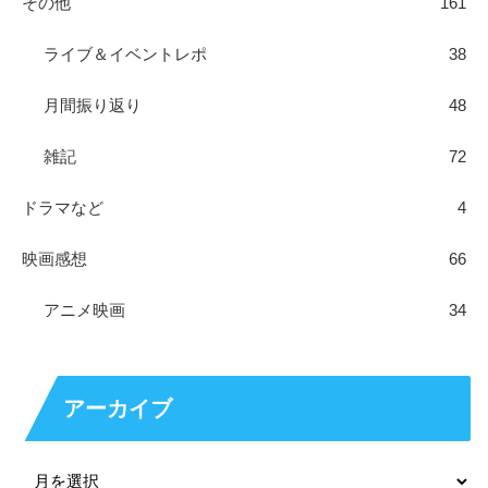
その他
161
ライブ＆イベントレポ
38
月間振り返り
48
雑記
72
ドラマなど
4
映画感想
66
アニメ映画
34
アーカイブ