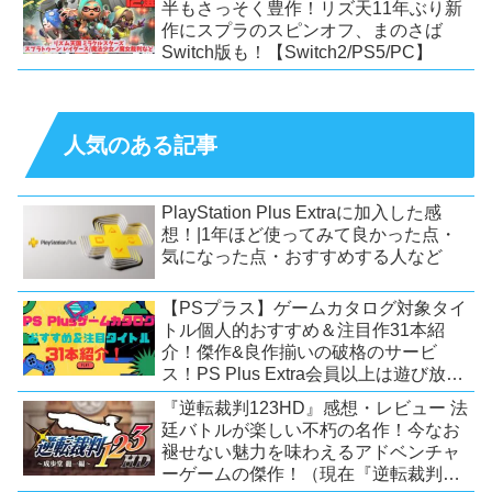
半もさっそく豊作！リズ天11年ぶり新
作にスプラのスピンオフ、まのさば
Switch版も！【Switch2/PS5/PC】
人気のある記事
PlayStation Plus Extraに加入した感
想！|1年ほど使ってみて良かった点・
気になった点・おすすめする人など
【PSプラス】ゲームカタログ対象タイ
トル個人的おすすめ＆注目作31本紹
介！傑作&良作揃いの破格のサービ
ス！PS Plus Extra会員以上は遊び放
題！【2026年7月時点】【PS5/PS4】
『逆転裁判123HD』感想・レビュー 法
廷バトルが楽しい不朽の名作！今なお
褪せない魅力を味わえるアドベンチャ
ーゲームの傑作！（現在『逆転裁判