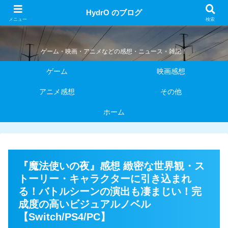
HydrO のブログ
HydrO のブログ
メニュー
検索
ゲーム・映画・アニメなどの感想・ニュース・雑記！
ゲーム
映画感想
アニメ感想
その他
ホーム
『魔法使いの夜』感想 緻密な世界観・ス
トーリー・キャラクターに引き込まれ
る！バトルシーンの演出も凄まじい！完
成度の高いビジュアルノベル
【Switch/PS4/PC】