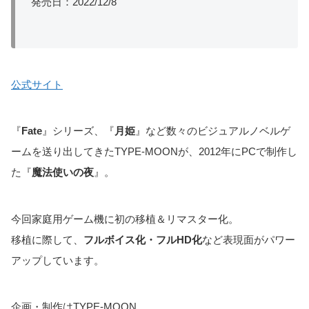
発売日：2022/12/8
公式サイト
『
Fate
』シリーズ、『
月姫
』など数々のビジュアルノベルゲ
ームを送り出してきたTYPE-MOONが、2012年にPCで制作し
た『
魔法使いの夜
』。
今回家庭用ゲーム機に初の移植＆リマスター化。
移植に際して、
フルボイス化・フルHD化
など表現面がパワー
アップしています。
企画・制作はTYPE-MOON。