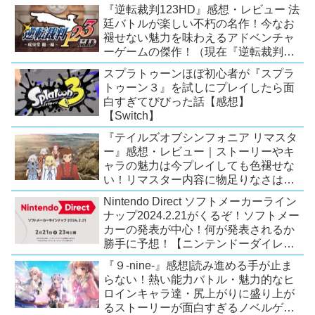
題！【2026年7月時点】【PS5/PS4】
『逆転裁判123HD』感想・レビュー 法
廷バトルが楽しい不朽の名作！今なお
褪せない魅力を味わえるアドベンチャ
ーゲームの傑作！（現在『逆転裁判
123 成歩堂セレクション』が配信中）
スプラトゥーンほぼ初心者が『スプラ
トゥーン３』を試しにプレイしたら面
白すぎてびびった話【感想】
【Switch】
『テイルズオブシンフォニア リマスタ
ー』感想・レビュー｜ストーリーやキ
ャラの魅力は今プレイしても色褪せな
い！リマスター内容に物足りなさはあ
るが、プレイする価値のあるシリーズ
Nintendo Direct ソフトメーカーライン
の人気作【Switch/PS4/Xone】
ナップ2024.2.21がくるぞ！ソフトメー
カーの発表が中心！何が発表されるか
勝手に予想！【ニンテンドーダイレク
ト予想】
『９-nine-』感想|読み進める手が止ま
らない！熱い能力バトル・魅力的なヒ
ロインキャラ達・尻上がりに盛り上が
るストーリーが面白すぎるノベルゲ