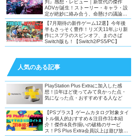
判』感想・レビュー｜新世代の傑作
ADVが誕生！ストーリー・キャラ・設
定が絶妙に絡み合う、命懸けの議論ミ
ステリー【PC/Switch】
【7月期待の新作ゲーム12選】今年後
半もさっそく豊作！リズ天11年ぶり新
作にスプラのスピンオフ、まのさば
Switch版も！【Switch2/PS5/PC】
人気のある記事
PlayStation Plus Extraに加入した感
想！|1年ほど使ってみて良かった点・
気になった点・おすすめする人など
【PSプラス】ゲームカタログ対象タイ
トル個人的おすすめ＆注目作31本紹
介！傑作&良作揃いの破格のサービ
ス！PS Plus Extra会員以上は遊び放