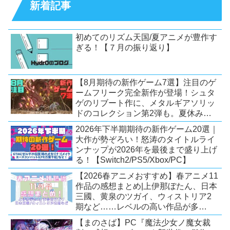
新着記事
初めてのリズム天国/夏アニメが豊作す
ぎる！【７月の振り返り】
【8月期待の新作ゲーム7選】注目のゲ
ームフリーク完全新作が登場！シュタ
ゲのリブート作に、メタルギアソリッ
ドのコレクション第2弾も。夏休みを
盛り上げるタイトル大集合！
2026年下半期期待の新作ゲーム20選｜
【Switch2/PS5/PC】
大作が勢ぞろい！怒涛のタイトルライ
ンナップが2026年を最後まで盛り上げ
る！【Switch2/PS5/Xbox/PC】
【2026春アニメおすすめ】春アニメ11
作品の感想まとめ|上伊那ぼたん、日本
三國、黄泉のツガイ、ウィストリア2
期など……レベルの高い作品が多
い！？
【まのさば】PC『魔法少女ノ魔女裁