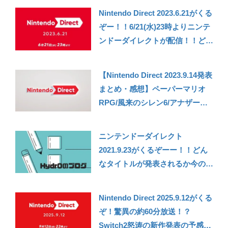
感！
Nintendo Direct 2023.6.21がくる
ぞー！！6/21(水)23時よりニンテ
ンドーダイレクトが配信！！どん
なタイトルがくるか今のうちに予
想（妄想）しておこう
【Nintendo Direct 2023.9.14発表
まとめ・感想】ペーパーマリオ
RPG/風来のシレン6/アナザーコ
ード リコレクションなど！思わ
ぬタイトル発表もいっぱいあって
ニンテンドーダイレクト
満足のニンダイ！【ニンテンドー
2021.9.23がくるぞーー！！どん
ダイレクト】
なタイトルが発表されるか今のう
ちに妄想しておこう……
Nintendo Direct 2025.9.12がくる
ぞ！驚異の約60分放送！？
Switch2怒涛の新作発表の予感。