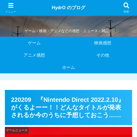
HydrO のブログ
HydrO のブログ
メニュー
検索
ゲーム・映画・アニメなどの感想・ニュース・雑記！
ゲーム
映画感想
アニメ感想
その他
ホーム
220209 『Nintendo Direct 2022.2.10』
がくるよーー！！どんなタイトルが発表
されるか今のうちに予想しておこう……
ゲームニュース