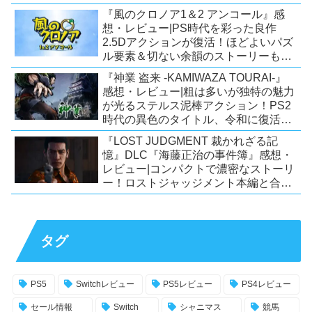
ー！【PC/Steam/Switch/PS4】
『風のクロノア1＆2 アンコール』感
想・レビュー|PS時代を彩った良作
2.5Dアクションが復活！ほどよいパズ
ル要素＆切ない余韻のストーリーも魅
力！【Switch/PS5/PS4/Xbox
『神業 盗来 -KAMIWAZA TOURAI-』
X|S/Xone/PC】
感想・レビュー|粗は多いが独特の魅力
が光るステルス泥棒アクション！PS2
時代の異色のタイトル、令和に復活！
【Switch/PS4/Steam】
『LOST JUDGMENT 裁かれざる記
憶』DLC『海藤正治の事件簿』感想・
レビュー|コンパクトで濃密なストーリ
ー！ロストジャッジメント本編と合わ
せておすすめの満足度の高いDLC！
【PS5/PS4/XSX|S/Xone/PC】
タグ
PS5
Switchレビュー
PS5レビュー
PS4レビュー
セール情報
Switch
シャニマス
競馬