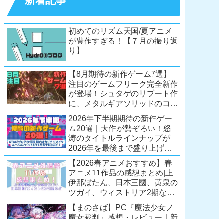
新着記事
初めてのリズム天国/夏アニメ
が豊作すぎる！【７月の振り返
り】
【8月期待の新作ゲーム7選】
注目のゲームフリーク完全新作
が登場！シュタゲのリブート作
に、メタルギアソリッドのコレ
クション第2弾も。夏休みを盛
2026年下半期期待の新作ゲー
り上げるタイトル大集合！
ム20選｜大作が勢ぞろい！怒
【Switch2/PS5/PC】
涛のタイトルラインナップが
2026年を最後まで盛り上げ
る！【Switch2/PS5/Xbox/PC】
【2026春アニメおすすめ】春
アニメ11作品の感想まとめ|上
伊那ぼたん、日本三國、黄泉の
ツガイ、ウィストリア2期な
ど……レベルの高い作品が多
【まのさば】PC『魔法少女ノ
い！？
魔女裁判』感想・レビュー｜新