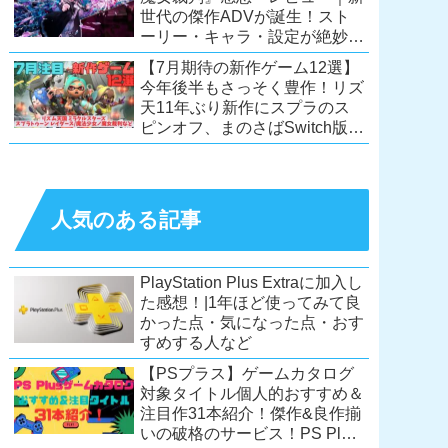
世代の傑作ADVが誕生！スト
ーリー・キャラ・設定が絶妙に
絡み合う、命懸けの議論ミステ
【7月期待の新作ゲーム12選】
リー【PC/Switch】
今年後半もさっそく豊作！リズ
天11年ぶり新作にスプラのス
ピンオフ、まのさばSwitch版
も！【Switch2/PS5/PC】
人気のある記事
PlayStation Plus Extraに加入し
た感想！|1年ほど使ってみて良
かった点・気になった点・おす
すめする人など
【PSプラス】ゲームカタログ
対象タイトル個人的おすすめ＆
注目作31本紹介！傑作&良作揃
いの破格のサービス！PS Plus