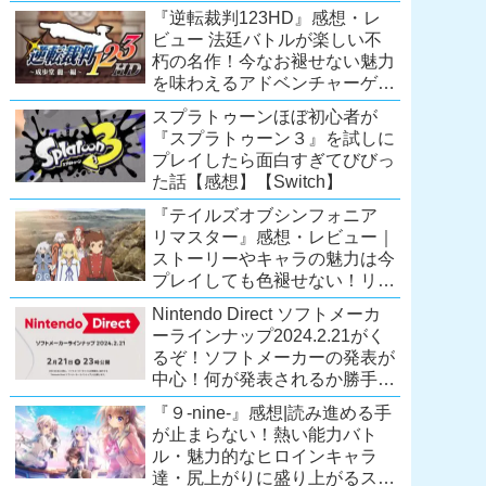
Extra会員以上は遊び放題！
『逆転裁判123HD』感想・レ
【2026年7月時点】
ビュー 法廷バトルが楽しい不
【PS5/PS4】
朽の名作！今なお褪せない魅力
を味わえるアドベンチャーゲー
ムの傑作！（現在『逆転裁判
スプラトゥーンほぼ初心者が
123 成歩堂セレクション』が配
『スプラトゥーン３』を試しに
信中）
プレイしたら面白すぎてびびっ
た話【感想】【Switch】
『テイルズオブシンフォニア
リマスター』感想・レビュー｜
ストーリーやキャラの魅力は今
プレイしても色褪せない！リマ
スター内容に物足りなさはある
Nintendo Direct ソフトメーカ
が、プレイする価値のあるシリ
ーラインナップ2024.2.21がく
ーズの人気作
るぞ！ソフトメーカーの発表が
【Switch/PS4/Xone】
中心！何が発表されるか勝手に
予想！【ニンテンドーダイレク
『９-nine-』感想|読み進める手
ト予想】
が止まらない！熱い能力バト
ル・魅力的なヒロインキャラ
達・尻上がりに盛り上がるスト