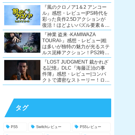
ーリーが面白すぎるノベルゲ
『風のクロノア1＆2 アンコー
ー！【PC/Steam/Switch/PS4】
ル』感想・レビュー|PS時代を
彩った良作2.5Dアクションが
復活！ほどよいパズル要素＆切
ない余韻のストーリーも魅力！
『神業 盗来 -KAMIWAZA
【Switch/PS5/PS4/Xbox
TOURAI-』感想・レビュー|粗
X|S/Xone/PC】
は多いが独特の魅力が光るステ
ルス泥棒アクション！PS2時代
の異色のタイトル、令和に復
『LOST JUDGMENT 裁かれざ
活！【Switch/PS4/Steam】
る記憶』DLC『海藤正治の事
件簿』感想・レビュー|コンパ
クトで濃密なストーリー！ロス
トジャッジメント本編と合わせ
ておすすめの満足度の高い
DLC！
【PS5/PS4/XSX|S/Xone/PC】
タグ
PS5
Switchレビュー
PS5レビュー