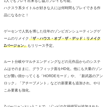
1人でもプレイ出来るし協力プレイも可能。
ハクスラ系タイトルが好きな人には何時間もプレイできる作
品になるかと！
ゲーセンで人気を博した往年のゾンビガンシューティングゲ
ームのリメイク
『
ザ・ハウス・オブ・ザ・デッド：リメイク
Zバージョン
』
もリリース予定。
ルート分岐やマルチエンディングなどの元作品からのシステ
ムはそのままに、グラフィック面をHD化。他にも大量のゾン
ビが襲い掛かってくる「HORDEモード」や、「新武器のアン
ロック」「アチーブメント」などの新要素も追加され、やり
こみ要素も強化。
Zバージョンということで、ゾンビの欠損描写が追加された