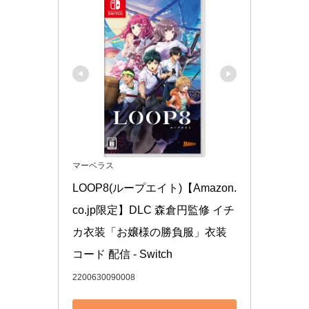
マーベラス
LOOP8(ループエイト)【Amazon.
co.jp限定】DLC 森倉円監修 イチ
カ衣装「お嬢様の勝負服」衣装
コード 配信 - Switch
2200630090008