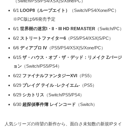
（Switch/PS5/PS4/XSX|S/Xone/PC）
6/1
LOOP8（ループエイト）
（Switch/PS4/Xone/PC）
※PC版は6/6発売予定
6/1
世界樹の迷宮I・II・III HD REMASTER
（Switch/PC）
6/2
ストリートファイター6
（PS5/PS4/XSX|S/PC）
6/6
ディアブロ IV
（PS5/PS4/XSX|S/Xone/PC）
6/15
ザ・ハウス・オブ・ザ・デッド：リメイク Zバージ
ョン
（Switch/PS5/PS4）
6/22
ファイナルファンタジーXVI
（PS5）
6/29
プレイグ テイル -レクイエム-
（PS5）
6/29
シカトリス
（Switch/PS5/PS4）
6/30
超探偵事件簿 レインコード
（Switch）
人気シリーズの待望の新作から、面白さ未知数の新規IPタイ