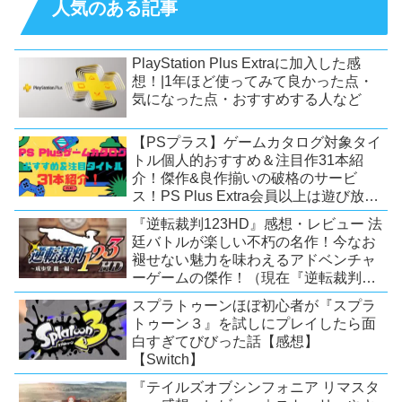
人気のある記事
PlayStation Plus Extraに加入した感
想！|1年ほど使ってみて良かった点・
気になった点・おすすめする人など
【PSプラス】ゲームカタログ対象タイ
トル個人的おすすめ＆注目作31本紹
介！傑作&良作揃いの破格のサービ
ス！PS Plus Extra会員以上は遊び放
題！【2026年7月時点】【PS5/PS4】
『逆転裁判123HD』感想・レビュー 法
廷バトルが楽しい不朽の名作！今なお
褪せない魅力を味わえるアドベンチャ
ーゲームの傑作！（現在『逆転裁判
123 成歩堂セレクション』が配信中）
スプラトゥーンほぼ初心者が『スプラ
トゥーン３』を試しにプレイしたら面
白すぎてびびった話【感想】
【Switch】
『テイルズオブシンフォニア リマスタ