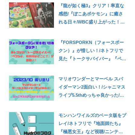
『龍が如く極3』クリア！率直な
感想/『ぽこあポケモン』に癒さ
れる日々/WBC盛り上がった！
【3月の振り返り】
『FORSPORKN（フォースポー
クン）』が惜しい！/ネトフリで
見た『トークサバイバー』『ペプ
シよ、戦闘機はどこに？』がおす
すめ【2023年1月の振り返り】
マリオワンダーとマーベル スパ
イダーマン2面白い！/シャニマス
ライブ5.5thめっちゃ良かった/シ
ャニマスのアニメが感慨深かった
【2023年10月の振り返り】
モンハンワイルズのベータ版をプ
レイ/ネトフリで『地面師たち』
『極悪女王』など視聴/ニンテン