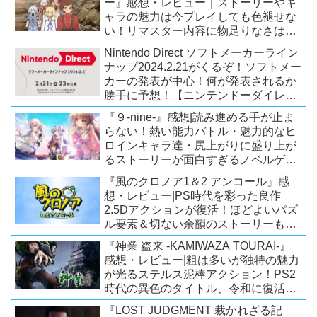
ー』感想・レビュー｜ストーリーやキ
ャラの魅力は今プレイしても色褪せな
い！リマスター内容に物足りなさはあ
るが、プレイする価値のあるシリーズ
Nintendo Direct ソフトメーカーライン
の人気作【Switch/PS4/Xone】
ナップ2024.2.21がくるぞ！ソフトメー
カーの発表が中心！何が発表されるか
勝手に予想！【ニンテンドーダイレク
ト予想】
『９-nine-』感想|読み進める手が止ま
らない！熱い能力バトル・魅力的なヒ
ロインキャラ達・尻上がりに盛り上が
るストーリーが面白すぎるノベルゲ
ー！【PC/Steam/Switch/PS4】
『風のクロノア1＆2 アンコール』感
想・レビュー|PS時代を彩った良作
2.5Dアクションが復活！ほどよいパズ
ル要素＆切ない余韻のストーリーも魅
力！【Switch/PS5/PS4/Xbox
『神業 盗来 -KAMIWAZA TOURAI-』
X|S/Xone/PC】
感想・レビュー|粗は多いが独特の魅力
が光るステルス泥棒アクション！PS2
時代の異色のタイトル、令和に復活！
【Switch/PS4/Steam】
『LOST JUDGMENT 裁かれざる記