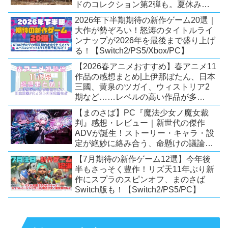
ドのコレクション第2弾も。夏休みを
盛り上げるタイトル大集合！
2026年下半期期待の新作ゲーム20選｜
【Switch2/PS5/PC】
大作が勢ぞろい！怒涛のタイトルライ
ンナップが2026年を最後まで盛り上げ
る！【Switch2/PS5/Xbox/PC】
【2026春アニメおすすめ】春アニメ11
作品の感想まとめ|上伊那ぼたん、日本
三國、黄泉のツガイ、ウィストリア2
期など……レベルの高い作品が多
い！？
【まのさば】PC『魔法少女ノ魔女裁
判』感想・レビュー｜新世代の傑作
ADVが誕生！ストーリー・キャラ・設
定が絶妙に絡み合う、命懸けの議論ミ
ステリー【PC/Switch】
【7月期待の新作ゲーム12選】今年後
半もさっそく豊作！リズ天11年ぶり新
作にスプラのスピンオフ、まのさば
Switch版も！【Switch2/PS5/PC】