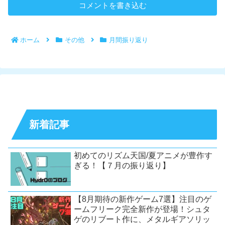
コメントを書き込む
ホーム
その他
月間振り返り
新着記事
初めてのリズム天国/夏アニメが豊作す
ぎる！【７月の振り返り】
【8月期待の新作ゲーム7選】注目のゲ
ームフリーク完全新作が登場！シュタ
ゲのリブート作に、メタルギアソリッ