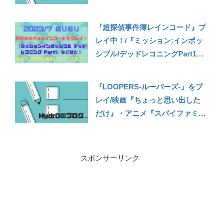
ドーミュージアムに行ってきた！
【2024年11月振り返り】
『超探偵事件簿レインコード』プ
レイ中！/『ミッション:インポッ
シブル/デッドレコニングPart1』
などを観た/シャニマスのライブ
『我儘なまま』に行ってきた
『LOOPERS-ルーパーズ-』をプ
【2023年7月の振り返り】
レイ/映画『ちょっと思い出した
だけ』・アニメ『スパイファミリ
ー』とか見た/宝塚記念を見に競
馬場に初めて行ってきた【2022年
6月の振り返り】
スポンサーリンク