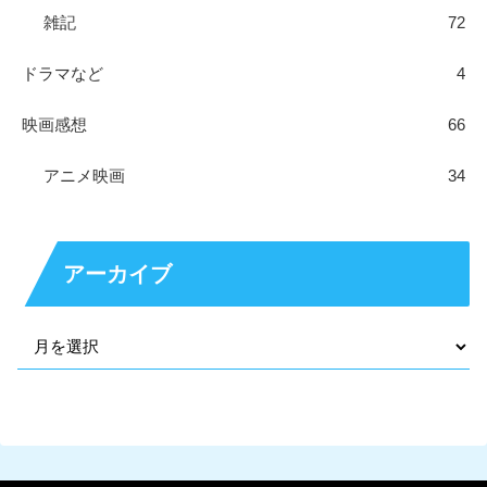
雑記
72
ドラマなど
4
映画感想
66
アニメ映画
34
アーカイブ