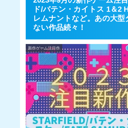
2023年9月の新作ゲーム
ド/バテン・カイトス 1＆2
レムナントなど。あの大型
ない作品続々！
新作ゲーム注目作