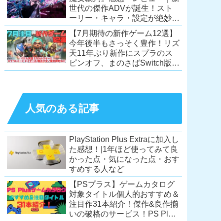
世代の傑作ADVが誕生！スト
ーリー・キャラ・設定が絶妙に
絡み合う、命懸けの議論ミステ
【7月期待の新作ゲーム12選】
リー【PC/Switch】
今年後半もさっそく豊作！リズ
天11年ぶり新作にスプラのス
ピンオフ、まのさばSwitch版
も！【Switch2/PS5/PC】
人気のある記事
PlayStation Plus Extraに加入し
た感想！|1年ほど使ってみて良
かった点・気になった点・おす
すめする人など
【PSプラス】ゲームカタログ
対象タイトル個人的おすすめ＆
注目作31本紹介！傑作&良作揃
いの破格のサービス！PS Plus