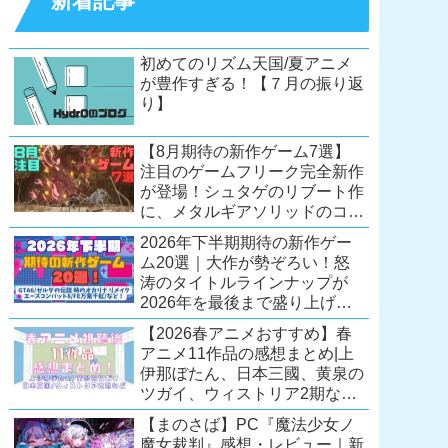
新着記事
初めてのリズム天国/夏アニメ
が豊作すぎる！【７月の振り返
り】
【8月期待の新作ゲーム7選】
注目のゲームフリーク完全新作
が登場！シュタゲのリブート作
に、メタルギアソリッドのコレ
クション第2弾も。夏休みを盛
2026年下半期期待の新作ゲー
り上げるタイトル大集合！
ム20選｜大作が勢ぞろい！怒
【Switch2/PS5/PC】
涛のタイトルラインナップが
2026年を最後まで盛り上げ
る！【Switch2/PS5/Xbox/PC】
【2026春アニメおすすめ】春
アニメ11作品の感想まとめ|上
伊那ぼたん、日本三國、黄泉の
ツガイ、ウィストリア2期な
ど……レベルの高い作品が多
【まのさば】PC『魔法少女ノ
い！？
魔女裁判』感想・レビュー｜新