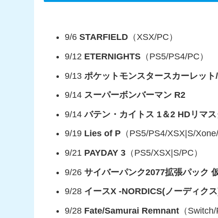
9/6
STARFIELD
（XSX/PC）
9/12
ETERNIGHTS
（PS5/PS4/PC）
9/13
ポケットモンスタースカーレット/
9/14
スーパーボンバーマン R2
9/14
バテン・カイトス 1＆2 HDリマ
9/19
Lies of P
（PS5/PS4/XSX|S/Xon
9/21
PAYDAY 3
（PS5/XSX|S/PC）
9/26
サイバーパンク2077拡張パック 
9/28
イースX -NORDICS(ノーディクス)
9/28
Fate/Samurai Remnant
（Switch