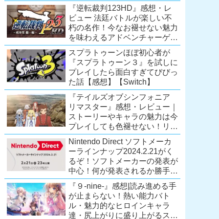
Extra会員以上は遊び放題！
『逆転裁判123HD』感想・レ
【2026年7月時点】
ビュー 法廷バトルが楽しい不
【PS5/PS4】
朽の名作！今なお褪せない魅力
を味わえるアドベンチャーゲー
ムの傑作！（現在『逆転裁判
スプラトゥーンほぼ初心者が
123 成歩堂セレクション』が配
『スプラトゥーン３』を試しに
信中）
プレイしたら面白すぎてびびっ
た話【感想】【Switch】
『テイルズオブシンフォニア
リマスター』感想・レビュー｜
ストーリーやキャラの魅力は今
プレイしても色褪せない！リマ
スター内容に物足りなさはある
Nintendo Direct ソフトメーカ
が、プレイする価値のあるシリ
ーラインナップ2024.2.21がく
ーズの人気作
るぞ！ソフトメーカーの発表が
【Switch/PS4/Xone】
中心！何が発表されるか勝手に
予想！【ニンテンドーダイレク
『９-nine-』感想|読み進める手
ト予想】
が止まらない！熱い能力バト
ル・魅力的なヒロインキャラ
達・尻上がりに盛り上がるスト