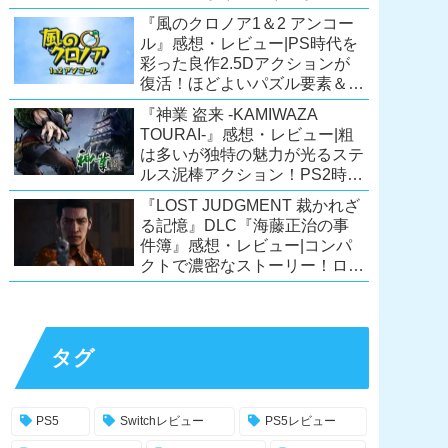
ーリーが面白すぎるノベルゲ
『風のクロノア1＆2 アンコー
ー！【PC/Steam/Switch/PS4】
ル』感想・レビュー|PS時代を
彩った良作2.5Dアクションが
復活！ほどよいパズル要素＆切
ない余韻のストーリーも魅力！
『神業 盗来 -KAMIWAZA
【Switch/PS5/PS4/Xbox
TOURAI-』感想・レビュー|粗
X|S/Xone/PC】
は多いが独特の魅力が光るステ
ルス泥棒アクション！PS2時代
の異色のタイトル、令和に復
『LOST JUDGMENT 裁かれざ
活！【Switch/PS4/Steam】
る記憶』DLC『海藤正治の事
件簿』感想・レビュー|コンパ
クトで濃密なストーリー！ロス
トジャッジメント本編と合わせ
ておすすめの満足度の高い
DLC！
【PS5/PS4/XSX|S/Xone/PC】
タグ
PS5
Switchレビュー
PS5レビュー