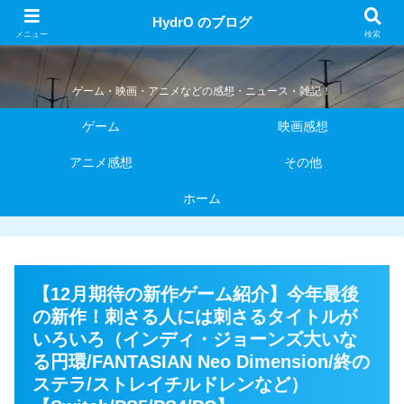
HydrO のブログ
HydrO のブログ
メニュー
検索
ゲーム・映画・アニメなどの感想・ニュース・雑記！
ゲーム
映画感想
アニメ感想
その他
ホーム
【12月期待の新作ゲーム紹介】今年最後
の新作！刺さる人には刺さるタイトルが
いろいろ（インディ・ジョーンズ大いな
る円環/FANTASIAN Neo Dimension/終の
ステラ/ストレイチルドレンなど）