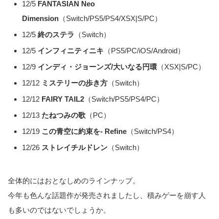
12/5
FANTASIAN Neo
Dimension
（Switch/PS5/PS4/XSX|S/PC）
12/5
終のステラ
（Switch）
12/5
インフィニティニキ
（PS5/PC/iOS/Android）
12/9
インディ・ジョーンズ/大いなる円環
（XSX|S/PC）
12/12
ミステリーの歩き方
（Switch）
12/12
FAIRY TAIL2
（Switch/PS5/PS4/PC）
12/13
たねつみの歌
（PC）
12/19
この青空に約束を- Refine
（Switch/PS4）
12/26
ストレイチルドレン
（Switch）
全体的にはおとなしめのラインナップ。
今年も色んな話題作が発売されましたし、積みゲーを崩す人
も多いのではないでしょうか。