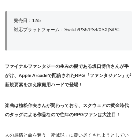
発売日：12/5
対応プラットフォーム：Switch/PS5/PS4/XSX|S/PC
ファイナルファンタジーの生みの親である坂口博信さんが手
がけ、Apple Arcadeで配信されたRPG『ファンタジアン』が
新規要素を加え家庭用ハードで登場！
楽曲は植松伸夫さんが関わっており、スクウェアの黄金時代
のタッグによる作品なので往年のRPGファンは大注目！
人の感情と命を奪う「死滅球」に覆い尽くされようとしてい