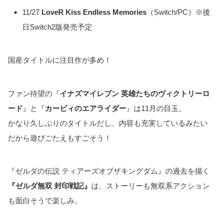
11/27
LoveR Kiss Endless Memories
（Switch/PC）※後
日Switch2版発売予定
国産タイトルに注目作が多め！
ファン待望の『
イナズマイレブン 英雄たちのヴィクトリーロ
ード
』と『
カービィのエアライダー
』は11月の目玉。
かなり久しぶりのタイトルだし、内容も充実しているみたい
だから遊びごたえもすごそう！
『ゼルダの伝説 ティアーズオブザキングダム』の過去を描く
『ゼルダ無双 封印戦記』
は、ストーリーも無双系アクション
も面白そうで楽しみ。