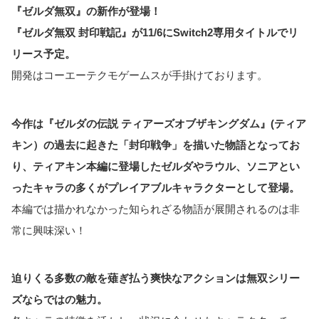
『ゼルダ無双』の新作が登場！
『ゼルダ無双 封印戦記』が11/6にSwitch2専用タイトルでリ
リース予定。
開発はコーエーテクモゲームスが手掛けております。
今作は『ゼルダの伝説 ティアーズオブザキングダム』(ティア
キン）の過去に起きた「封印戦争」を描いた物語となってお
り、ティアキン本編に登場したゼルダやラウル、ソニアとい
ったキャラの多くがプレイアブルキャラクターとして登場。
本編では描かれなかった知られざる物語が展開されるのは非
常に興味深い！
迫りくる多数の敵を薙ぎ払う爽快なアクションは無双シリー
ズならではの魅力。