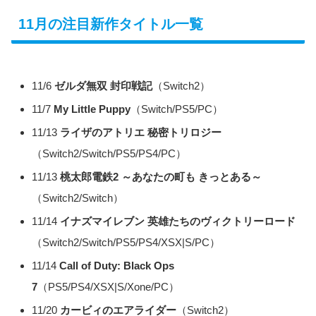
11月の注目新作タイトル一覧
11/6
ゼルダ無双 封印戦記
（Switch2）
11/7
My Little Puppy
（Switch/PS5/PC）
11/13
ライザのアトリエ 秘密トリロジー
（Switch2/Switch/PS5/PS4/PC）
11/13
桃太郎電鉄2 ～あなたの町も きっとある～
（Switch2/Switch）
11/14
イナズマイレブン 英雄たちのヴィクトリーロード
（Switch2/Switch/PS5/PS4/XSX|S/PC）
11/14
Call of Duty: Black Ops
7
（PS5/PS4/XSX|S/Xone/PC）
11/20
カービィのエアライダー
（Switch2）