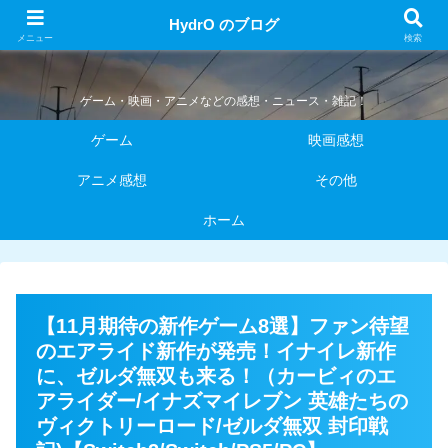
HydrO のブログ
HydrO のブログ
メニュー
検索
ゲーム・映画・アニメなどの感想・ニュース・雑記！
ゲーム
映画感想
アニメ感想
その他
ホーム
【11月期待の新作ゲーム8選】ファン待望
のエアライド新作が発売！イナイレ新作
に、ゼルダ無双も来る！（カービィのエ
アライダー/イナズマイレブン 英雄たちの
ヴィクトリーロード/ゼルダ無双 封印戦