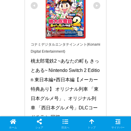
コナミデジタルエンタテインメント(Konami
Digital Entertainment)
桃太郎電鉄2 ~あなたの町も きっ
とある~ Nintendo Switch 2 Editio
n 東日本編+西日本編【メーカー
特典あり】 オリジナル列車 「東
日本グルメ号」、オリジナル列
車 「西日本グルメ号」DLCコー
ドチラシ 同梱
4988602179231
ホーム
シェア
目次へ
トップ
サイドバー