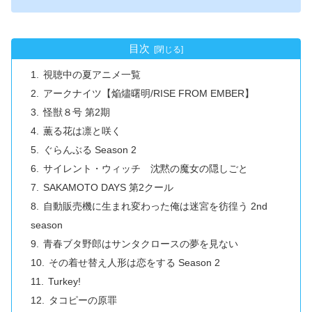
目次
視聴中の夏アニメ一覧
アークナイツ【焔燼曙明/RISE FROM EMBER】
怪獣８号 第2期
薫る花は凛と咲く
ぐらんぶる Season 2
サイレント・ウィッチ 沈黙の魔女の隠しごと
SAKAMOTO DAYS 第2クール
自動販売機に生まれ変わった俺は迷宮を彷徨う 2nd
season
青春ブタ野郎はサンタクロースの夢を見ない
その着せ替え人形は恋をする Season 2
Turkey!
タコピーの原罪