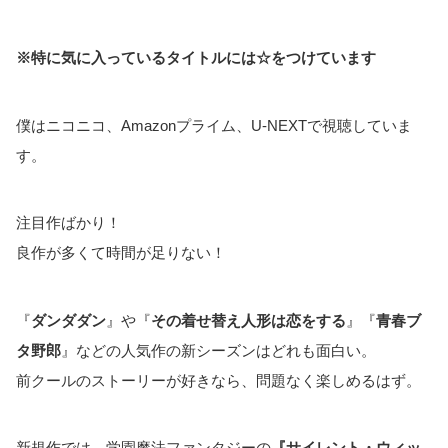
※特に気に入っているタイトルには☆をつけています
僕はニコニコ、Amazonプライム、U-NEXTで視聴していま
す。
注目作ばかり！
良作が多くて時間が足りない！
『
ダンダダン
』や『
その着せ替え人形は恋をする
』『
青春ブ
タ野郎
』などの人気作の新シーズンはどれも面白い。
前クールのストーリーが好きなら、問題なく楽しめるはず。
新規作では、学園魔法ファンタジーの
『サイレント・ウィッ