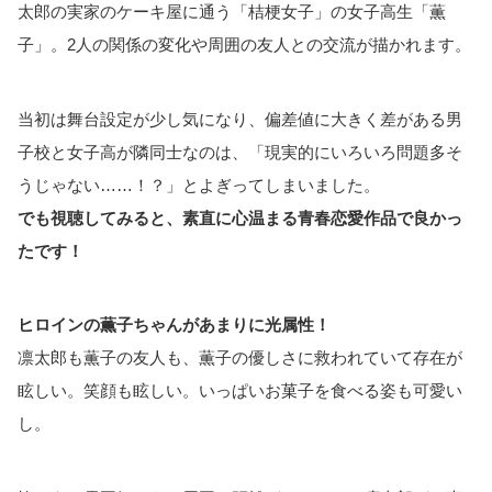
太郎の実家のケーキ屋に通う「桔梗女子」の女子高生「薫
子」。2人の関係の変化や周囲の友人との交流が描かれます。
当初は舞台設定が少し気になり、偏差値に大きく差がある男
子校と女子高が隣同士なのは、「現実的にいろいろ問題多そ
うじゃない……！？」とよぎってしまいました。
でも視聴してみると、素直に心温まる青春恋愛作品で良かっ
たです！
ヒロインの薫子ちゃんがあまりに光属性！
凛太郎も薫子の友人も、薫子の優しさに救われていて存在が
眩しい。笑顔も眩しい。いっぱいお菓子を食べる姿も可愛い
し。