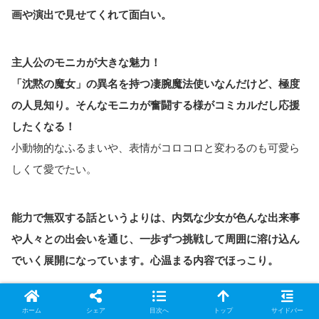
画や演出で見せてくれて面白い。
主人公のモニカが大きな魅力！
「沈黙の魔女」の異名を持つ凄腕魔法使いなんだけど、極度
の人見知り。そんなモニカが奮闘する様がコミカルだし応援
したくなる！
小動物的なふるまいや、表情がコロコロと変わるのも可愛ら
しくて愛でたい。
能力で無双する話というよりは、内気な少女が色んな出来事
や人々との出会いを通じ、一歩ずつ挑戦して周囲に溶け込ん
でいく展開になっています。心温まる内容でほっこり。
話が進むたびにモニカの友人が増えたり、やったことがない
ホーム
シェア
目次へ
トップ
サイドバー