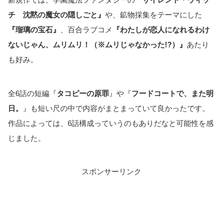
チ 沈黙の魔女の隠しごと』
や、鉱物採集をテーマにした
『瑠璃の宝石』
、百合ラブコメ
『わたしが恋人になれるわけ
ないじゃん、ムリムリ！（※ムリじゃなかった!?）』
あたり
も好み。
全6話の短編『
タコピーの原罪
』や『
フードコートで、また明
日。
』も短い尺の中で内容がまとまっていて良かったです。
作品によっては、6話構成っていうのもありだなと可能性を感
じました。
スポンサーリンク