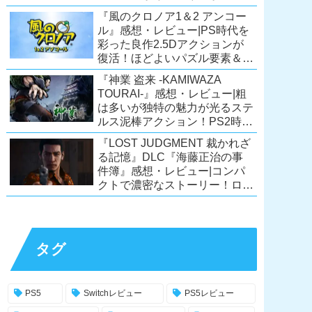
ーリーが面白すぎるノベルゲ
『風のクロノア1＆2 アンコー
ー！【PC/Steam/Switch/PS4】
ル』感想・レビュー|PS時代を
彩った良作2.5Dアクションが
復活！ほどよいパズル要素＆切
ない余韻のストーリーも魅力！
『神業 盗来 -KAMIWAZA
【Switch/PS5/PS4/Xbox
TOURAI-』感想・レビュー|粗
X|S/Xone/PC】
は多いが独特の魅力が光るステ
ルス泥棒アクション！PS2時代
の異色のタイトル、令和に復
『LOST JUDGMENT 裁かれざ
活！【Switch/PS4/Steam】
る記憶』DLC『海藤正治の事
件簿』感想・レビュー|コンパ
クトで濃密なストーリー！ロス
トジャッジメント本編と合わせ
ておすすめの満足度の高い
DLC！
【PS5/PS4/XSX|S/Xone/PC】
タグ
PS5
Switchレビュー
PS5レビュー