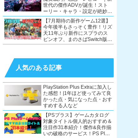
世代の傑作ADVが誕生！スト
ーリー・キャラ・設定が絶妙に
絡み合う、命懸けの議論ミステ
【7月期待の新作ゲーム12選】
リー【PC/Switch】
今年後半もさっそく豊作！リズ
天11年ぶり新作にスプラのス
ピンオフ、まのさばSwitch版
も！【Switch2/PS5/PC】
人気のある記事
PlayStation Plus Extraに加入し
た感想！|1年ほど使ってみて良
かった点・気になった点・おす
すめする人など
【PSプラス】ゲームカタログ
対象タイトル個人的おすすめ＆
注目作31本紹介！傑作&良作揃
いの破格のサービス！PS Plus