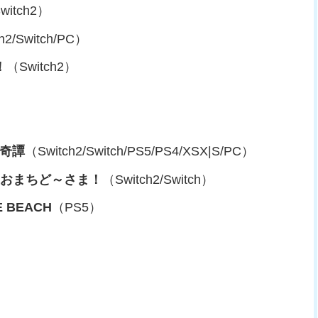
witch2）
h2/Switch/PC）
！
（Switch2）
団奇譚
（Switch2/Switch/PS5/PS4/XSX|S/PC）
 おまちど～さま！
（Switch2/Switch）
E BEACH
（PS5）