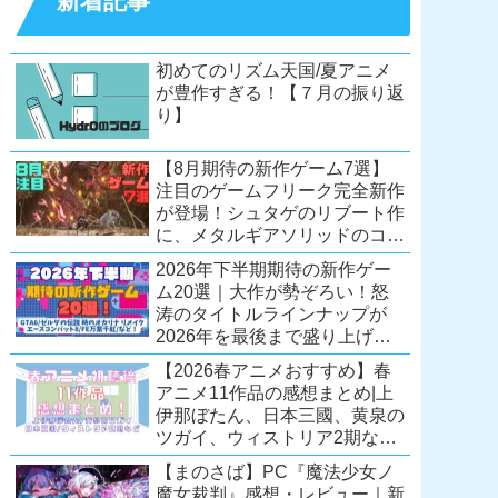
新着記事
初めてのリズム天国/夏アニメ
が豊作すぎる！【７月の振り返
り】
【8月期待の新作ゲーム7選】
注目のゲームフリーク完全新作
が登場！シュタゲのリブート作
に、メタルギアソリッドのコレ
クション第2弾も。夏休みを盛
2026年下半期期待の新作ゲー
り上げるタイトル大集合！
ム20選｜大作が勢ぞろい！怒
【Switch2/PS5/PC】
涛のタイトルラインナップが
2026年を最後まで盛り上げ
る！【Switch2/PS5/Xbox/PC】
【2026春アニメおすすめ】春
アニメ11作品の感想まとめ|上
伊那ぼたん、日本三國、黄泉の
ツガイ、ウィストリア2期な
ど……レベルの高い作品が多
【まのさば】PC『魔法少女ノ
い！？
魔女裁判』感想・レビュー｜新