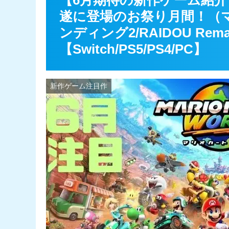
【6月期待の新作ゲーム紹介】
遂に登場のお祭り月間！（
ンディング2/RAIDOU Rema
【Switch/PS5/PS4/PC】
新作ゲーム注目作