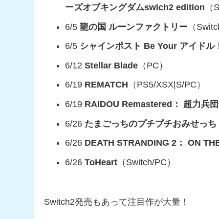
ーズオブキングダムswich2 edition
（S
6/5
龍の国 ルーンファクトリー
（Switc
6/5
シャインポスト Be Your アイドル
6/12
Stellar Blade
（PC）
6/19
REMATCH
（PS5/XSX|S/PC）
6/19
RAIDOU Remastered： 超力兵
6/26
たまごっちのプチプチおみせっち
6/26
DEATH STRANDING 2： ON TH
6/26
ToHeart
（Switch/PC）
Switch2発売もあって注目作が大量！