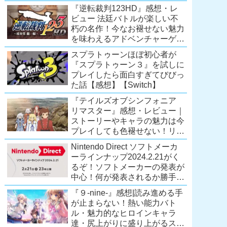
Extra会員以上は遊び放題！
『逆転裁判123HD』感想・レ
【2026年7月時点】
ビュー 法廷バトルが楽しい不
【PS5/PS4】
朽の名作！今なお褪せない魅力
を味わえるアドベンチャーゲー
ムの傑作！（現在『逆転裁判
スプラトゥーンほぼ初心者が
123 成歩堂セレクション』が配
『スプラトゥーン３』を試しに
信中）
プレイしたら面白すぎてびびっ
た話【感想】【Switch】
『テイルズオブシンフォニア
リマスター』感想・レビュー｜
ストーリーやキャラの魅力は今
プレイしても色褪せない！リマ
スター内容に物足りなさはある
Nintendo Direct ソフトメーカ
が、プレイする価値のあるシリ
ーラインナップ2024.2.21がく
ーズの人気作
るぞ！ソフトメーカーの発表が
【Switch/PS4/Xone】
中心！何が発表されるか勝手に
予想！【ニンテンドーダイレク
『９-nine-』感想|読み進める手
ト予想】
が止まらない！熱い能力バト
ル・魅力的なヒロインキャラ
達・尻上がりに盛り上がるスト