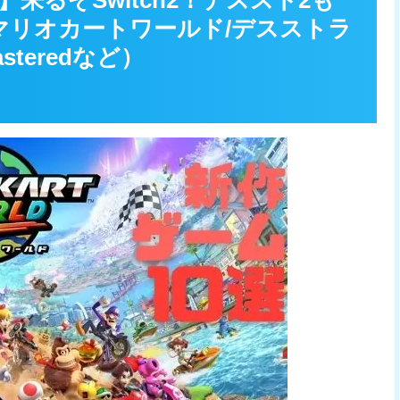
来るぞSwitch2！デススト2も
マリオカートワールド/デスストラ
steredなど）