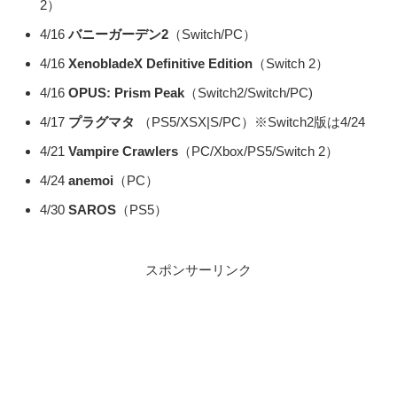
2）
4/16
バニーガーデン2
（Switch/PC）
4/16
XenobladeX Definitive Edition
（Switch 2）
4/16
OPUS: Prism Peak
（Switch2/Switch/PC)
4/17
プラグマタ
（PS5/XSX|S/PC）※Switch2版は4/24
4/21
Vampire Crawlers
（PC/Xbox/PS5/Switch 2）
4/24
anemoi
（PC）
4/30
SAROS
（PS5）
スポンサーリンク