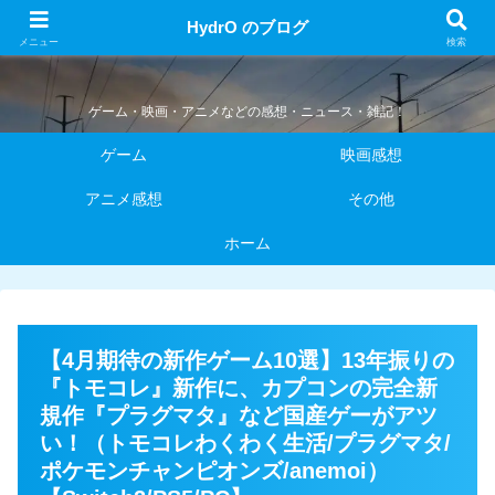
HydrO のブログ
HydrO のブログ
メニュー
検索
ゲーム・映画・アニメなどの感想・ニュース・雑記！
ゲーム
映画感想
アニメ感想
その他
ホーム
【4月期待の新作ゲーム10選】13年振りの
『トモコレ』新作に、カプコンの完全新
規作『プラグマタ』など国産ゲーがアツ
い！（トモコレわくわく生活/プラグマタ/
ポケモンチャンピオンズ/anemoi）