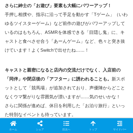
さらに紳士の「お遊び」要素も大幅にパワーアップ！
手押し相撲や、指示に沿って手足を動かす「Tゲーム」（いわ
ゆるツイスターゲーム）など前作の遊びがパワーアップして
いるのはもちろん、ASMRを体感できる「目隠し鬼」に、キ
ャストと食べさせ合う「あーんゲーム」など、色々と突き抜
けています！よくSwitchで出せたね……！
キャストと親密になると店内の交流だけでなく、入店前の
「同伴」や閉店後の「アフター」に誘われることも。
新スポ
ットとして「競馬場」が追加されており、声優陣からどこと
なくウマ繋がりな雰囲気が漂いますが……気のせいかな！
さらに関係が進めば、休日を利用した「お泊り旅行」といっ
た特別なイベントも待っています。
ホーム
シェア
目次へ
トップ
サイドバー