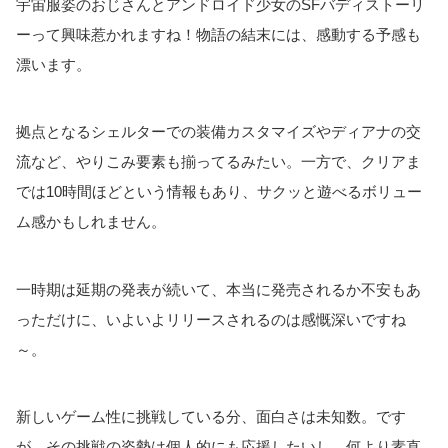
宇宙服姿のおじさんとアンドロイド少女のSFバディストーリ
ーって興味惹かれますね！物語の結末には、感動する予感も
漂います。
拠点となるシェルターでの装備カスタマイズやディアナの交
流など、やりこみ要素も揃ってるみたい。一方で、クリアま
では10時間ほどという情報もあり、サクッと遊べるボリュー
ム感かもしれません。
一時期は延期の発表が続いて、本当に発売されるか不安もあ
っただけに、いよいよリリースされるのは感慨深いですね
～。
新しいゲーム性に挑戦している分、面白さは未知数。です
が、その挑戦の姿勢は個人的にも応援したいし、何より素直