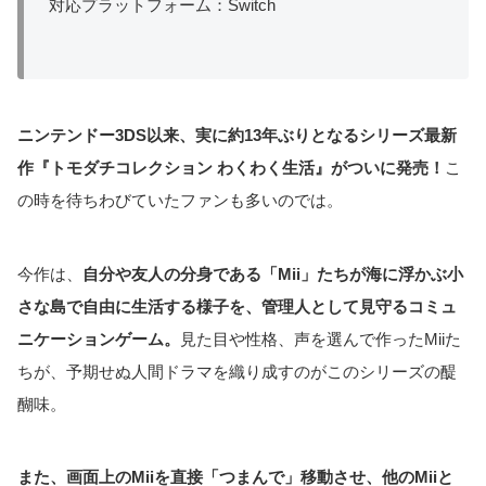
対応プラットフォーム：Switch
ニンテンドー3DS以来、実に約13年ぶりとなるシリーズ最新
作『トモダチコレクション わくわく生活』がついに発売！
こ
の時を待ちわびていたファンも多いのでは。
今作は、
自分や友人の分身である「Mii」たちが海に浮かぶ小
さな島で自由に生活する様子を、管理人として見守るコミュ
ニケーションゲーム。
見た目や性格、声を選んで作ったMiiた
ちが、予期せぬ人間ドラマを織り成すのがこのシリーズの醍
醐味。
また、画面上のMiiを直接「つまんで」移動させ、他のMiiと