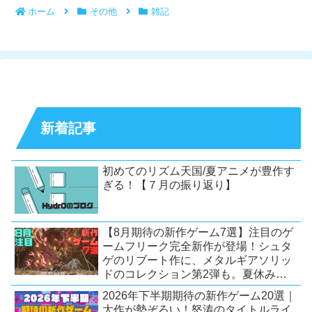
ホーム
その他
雑記
新着記事
初めてのリズム天国/夏アニメが豊作す
ぎる！【７月の振り返り】
【8月期待の新作ゲーム7選】注目のゲ
ームフリーク完全新作が登場！シュタ
ゲのリブート作に、メタルギアソリッ
ドのコレクション第2弾も。夏休みを
盛り上げるタイトル大集合！
2026年下半期期待の新作ゲーム20選｜
【Switch2/PS5/PC】
大作が勢ぞろい！怒涛のタイトルライ