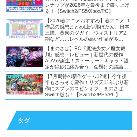
ンナップが2026年を最後まで盛り上げ
る！【Switch2/PS5/Xbox/PC】
【2026春アニメおすすめ】春アニメ11
作品の感想まとめ|上伊那ぼたん、日本
三國、黄泉のツガイ、ウィストリア2
期など……レベルの高い作品が多
い！？
【まのさば】PC『魔法少女ノ魔女裁
判』感想・レビュー｜新世代の傑作
ADVが誕生！ストーリー・キャラ・設
定が絶妙に絡み合う、命懸けの議論ミ
ステリー【PC/Switch】
【7月期待の新作ゲーム12選】今年後
半もさっそく豊作！リズ天11年ぶり新
作にスプラのスピンオフ、まのさば
Switch版も！【Switch2/PS5/PC】
タグ