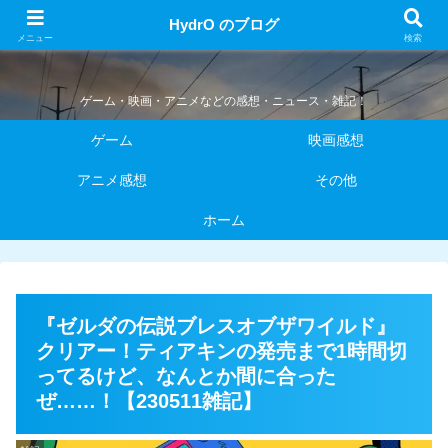
HydrO のブログ
HydrO のブログ
メニュー
検索
ゲーム・映画・アニメなどの感想・ニュース・雑記！
ゲーム
映画感想
アニメ感想
その他
ホーム
『ゼルダの伝説ブレスオブザワイルド』
クリアー！ティアキンの発売まで1時間切
ってるけど、なんとか間に合った
ぜ……！【230511雑記】