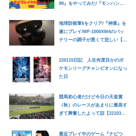
99』をやってみた/『モンハン
Now』もやってみた【雑記
230922】
地球防衛軍6をクリア/『神業』を
遂にプレイ/WF-1000XM4のバッ
テリーの調子が悪くて悲しい【雑
記221016】
220115日記 人生何度目かのポ
ケモンリーグチャンピオンになっ
た日
競馬初心者だけど今日の天皇賞
（秋）のレースがあまりに最高す
ぎて興奮したよって話【221030
雑記】
最近プレイ中のゲーム『ナビつ