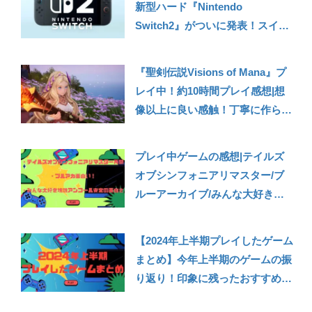
新型ハード『Nintendo
Switch2』がついに発表！スイッ
チから変化したポイントや個人的
に気になった情報まとめ
『聖剣伝説Visions of Mana』プ
レイ中！約10時間プレイ感想|想
像以上に良い感触！丁寧に作られ
たファンタジー世界観と堅実なア
クションRPG要素が楽しい
プレイ中ゲームの感想|テイルズ
【PS5/PS4/XSX/PC】【聖剣伝説
オブシンフォニアリマスター/ブ
VOM】
ルーアーカイブ/みんな大好き塊
魂アンコールなど【230625雑
記】
【2024年上半期プレイしたゲーム
まとめ】今年上半期のゲームの振
り返り！印象に残ったおすすめタ
イトル4選