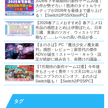
2026年下半期期待の新作ゲーム20選｜
【Switch2/PS5/PC】
大作が勢ぞろい！怒涛のタイトルライ
ンナップが2026年を最後まで盛り上げ
る！【Switch2/PS5/Xbox/PC】
【2026春アニメおすすめ】春アニメ11
作品の感想まとめ|上伊那ぼたん、日本
三國、黄泉のツガイ、ウィストリア2
期など……レベルの高い作品が多
い！？
【まのさば】PC『魔法少女ノ魔女裁
判』感想・レビュー｜新世代の傑作
ADVが誕生！ストーリー・キャラ・設
定が絶妙に絡み合う、命懸けの議論ミ
ステリー【PC/Switch】
【7月期待の新作ゲーム12選】今年後
半もさっそく豊作！リズ天11年ぶり新
作にスプラのスピンオフ、まのさば
Switch版も！【Switch2/PS5/PC】
タグ