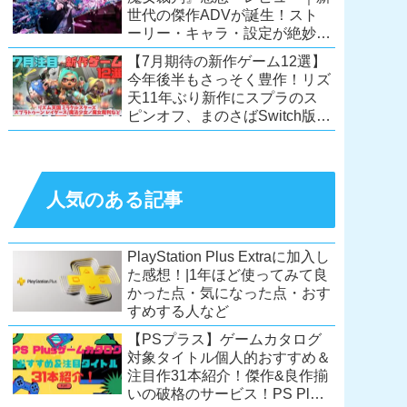
世代の傑作ADVが誕生！スト
ーリー・キャラ・設定が絶妙に
絡み合う、命懸けの議論ミステ
【7月期待の新作ゲーム12選】
リー【PC/Switch】
今年後半もさっそく豊作！リズ
天11年ぶり新作にスプラのス
ピンオフ、まのさばSwitch版
も！【Switch2/PS5/PC】
人気のある記事
PlayStation Plus Extraに加入し
た感想！|1年ほど使ってみて良
かった点・気になった点・おす
すめする人など
【PSプラス】ゲームカタログ
対象タイトル個人的おすすめ＆
注目作31本紹介！傑作&良作揃
いの破格のサービス！PS Plus