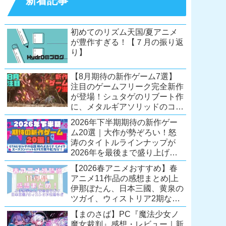
新着記事
初めてのリズム天国/夏アニメ
が豊作すぎる！【７月の振り返
り】
【8月期待の新作ゲーム7選】
注目のゲームフリーク完全新作
が登場！シュタゲのリブート作
に、メタルギアソリッドのコレ
クション第2弾も。夏休みを盛
2026年下半期期待の新作ゲー
り上げるタイトル大集合！
ム20選｜大作が勢ぞろい！怒
【Switch2/PS5/PC】
涛のタイトルラインナップが
2026年を最後まで盛り上げ
る！【Switch2/PS5/Xbox/PC】
【2026春アニメおすすめ】春
アニメ11作品の感想まとめ|上
伊那ぼたん、日本三國、黄泉の
ツガイ、ウィストリア2期な
ど……レベルの高い作品が多
【まのさば】PC『魔法少女ノ
い！？
魔女裁判』感想・レビュー｜新