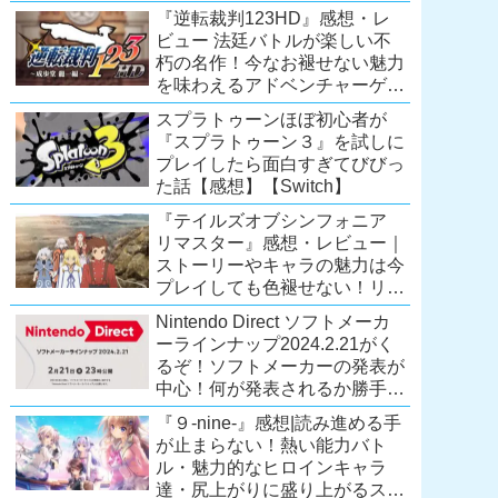
Extra会員以上は遊び放題！
『逆転裁判123HD』感想・レ
【2026年7月時点】
ビュー 法廷バトルが楽しい不
【PS5/PS4】
朽の名作！今なお褪せない魅力
を味わえるアドベンチャーゲー
ムの傑作！（現在『逆転裁判
スプラトゥーンほぼ初心者が
123 成歩堂セレクション』が配
『スプラトゥーン３』を試しに
信中）
プレイしたら面白すぎてびびっ
た話【感想】【Switch】
『テイルズオブシンフォニア
リマスター』感想・レビュー｜
ストーリーやキャラの魅力は今
プレイしても色褪せない！リマ
スター内容に物足りなさはある
Nintendo Direct ソフトメーカ
が、プレイする価値のあるシリ
ーラインナップ2024.2.21がく
ーズの人気作
るぞ！ソフトメーカーの発表が
【Switch/PS4/Xone】
中心！何が発表されるか勝手に
予想！【ニンテンドーダイレク
『９-nine-』感想|読み進める手
ト予想】
が止まらない！熱い能力バト
ル・魅力的なヒロインキャラ
達・尻上がりに盛り上がるスト