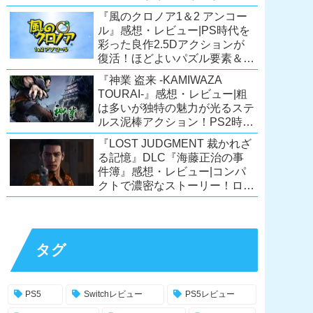
ーリーが面白すぎるノベルゲ
『風のクロノア1＆2 アンコー
ー！【PC/Steam/Switch/PS4】
ル』感想・レビュー|PS時代を
彩った良作2.5Dアクションが
復活！ほどよいパズル要素＆切
ない余韻のストーリーも魅力！
『神業 盗来 -KAMIWAZA
【Switch/PS5/PS4/Xbox
TOURAI-』感想・レビュー|粗
X|S/Xone/PC】
は多いが独特の魅力が光るステ
ルス泥棒アクション！PS2時代
の異色のタイトル、令和に復
『LOST JUDGMENT 裁かれざ
活！【Switch/PS4/Steam】
る記憶』DLC『海藤正治の事
件簿』感想・レビュー|コンパ
クトで濃密なストーリー！ロス
トジャッジメント本編と合わせ
ておすすめの満足度の高い
DLC！
【PS5/PS4/XSX|S/Xone/PC】
タグ
PS5
Switchレビュー
PS5レビュー