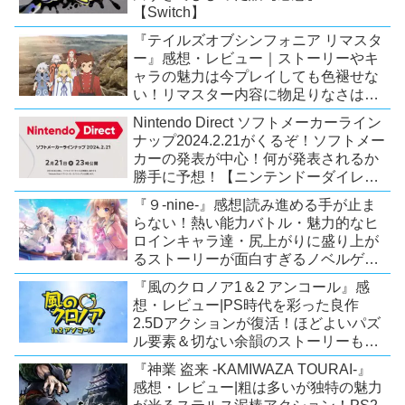
【Switch】
『テイルズオブシンフォニア リマスタ
ー』感想・レビュー｜ストーリーやキ
ャラの魅力は今プレイしても色褪せな
い！リマスター内容に物足りなさはあ
るが、プレイする価値のあるシリーズ
Nintendo Direct ソフトメーカーライン
の人気作【Switch/PS4/Xone】
ナップ2024.2.21がくるぞ！ソフトメー
カーの発表が中心！何が発表されるか
勝手に予想！【ニンテンドーダイレク
ト予想】
『９-nine-』感想|読み進める手が止ま
らない！熱い能力バトル・魅力的なヒ
ロインキャラ達・尻上がりに盛り上が
るストーリーが面白すぎるノベルゲ
ー！【PC/Steam/Switch/PS4】
『風のクロノア1＆2 アンコール』感
想・レビュー|PS時代を彩った良作
2.5Dアクションが復活！ほどよいパズ
ル要素＆切ない余韻のストーリーも魅
力！【Switch/PS5/PS4/Xbox
『神業 盗来 -KAMIWAZA TOURAI-』
X|S/Xone/PC】
感想・レビュー|粗は多いが独特の魅力