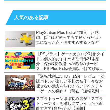
人気のある記事
PlayStation Plus Extraに加入した感
想！|1年ほど使ってみて良かった点・
気になった点・おすすめする人など
【PSプラス】ゲームカタログ対象タイ
トル個人的おすすめ＆注目作31本紹
介！傑作&良作揃いの破格のサービ
ス！PS Plus Extra会員以上は遊び放
題！【2026年7月時点】【PS5/PS4】
『逆転裁判123HD』感想・レビュー 法
廷バトルが楽しい不朽の名作！今なお
褪せない魅力を味わえるアドベンチャ
ーゲームの傑作！（現在『逆転裁判
123 成歩堂セレクション』が配信中）
スプラトゥーンほぼ初心者が『スプラ
トゥーン３』を試しにプレイしたら面
白すぎてびびった話【感想】