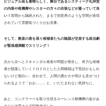
ビジュアル面も素晴らしく、舞台であるシスティーナ礼拝堂
の内装や枢機卿やシスターの方々の衣装などが凝っていて良
い！
世間から隔絶された、まるで別世界のような空間が表現
されていて雰囲気づくりがお見事。
そして、教皇の座を巡り候補者たちの陰謀が交差する政治劇
が緊張感満載でスリリング！
次から次へとスキャンダル発覚や問題が発生し、有力な候補
者が脱落していくドロドロとした人間模様は下世話かもしれ
ないけど面白い。合わせて、人間の愚かさや弱さも見せつけ
られるようで「おお……」と、いたたまれない気持ちに。
あと、コンクラーベを取り仕切るローレンス枢機卿の姿があ
まりに大変そうで印象的でした。