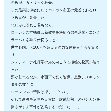
の教派、カトリック教会。
その最高指導者にしてバチカン市国の元首であるロー
マ教皇が、死去した。
悲しみに暮れる暇もなく、
ローレンス枢機卿は新教皇を決める教皇選挙＜コンク
ラーベ＞を執り仕切ることに。
世界各国から100人を超える強力な候補者たちが集ま
り、
システィーナ礼拝堂の扉の向こうで極秘の投票が始ま
った。
票が割れるなか、水面下で蠢く陰謀、差別、スキャン
ダルの数々に
ローレンスの苦悩は深まっていく。
そして新教皇誕生を目前に、厳戒態勢下のバチカンを
揺るがす大事件が勃発するのだった……。