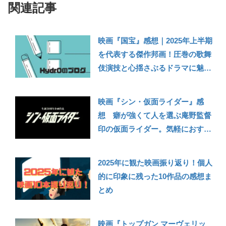
関連記事
映画『国宝』感想｜2025年上半期
を代表する傑作邦画！圧巻の歌舞
伎演技と心揺さぶるドラマに魅了
される175分
映画『シン・仮面ライダー』感
想 癖が強くて人を選ぶ庵野監督
印の仮面ライダー。気軽におすす
めしにくいけど、見終わったあと
の清々しさは好き！
2025年に観た映画振り返り！個人
的に印象に残った10作品の感想ま
とめ
映画『トップガン マーヴェリッ