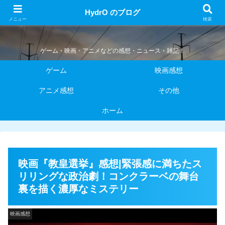
HydrO のブログ
HydrO のブログ
メニュー
検索
ゲーム・映画・アニメなどの感想・ニュース・雑記！
ゲーム
映画感想
アニメ感想
その他
ホーム
映画『教皇選挙』感想|緊張感に満ちたス
リリングな政治劇！コンクラーベの舞台
裏を描く濃厚なミステリー
映画感想