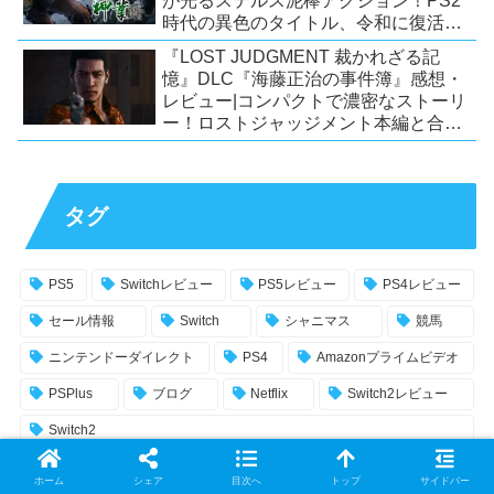
が光るステルス泥棒アクション！PS2
時代の異色のタイトル、令和に復活！
【Switch/PS4/Steam】
『LOST JUDGMENT 裁かれざる記
憶』DLC『海藤正治の事件簿』感想・
レビュー|コンパクトで濃密なストーリ
ー！ロストジャッジメント本編と合わ
せておすすめの満足度の高いDLC！
【PS5/PS4/XSX|S/Xone/PC】
タグ
PS5
Switchレビュー
PS5レビュー
PS4レビュー
セール情報
Switch
シャニマス
競馬
ニンテンドーダイレクト
PS4
Amazonプライムビデオ
PSPlus
ブログ
Netflix
Switch2レビュー
Switch2
ホーム
シェア
目次へ
トップ
サイドバー