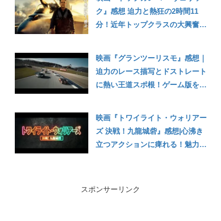
ク』感想 迫力と熱狂の2時間11
分！近年トップクラスの大興奮が
味わえる大傑作！ありがとうト
ム・クルーズ
映画『グランツーリスモ』感想｜
迫力のレース描写とドストレート
に熱い王道スポ根！ゲーム版を知
らない人にもおすすめの良作。こ
れが実話なのにびっくり！
映画『トワイライト・ウォリアー
【Amazonプライムビデオ】
ズ 決戦！九龍城砦』感想|心沸き
立つアクションに痺れる！魅力あ
ふれる登場人物たちの熱いドラマ
も最高！
スポンサーリンク