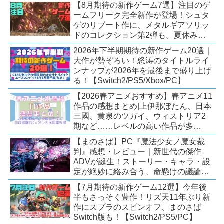
【8月期待の新作ゲーム7選】注目のゲ
ームフリーク完全新作が登場！シュタ
ゲのリブート作に、メタルギアソリッ
ドのコレクション第2弾も。夏休みを
盛り上げるタイトル大集合！
2026年下半期期待の新作ゲーム20選｜
【Switch2/PS5/PC】
大作が勢ぞろい！怒涛のタイトルライ
ンナップが2026年を最後まで盛り上げ
る！【Switch2/PS5/Xbox/PC】
【2026春アニメおすすめ】春アニメ11
作品の感想まとめ|上伊那ぼたん、日本
三國、黄泉のツガイ、ウィストリア2
期など……レベルの高い作品が多
い！？
【まのさば】PC『魔法少女ノ魔女裁
判』感想・レビュー｜新世代の傑作
ADVが誕生！ストーリー・キャラ・設
定が絶妙に絡み合う、命懸けの議論ミ
ステリー【PC/Switch】
【7月期待の新作ゲーム12選】今年後
半もさっそく豊作！リズ天11年ぶり新
作にスプラのスピンオフ、まのさば
Switch版も！【Switch2/PS5/PC】