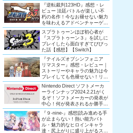
Extra会員以上は遊び放題！
『逆転裁判123HD』感想・レ
【2026年7月時点】
ビュー 法廷バトルが楽しい不
【PS5/PS4】
朽の名作！今なお褪せない魅力
を味わえるアドベンチャーゲー
ムの傑作！（現在『逆転裁判
スプラトゥーンほぼ初心者が
123 成歩堂セレクション』が配
『スプラトゥーン３』を試しに
信中）
プレイしたら面白すぎてびびっ
た話【感想】【Switch】
『テイルズオブシンフォニア
リマスター』感想・レビュー｜
ストーリーやキャラの魅力は今
プレイしても色褪せない！リマ
スター内容に物足りなさはある
Nintendo Direct ソフトメーカ
が、プレイする価値のあるシリ
ーラインナップ2024.2.21がく
ーズの人気作
るぞ！ソフトメーカーの発表が
【Switch/PS4/Xone】
中心！何が発表されるか勝手に
予想！【ニンテンドーダイレク
『９-nine-』感想|読み進める手
ト予想】
が止まらない！熱い能力バト
ル・魅力的なヒロインキャラ
達・尻上がりに盛り上がるスト