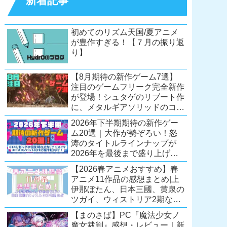
新着記事
初めてのリズム天国/夏アニメ
が豊作すぎる！【７月の振り返
り】
【8月期待の新作ゲーム7選】
注目のゲームフリーク完全新作
が登場！シュタゲのリブート作
に、メタルギアソリッドのコレ
クション第2弾も。夏休みを盛
2026年下半期期待の新作ゲー
り上げるタイトル大集合！
ム20選｜大作が勢ぞろい！怒
【Switch2/PS5/PC】
涛のタイトルラインナップが
2026年を最後まで盛り上げ
る！【Switch2/PS5/Xbox/PC】
【2026春アニメおすすめ】春
アニメ11作品の感想まとめ|上
伊那ぼたん、日本三國、黄泉の
ツガイ、ウィストリア2期な
ど……レベルの高い作品が多
【まのさば】PC『魔法少女ノ
い！？
魔女裁判』感想・レビュー｜新