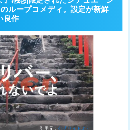
よ』感想|限定されたシチュエーシ
間のループコメディ。設定が新鮮
い良作
引用元：
公式サイトより