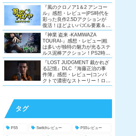
ーリーが面白すぎるノベルゲ
『風のクロノア1＆2 アンコー
ー！【PC/Steam/Switch/PS4】
ル』感想・レビュー|PS時代を
彩った良作2.5Dアクションが
復活！ほどよいパズル要素＆切
ない余韻のストーリーも魅力！
『神業 盗来 -KAMIWAZA
【Switch/PS5/PS4/Xbox
TOURAI-』感想・レビュー|粗
X|S/Xone/PC】
は多いが独特の魅力が光るステ
ルス泥棒アクション！PS2時代
の異色のタイトル、令和に復
『LOST JUDGMENT 裁かれざ
活！【Switch/PS4/Steam】
る記憶』DLC『海藤正治の事
件簿』感想・レビュー|コンパ
クトで濃密なストーリー！ロス
トジャッジメント本編と合わせ
ておすすめの満足度の高い
DLC！
【PS5/PS4/XSX|S/Xone/PC】
タグ
PS5
Switchレビュー
PS5レビュー