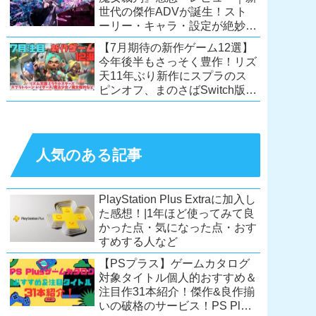
世代の傑作ADVが誕生！スト
ーリー・キャラ・設定が絶妙に
絡み合う、命懸けの議論ミステ
【7月期待の新作ゲーム12選】
リー【PC/Switch】
今年後半もさっそく豊作！リズ
天11年ぶり新作にスプラのス
ピンオフ、まのさばSwitch版
も！【Switch2/PS5/PC】
人気のある記事
PlayStation Plus Extraに加入し
た感想！|1年ほど使ってみて良
かった点・気になった点・おす
すめする人など
【PSプラス】ゲームカタログ
対象タイトル個人的おすすめ＆
注目作31本紹介！傑作&良作揃
いの破格のサービス！PS Plus