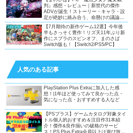
判』感想・レビュー｜新世代の傑作
ADVが誕生！ストーリー・キャラ・設
定が絶妙に絡み合う、命懸けの議論ミ
ステリー【PC/Switch】
【7月期待の新作ゲーム12選】今年後
半もさっそく豊作！リズ天11年ぶり新
作にスプラのスピンオフ、まのさば
Switch版も！【Switch2/PS5/PC】
人気のある記事
PlayStation Plus Extraに加入した感
想！|1年ほど使ってみて良かった点・
気になった点・おすすめする人など
【PSプラス】ゲームカタログ対象タイ
トル個人的おすすめ＆注目作31本紹
介！傑作&良作揃いの破格のサービ
ス！PS Plus Extra会員以上は遊び放