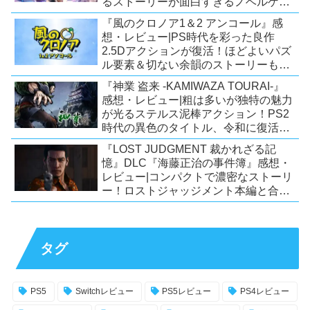
るストーリーが面白すぎるノベルゲ
ー！【PC/Steam/Switch/PS4】
『風のクロノア1＆2 アンコール』感
想・レビュー|PS時代を彩った良作
2.5Dアクションが復活！ほどよいパズ
ル要素＆切ない余韻のストーリーも魅
力！【Switch/PS5/PS4/Xbox
『神業 盗来 -KAMIWAZA TOURAI-』
X|S/Xone/PC】
感想・レビュー|粗は多いが独特の魅力
が光るステルス泥棒アクション！PS2
時代の異色のタイトル、令和に復活！
【Switch/PS4/Steam】
『LOST JUDGMENT 裁かれざる記
憶』DLC『海藤正治の事件簿』感想・
レビュー|コンパクトで濃密なストーリ
ー！ロストジャッジメント本編と合わ
せておすすめの満足度の高いDLC！
【PS5/PS4/XSX|S/Xone/PC】
タグ
PS5
Switchレビュー
PS5レビュー
PS4レビュー