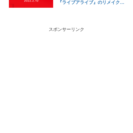
『ライブアライブ』のリメイクま
で！！！内容盛りだくさんの
『Nintendo Direct 2022.2.10』感
想
スポンサーリンク