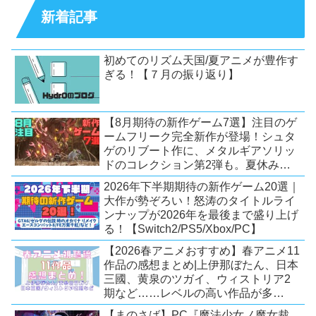
新着記事
初めてのリズム天国/夏アニメが豊作す
ぎる！【７月の振り返り】
【8月期待の新作ゲーム7選】注目のゲ
ームフリーク完全新作が登場！シュタ
ゲのリブート作に、メタルギアソリッ
ドのコレクション第2弾も。夏休みを
盛り上げるタイトル大集合！
2026年下半期期待の新作ゲーム20選｜
【Switch2/PS5/PC】
大作が勢ぞろい！怒涛のタイトルライ
ンナップが2026年を最後まで盛り上げ
る！【Switch2/PS5/Xbox/PC】
【2026春アニメおすすめ】春アニメ11
作品の感想まとめ|上伊那ぼたん、日本
三國、黄泉のツガイ、ウィストリア2
期など……レベルの高い作品が多
い！？
【まのさば】PC『魔法少女ノ魔女裁