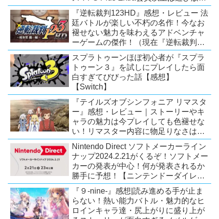
題！【2026年7月時点】【PS5/PS4】
『逆転裁判123HD』感想・レビュー 法
廷バトルが楽しい不朽の名作！今なお
褪せない魅力を味わえるアドベンチャ
ーゲームの傑作！（現在『逆転裁判
123 成歩堂セレクション』が配信中）
スプラトゥーンほぼ初心者が『スプラ
トゥーン３』を試しにプレイしたら面
白すぎてびびった話【感想】
【Switch】
『テイルズオブシンフォニア リマスタ
ー』感想・レビュー｜ストーリーやキ
ャラの魅力は今プレイしても色褪せな
い！リマスター内容に物足りなさはあ
るが、プレイする価値のあるシリーズ
Nintendo Direct ソフトメーカーライン
の人気作【Switch/PS4/Xone】
ナップ2024.2.21がくるぞ！ソフトメー
カーの発表が中心！何が発表されるか
勝手に予想！【ニンテンドーダイレク
ト予想】
『９-nine-』感想|読み進める手が止ま
らない！熱い能力バトル・魅力的なヒ
ロインキャラ達・尻上がりに盛り上が