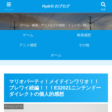
HydrO のブログ
HydrO のブログ
メニュー
検索
ゲーム・映画・アニメなどの感想・ニュース・雑記！
ゲーム
映画感想
アニメ感想
その他
ホーム
マリオパーティ！メイドインワリオ！！
ブレワイ続編！！！E32021ニンテンドー
ダイレクトの個人的感想
ゲームニュース