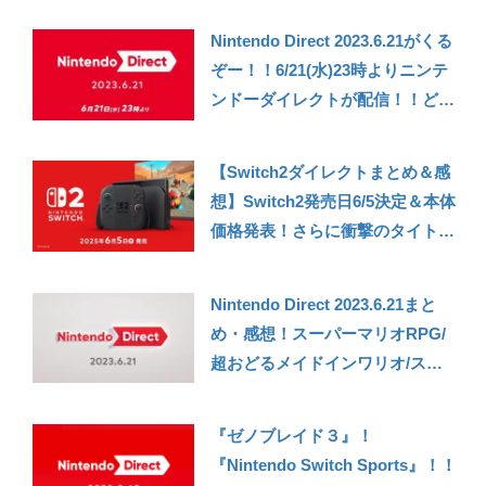
ど）【ニンテンドーダイレクト
Nintendo Direct 2023.6.21がくる
2025.9.12発表まとめ】
ぞー！！6/21(水)23時よりニンテ
ンドーダイレクトが配信！！どん
なタイトルがくるか今のうちに予
想（妄想）しておこう
【Switch2ダイレクトまとめ＆感
想】Switch2発売日6/5決定＆本体
価格発表！さらに衝撃のタイトル
ラッシュも！任天堂の本気が凄ま
じい……！！【Nintendo Direct:
Nintendo Direct 2023.6.21まと
Nintendo Switch 2 – 2025.4.2】
め・感想！スーパーマリオRPG/
超おどるメイドインワリオ/スー
パーマリオブラザーズワンダーな
ど！久々の新作や予想外の作品な
『ゼノブレイド３』！
ど充実のニンテンドーダイレク
『Nintendo Switch Sports』！！
ト！