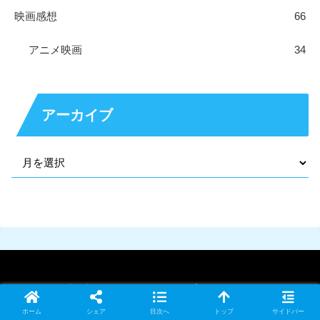
映画感想
66
アニメ映画
34
アーカイブ
お問い合わせ
プライバシーポリシー
ホーム
シェア
目次へ
トップ
サイドバー
© 2021 HydrO のブログ.