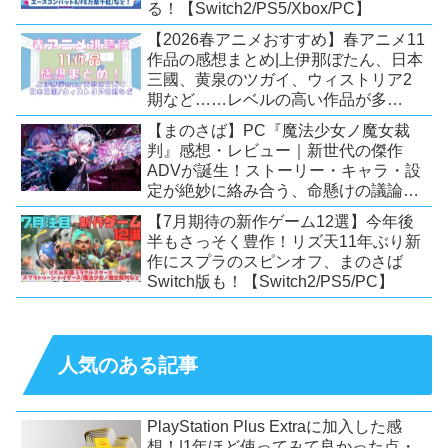
る！【Switch2/PS5/Xbox/PC】
【2026春アニメおすすめ】春アニメ11
作品の感想まとめ|上伊那ぼたん、日本
三國、黄泉のツガイ、ウィストリア2
期など……レベルの高い作品が多
い！？
【まのさば】PC『魔法少女ノ魔女裁
判』感想・レビュー｜新世代の傑作
ADVが誕生！ストーリー・キャラ・設
定が絶妙に絡み合う、命懸けの議論ミ
ステリー【PC/Switch】
【7月期待の新作ゲーム12選】今年後
半もさっそく豊作！リズ天11年ぶり新
作にスプラのスピンオフ、まのさば
Switch版も！【Switch2/PS5/PC】
人気のある記事
PlayStation Plus Extraに加入した感
想！|1年ほど使ってみて良かった点・