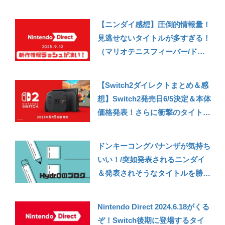
ダの伝説 知恵のかりものなど！
バラエティ豊かなタイトル発表で
【ニンダイ感想】圧倒的情報量！
面白かった【ニンテンドーダイレ
見逃せないタイトルが多すぎる！
クト2024.6.18発表まとめ】
（マリオテニスフィーバー/ドラ
クエ7Reimagined/FE万紫千紅な
ど）【ニンテンドーダイレクト
【Switch2ダイレクトまとめ＆感
2025.9.12発表まとめ】
想】Switch2発売日6/5決定＆本体
価格発表！さらに衝撃のタイトル
ラッシュも！任天堂の本気が凄ま
じい……！！【Nintendo Direct:
ドンキーコングバナンザが気持ち
Nintendo Switch 2 – 2025.4.2】
いい！/突如発表されるニンダイ
＆発表されそうなタイトルを勝手
に予想！【2025年7月の振り返
り】
Nintendo Direct 2024.6.18がくる
ぞ！Switch後期に登場するタイ