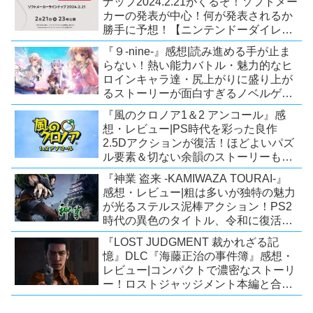
ナップ2024.2.21がくるぞ！ソフトメー
カーの発表が中心！何が発表されるか
勝手に予想！【ニンテンドーダイレク
ト予想】
『９-nine-』感想|読み進める手が止ま
らない！熱い能力バトル・魅力的なヒ
ロインキャラ達・尻上がりに盛り上が
るストーリーが面白すぎるノベルゲ
ー！【PC/Steam/Switch/PS4】
『風のクロノア1＆2 アンコール』感
想・レビュー|PS時代を彩った良作
2.5Dアクションが復活！ほどよいパズ
ル要素＆切ない余韻のストーリーも魅
力！【Switch/PS5/PS4/Xbox
『神業 盗来 -KAMIWAZA TOURAI-』
X|S/Xone/PC】
感想・レビュー|粗は多いが独特の魅力
が光るステルス泥棒アクション！PS2
時代の異色のタイトル、令和に復活！
【Switch/PS4/Steam】
『LOST JUDGMENT 裁かれざる記
憶』DLC『海藤正治の事件簿』感想・
レビュー|コンパクトで濃密なストーリ
ー！ロストジャッジメント本編と合わ
せておすすめの満足度の高いDLC！
【PS5/PS4/XSX|S/Xone/PC】