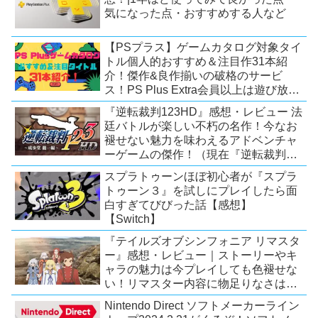
気になった点・おすすめする人など
【PSプラス】ゲームカタログ対象タイ
トル個人的おすすめ＆注目作31本紹
介！傑作&良作揃いの破格のサービ
ス！PS Plus Extra会員以上は遊び放
題！【2026年7月時点】【PS5/PS4】
『逆転裁判123HD』感想・レビュー 法
廷バトルが楽しい不朽の名作！今なお
褪せない魅力を味わえるアドベンチャ
ーゲームの傑作！（現在『逆転裁判
123 成歩堂セレクション』が配信中）
スプラトゥーンほぼ初心者が『スプラ
トゥーン３』を試しにプレイしたら面
白すぎてびびった話【感想】
【Switch】
『テイルズオブシンフォニア リマスタ
ー』感想・レビュー｜ストーリーやキ
ャラの魅力は今プレイしても色褪せな
い！リマスター内容に物足りなさはあ
るが、プレイする価値のあるシリーズ
Nintendo Direct ソフトメーカーライン
の人気作【Switch/PS4/Xone】