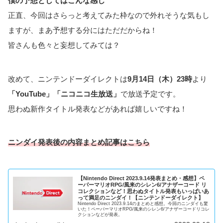
僕の予想としてはこんな感じ
正直、今回はさらっと考えてみた枠なので外れそうな気もし
ますが、まあ予想する分にはただだからね！
皆さんも色々と妄想してみては？
改めて、ニンテンドーダイレクトは
9月14日（木）23時
より
「YouTube」「ニコニコ生放送」
で放送予定です。
思わぬ新作タイトル発表などがあれば嬉しいですね！
ニンダイ発表後の内容まとめ記事はこちら
【Nintendo Direct 2023.9.14発表まとめ・感想】ペ
ーパーマリオRPG/風来のシレン6/アナザーコード リ
コレクションなど！思わぬタイトル発表もいっぱいあ
って満足のニンダイ！【ニンテンドーダイレクト】
Nintendo Direct 2023.9.14のまとめと感想。今回のニンダイも驚
いた！ペーパーマリオRPG/風来のシレン6/アナザーコードリコレ
クションなどが発表。