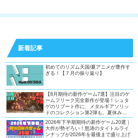
新着記事
初めてのリズム天国/夏アニメが豊作す
ぎる！【７月の振り返り】
【8月期待の新作ゲーム7選】注目のゲ
ームフリーク完全新作が登場！シュタ
ゲのリブート作に、メタルギアソリッ
ドのコレクション第2弾も。夏休みを
盛り上げるタイトル大集合！
2026年下半期期待の新作ゲーム20選｜
【Switch2/PS5/PC】
大作が勢ぞろい！怒涛のタイトルライ
ンナップが2026年を最後まで盛り上げ