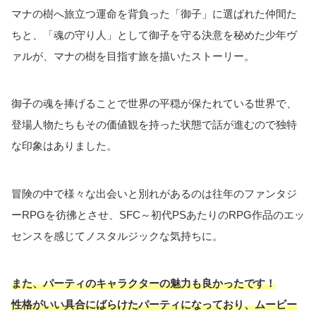
マナの樹へ旅立つ運命を背負った「御子」に選ばれた仲間た
ちと、「魂の守り人」として御子を守る決意を秘めた少年ヴ
ァルが、マナの樹を目指す旅を描いたストーリー。
御子の魂を捧げることで世界の平穏が保たれている世界で、
登場人物たちもその価値観を持った状態で話が進むので独特
な印象はありました。
冒険の中で様々な出会いと別れがあるのは往年のファンタジ
ーRPGを彷彿とさせ、SFC～初代PSあたりのRPG作品のエッ
センスを感じてノスタルジックな気持ちに。
また、パーティのキャラクターの魅力も良かったです！
性格がいい具合にばらけたパーティになっており、ムービー