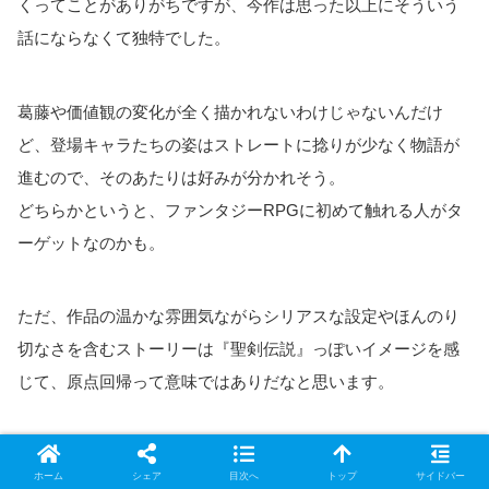
くってことがありがちですが、今作は思った以上にそういう
話にならなくて独特でした。
葛藤や価値観の変化が全く描かれないわけじゃないんだけ
ど、登場キャラたちの姿はストレートに捻りが少なく物語が
進むので、そのあたりは好みが分かれそう。
どちらかというと、ファンタジーRPGに初めて触れる人がタ
ーゲットなのかも。
ただ、作品の温かな雰囲気ながらシリアスな設定やほんのり
切なさを含むストーリーは『聖剣伝説』っぽいイメージを感
じて、原点回帰って意味ではありだなと思います。
中盤くらいまでムービーが度々差し込まれるのは
ホーム
シェア
目次へ
トップ
サイドバー
少々気になる