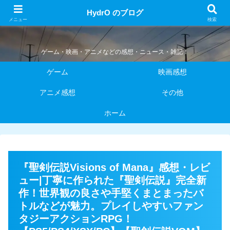
HydrO のブログ
HydrO のブログ
メニュー
検索
ゲーム・映画・アニメなどの感想・ニュース・雑記！
ゲーム
映画感想
アニメ感想
その他
ホーム
『聖剣伝説Visions of Mana』感想・レビ
ュー|丁寧に作られた『聖剣伝説』完全新
作！世界観の良さや手堅くまとまったバ
トルなどが魅力。プレイしやすいファン
タジーアクションRPG！