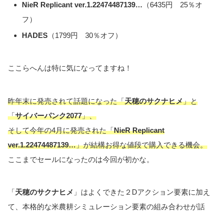
NieR Replicant ver.1.22474487139…
（6435円 25％オ
フ）
HADES
（1799円 30％オフ）
ここらへんは特に気になってますね！
昨年末に発売されて話題になった「
天穂のサクナヒメ
」と
「
サイバーパンク2077
」、
そして今年の4月に発売された「
NieR Replicant
ver.1.22474487139…
」が結構お得な値段で購入できる機会。
ここまでセールになったのは今回が初かな。
「
天穂のサクナヒメ
」はよくできた２Dアクション要素に加え
て、本格的な米農耕シミュレーション要素の組み合わせが話