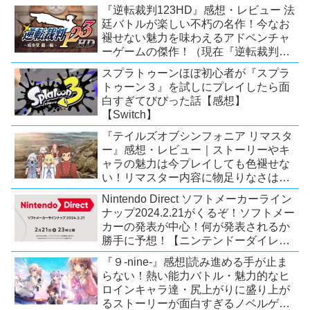
題！【2026年7月時点】【PS5/PS4】
『逆転裁判123HD』感想・レビュー 法
廷バトルが楽しい不朽の名作！今なお
褪せない魅力を味わえるアドベンチャ
ーゲームの傑作！（現在『逆転裁判
123 成歩堂セレクション』が配信中）
スプラトゥーンほぼ初心者が『スプラ
トゥーン３』を試しにプレイしたら面
白すぎてびびった話【感想】
【Switch】
『テイルズオブシンフォニア リマスタ
ー』感想・レビュー｜ストーリーやキ
ャラの魅力は今プレイしても色褪せな
い！リマスター内容に物足りなさはあ
るが、プレイする価値のあるシリーズ
Nintendo Direct ソフトメーカーライン
の人気作【Switch/PS4/Xone】
ナップ2024.2.21がくるぞ！ソフトメー
カーの発表が中心！何が発表されるか
勝手に予想！【ニンテンドーダイレク
ト予想】
『９-nine-』感想|読み進める手が止ま
らない！熱い能力バトル・魅力的なヒ
ロインキャラ達・尻上がりに盛り上が
るストーリーが面白すぎるノベルゲ