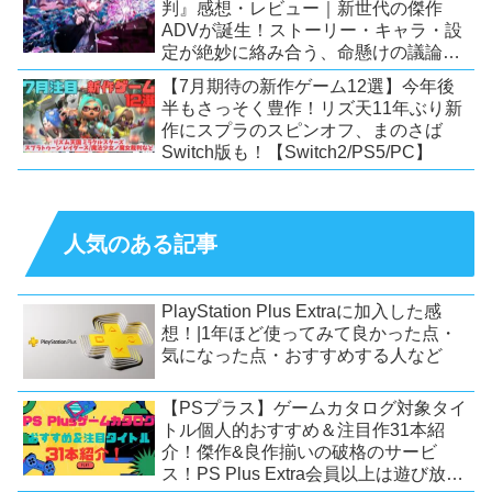
判』感想・レビュー｜新世代の傑作
ADVが誕生！ストーリー・キャラ・設
定が絶妙に絡み合う、命懸けの議論ミ
ステリー【PC/Switch】
【7月期待の新作ゲーム12選】今年後
半もさっそく豊作！リズ天11年ぶり新
作にスプラのスピンオフ、まのさば
Switch版も！【Switch2/PS5/PC】
人気のある記事
PlayStation Plus Extraに加入した感
想！|1年ほど使ってみて良かった点・
気になった点・おすすめする人など
【PSプラス】ゲームカタログ対象タイ
トル個人的おすすめ＆注目作31本紹
介！傑作&良作揃いの破格のサービ
ス！PS Plus Extra会員以上は遊び放