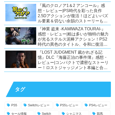
ー！【PC/Steam/Switch/PS4】
『風のクロノア1＆2 アンコール』感
想・レビュー|PS時代を彩った良作
2.5Dアクションが復活！ほどよいパズ
ル要素＆切ない余韻のストーリーも魅
力！【Switch/PS5/PS4/Xbox
『神業 盗来 -KAMIWAZA TOURAI-』
X|S/Xone/PC】
感想・レビュー|粗は多いが独特の魅力
が光るステルス泥棒アクション！PS2
時代の異色のタイトル、令和に復活！
【Switch/PS4/Steam】
『LOST JUDGMENT 裁かれざる記
憶』DLC『海藤正治の事件簿』感想・
レビュー|コンパクトで濃密なストーリ
ー！ロストジャッジメント本編と合わ
せておすすめの満足度の高いDLC！
【PS5/PS4/XSX|S/Xone/PC】
タグ
PS5
Switchレビュー
PS5レビュー
PS4レビュー
セール情報
Switch
シャニマス
競馬