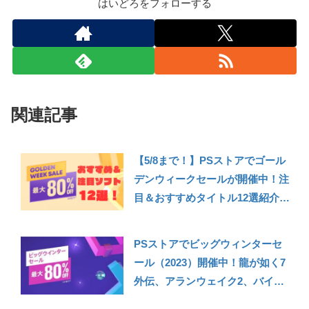
はいどろをフォローする
関連記事
【5/8まで！】PSストアでゴール
デンウィークセールが開催中！注
目＆おすすめタイトル12選紹介！
（龍が如く8/ペルソナ3リロー
ド/FF16など）【PS Store GWセ
PSストアでビッグウィンターセ
ール2024】【PS5/PS4】
ール（2023）開催中！龍が如く7
外伝、アランウェイク2、バイオ
RE4など個人的に注目＆おすすめ