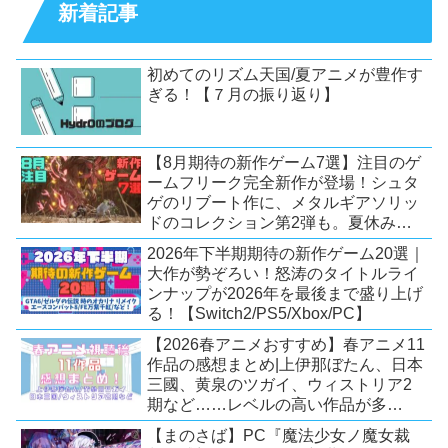
新着記事
初めてのリズム天国/夏アニメが豊作す
ぎる！【７月の振り返り】
【8月期待の新作ゲーム7選】注目のゲ
ームフリーク完全新作が登場！シュタ
ゲのリブート作に、メタルギアソリッ
ドのコレクション第2弾も。夏休みを
盛り上げるタイトル大集合！
2026年下半期期待の新作ゲーム20選｜
【Switch2/PS5/PC】
大作が勢ぞろい！怒涛のタイトルライ
ンナップが2026年を最後まで盛り上げ
る！【Switch2/PS5/Xbox/PC】
【2026春アニメおすすめ】春アニメ11
作品の感想まとめ|上伊那ぼたん、日本
三國、黄泉のツガイ、ウィストリア2
期など……レベルの高い作品が多
い！？
【まのさば】PC『魔法少女ノ魔女裁