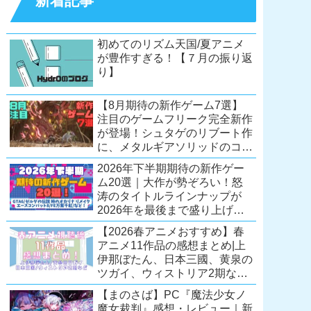
新着記事
初めてのリズム天国/夏アニメ
が豊作すぎる！【７月の振り返
り】
【8月期待の新作ゲーム7選】
注目のゲームフリーク完全新作
が登場！シュタゲのリブート作
に、メタルギアソリッドのコレ
クション第2弾も。夏休みを盛
2026年下半期期待の新作ゲー
り上げるタイトル大集合！
ム20選｜大作が勢ぞろい！怒
【Switch2/PS5/PC】
涛のタイトルラインナップが
2026年を最後まで盛り上げ
る！【Switch2/PS5/Xbox/PC】
【2026春アニメおすすめ】春
アニメ11作品の感想まとめ|上
伊那ぼたん、日本三國、黄泉の
ツガイ、ウィストリア2期な
ど……レベルの高い作品が多
【まのさば】PC『魔法少女ノ
い！？
魔女裁判』感想・レビュー｜新