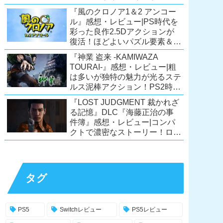
ーリーが面白すぎるノベルゲ
『風のクロノア1＆2 アンコー
ー！【PC/Steam/Switch/PS4】
ル』感想・レビュー|PS時代を
彩った良作2.5Dアクションが
復活！ほどよいパズル要素＆切
ない余韻のストーリーも魅力！
『神業 盗来 -KAMIWAZA
【Switch/PS5/PS4/Xbox
TOURAI-』感想・レビュー|粗
X|S/Xone/PC】
は多いが独特の魅力が光るステ
ルス泥棒アクション！PS2時代
の異色のタイトル、令和に復
『LOST JUDGMENT 裁かれざ
活！【Switch/PS4/Steam】
る記憶』DLC『海藤正治の事
件簿』感想・レビュー|コンパ
クトで濃密なストーリー！ロス
トジャッジメント本編と合わせ
ておすすめの満足度の高い
DLC！
【PS5/PS4/XSX|S/Xone/PC】
タグ
PS5
Switchレビュー
PS5レビュー