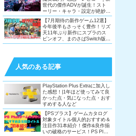
世代の傑作ADVが誕生！スト
ーリー・キャラ・設定が絶妙に
絡み合う、命懸けの議論ミステ
【7月期待の新作ゲーム12選】
リー【PC/Switch】
今年後半もさっそく豊作！リズ
天11年ぶり新作にスプラのス
ピンオフ、まのさばSwitch版
も！【Switch2/PS5/PC】
人気のある記事
PlayStation Plus Extraに加入し
た感想！|1年ほど使ってみて良
かった点・気になった点・おす
すめする人など
【PSプラス】ゲームカタログ
対象タイトル個人的おすすめ＆
注目作31本紹介！傑作&良作揃
いの破格のサービス！PS Plus