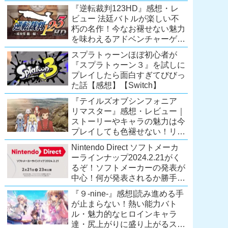
Extra会員以上は遊び放題！
『逆転裁判123HD』感想・レ
【2026年7月時点】
ビュー 法廷バトルが楽しい不
【PS5/PS4】
朽の名作！今なお褪せない魅力
を味わえるアドベンチャーゲー
ムの傑作！（現在『逆転裁判
スプラトゥーンほぼ初心者が
123 成歩堂セレクション』が配
『スプラトゥーン３』を試しに
信中）
プレイしたら面白すぎてびびっ
た話【感想】【Switch】
『テイルズオブシンフォニア
リマスター』感想・レビュー｜
ストーリーやキャラの魅力は今
プレイしても色褪せない！リマ
スター内容に物足りなさはある
Nintendo Direct ソフトメーカ
が、プレイする価値のあるシリ
ーラインナップ2024.2.21がく
ーズの人気作
るぞ！ソフトメーカーの発表が
【Switch/PS4/Xone】
中心！何が発表されるか勝手に
予想！【ニンテンドーダイレク
『９-nine-』感想|読み進める手
ト予想】
が止まらない！熱い能力バト
ル・魅力的なヒロインキャラ
達・尻上がりに盛り上がるスト