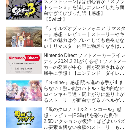
スプラトゥーンほぼ初心者が『スプラ
トゥーン３』を試しにプレイしたら面
白すぎてびびった話【感想】
【Switch】
『テイルズオブシンフォニア リマスタ
ー』感想・レビュー｜ストーリーやキ
ャラの魅力は今プレイしても色褪せな
い！リマスター内容に物足りなさはあ
るが、プレイする価値のあるシリーズ
Nintendo Direct ソフトメーカーライン
の人気作【Switch/PS4/Xone】
ナップ2024.2.21がくるぞ！ソフトメー
カーの発表が中心！何が発表されるか
勝手に予想！【ニンテンドーダイレク
ト予想】
『９-nine-』感想|読み進める手が止ま
らない！熱い能力バトル・魅力的なヒ
ロインキャラ達・尻上がりに盛り上が
るストーリーが面白すぎるノベルゲ
ー！【PC/Steam/Switch/PS4】
『風のクロノア1＆2 アンコール』感
想・レビュー|PS時代を彩った良作
2.5Dアクションが復活！ほどよいパズ
ル要素＆切ない余韻のストーリーも魅