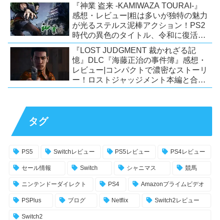
力！【Switch/PS5/PS4/Xbox
『神業 盗来 -KAMIWAZA TOURAI-』
X|S/Xone/PC】
感想・レビュー|粗は多いが独特の魅力
が光るステルス泥棒アクション！PS2
時代の異色のタイトル、令和に復活！
【Switch/PS4/Steam】
『LOST JUDGMENT 裁かれざる記
憶』DLC『海藤正治の事件簿』感想・
レビュー|コンパクトで濃密なストーリ
ー！ロストジャッジメント本編と合わ
せておすすめの満足度の高いDLC！
【PS5/PS4/XSX|S/Xone/PC】
タグ
PS5
Switchレビュー
PS5レビュー
PS4レビュー
セール情報
Switch
シャニマス
競馬
ニンテンドーダイレクト
PS4
Amazonプライムビデオ
PSPlus
ブログ
Netflix
Switch2レビュー
Switch2