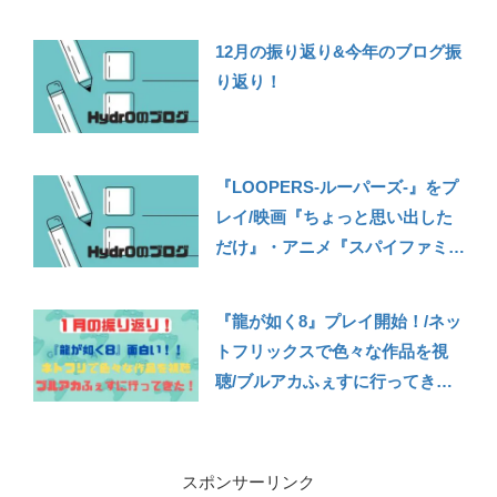
り】
12月の振り返り&今年のブログ振
り返り！
『LOOPERS-ルーパーズ-』をプ
レイ/映画『ちょっと思い出した
だけ』・アニメ『スパイファミリ
ー』とか見た/宝塚記念を見に競
馬場に初めて行ってきた【2022年
『龍が如く8』プレイ開始！/ネッ
6月の振り返り】
トフリックスで色々な作品を視
聴/ブルアカふぇすに行ってき
た！【2024年1月の振り返り】
スポンサーリンク