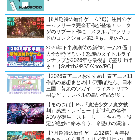
【8月期待の新作ゲーム7選】注目のゲ
ームフリーク完全新作が登場！シュタ
ゲのリブート作に、メタルギアソリッ
ドのコレクション第2弾も。夏休みを
盛り上げるタイトル大集合！
2026年下半期期待の新作ゲーム20選｜
【Switch2/PS5/PC】
大作が勢ぞろい！怒涛のタイトルライ
ンナップが2026年を最後まで盛り上げ
る！【Switch2/PS5/Xbox/PC】
【2026春アニメおすすめ】春アニメ11
作品の感想まとめ|上伊那ぼたん、日本
三國、黄泉のツガイ、ウィストリア2
期など……レベルの高い作品が多
い！？
【まのさば】PC『魔法少女ノ魔女裁
判』感想・レビュー｜新世代の傑作
ADVが誕生！ストーリー・キャラ・設
定が絶妙に絡み合う、命懸けの議論ミ
ステリー【PC/Switch】
【7月期待の新作ゲーム12選】今年後
半もさっそく豊作！リズ天11年ぶり新