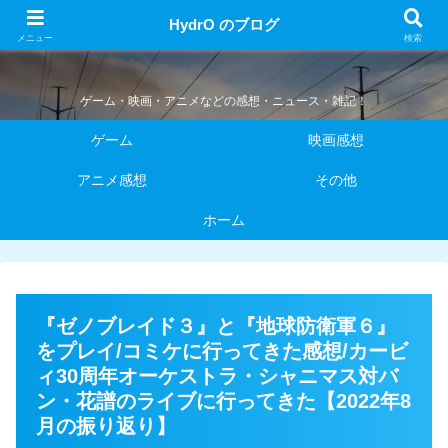
HydrO のブログ
HydrO のブログ
メニュー
検索
ゲーム・映画・アニメなどの感想・ニュース・雑記！
ゲーム
映画感想
アニメ感想
その他
ホーム
『ゼノブレイド３』と『地球防衛軍６』
をプレイ/コミケに行ってきた感想/カービ
ィ30周年オーケストラ・シャニマス対バ
ン・花譜のライブに行ってきた【2022年8
月の振り返り】