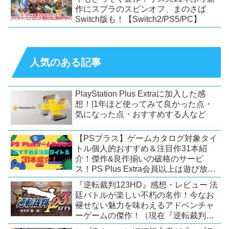
作にスプラのスピンオフ、まのさば
Switch版も！【Switch2/PS5/PC】
人気のある記事
PlayStation Plus Extraに加入した感
想！|1年ほど使ってみて良かった点・
気になった点・おすすめする人など
【PSプラス】ゲームカタログ対象タイ
トル個人的おすすめ＆注目作31本紹
介！傑作&良作揃いの破格のサービ
ス！PS Plus Extra会員以上は遊び放
題！【2026年7月時点】【PS5/PS4】
『逆転裁判123HD』感想・レビュー 法
廷バトルが楽しい不朽の名作！今なお
褪せない魅力を味わえるアドベンチャ
ーゲームの傑作！（現在『逆転裁判
123 成歩堂セレクション』が配信中）