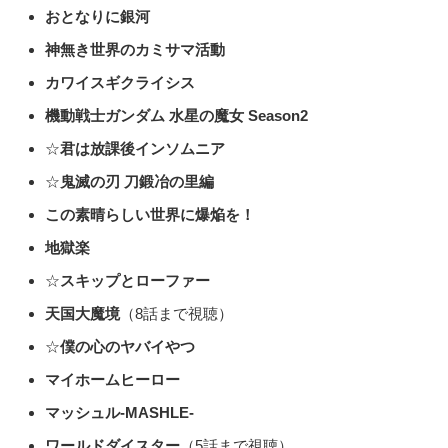
おとなりに銀河
神無き世界のカミサマ活動
カワイスギクライシス
機動戦士ガンダム 水星の魔女 Season2
☆
君は放課後インソムニア
☆
鬼滅の刃 刀鍛冶の里編
この素晴らしい世界に爆焔を！
地獄楽
☆
スキップとローファー
天国大魔境
（8話まで視聴）
☆
僕の心のヤバイやつ
マイホームヒーロー
マッシュル-MASHLE-
ワールドダイスター
（5話まで視聴）