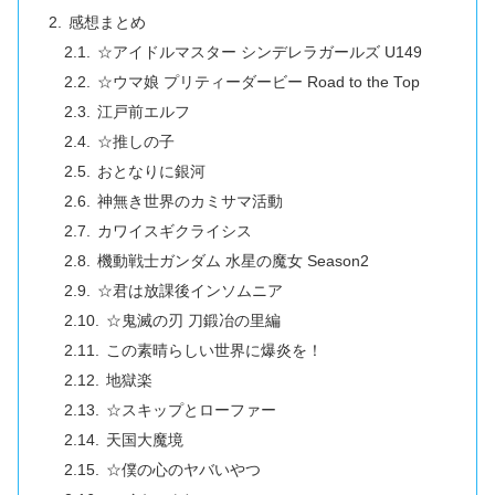
感想まとめ
☆アイドルマスター シンデレラガールズ U149
☆ウマ娘 プリティーダービー Road to the Top
江戸前エルフ
☆推しの子
おとなりに銀河
神無き世界のカミサマ活動
カワイスギクライシス
機動戦士ガンダム 水星の魔女 Season2
☆君は放課後インソムニア
☆鬼滅の刃 刀鍛冶の里編
この素晴らしい世界に爆炎を！
地獄楽
☆スキップとローファー
天国大魔境
☆僕の心のヤバいやつ