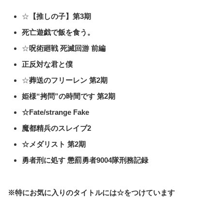
☆
【推しの子】第3期
死亡遊戯で飯を食う。
☆
呪術廻戦 死滅回游 前編
正反対な君と僕
☆
葬送のフリーレン 第2期
姫様“拷問”の時間です 第2期
☆Fate/strange Fake
魔都精兵のスレイブ2
☆メダリスト 第2期
勇者刑に処す 懲罰勇者9004隊刑務記録
※特にお気に入りのタイトルには☆をつけています