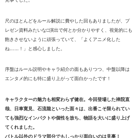
尺のほとんどをルール解説に費やした回もありましたが、プ
レゼン資料みたいな□演出で何とか分かりやすく、視覚的にも
飽きさせないように頑張っていて、「よくアニメ化した
ね……！」と感心しました。
序盤はルール説明やキャラ紹介の面もありつつ、中盤以降は
エンタメ的にも特に盛り上がって面白かったです！
キャラクターの魅力も相変わらず健在。今回登場した禅院直
哉、日車寛見、石流龍といった面々は、出番こそ限られてい
ても強烈なインパクトや個性を放ち、物語を大いに盛り上げ
てくれました。
バトル以外のドラマ部分でもしっかり面白いのは見事！