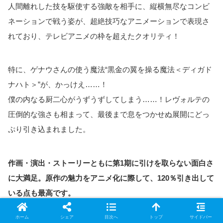
人間離れした技を駆使する強敵を相手に、縦横無尽なコンビ
ネーションで戦う姿が、超絶技巧なアニメーションで表現さ
れており、テレビアニメの枠を超えたクオリティ！
特に、ゲナウさんの使う魔法“黒金の翼を操る魔法＜ディガド
ナハト＞”が、かっけえ……！
僕の内なる厨二心がうずうずしてしまう……！レヴォルテの
圧倒的な強さも相まって、最後まで息をつかせぬ展開にどっ
ぷり引き込まれました。
作画・演出・ストーリーともに第1期に引けを取らない面白さ
に大満足。原作の魅力をアニメ化に際して、120％引き出して
いる点も最高です。
ホーム
シェア
目次へ
トップ
サイドバー