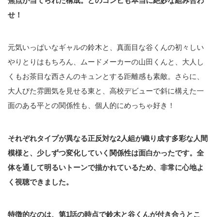
焦点が当てられた構成。どのコンビも本当に絶妙な組み合わ
せ！
元気いっぱいなギャルの鈴木と、真面目な谷くんの初々しい
やりとりはもちろん、ムードメーカーの山田くんと、大人し
くもお茶目な西さんのキュンとする距離感も素敵。さらに、
大人びた雰囲気を見せる東と、高校デビューで斜に構えた一
面のある平との関係性も、個人的にめっちゃ好き！
それぞれタイプが異なる正反対な2人組が織り成す多彩な人間
模様と、少しずつ変化していく関係性は面白かったです。全
体を通して明るいトーンで描かれているため、非常に心地よ
く視聴できました。
特徴的なのは、第1話の時点で鈴木と谷くんが付き合うとこ