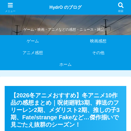
HydrO のブログ
HydrO のブログ
メニュー
検索
ゲーム・映画・アニメなどの感想・ニュース・雑記！
ゲーム
映画感想
アニメ感想
その他
ホーム
【2026冬アニメおすすめ】冬アニメ10作
品の感想まとめ｜呪術廻戦3期、葬送のフ
リーレン2期、メダリスト2期、推しの子3
期、Fate/strange Fakeなど…傑作揃いで
見ごたえ抜群のシーズン！