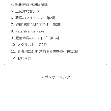
呪術廻戦 死滅回游編
正反対な君と僕
葬送のフリーレン 第2期
姫様“拷問”の時間です 第2期
Fate/strange Fake
魔都精兵のスレイブ 第2期
メダリスト 第2期
勇者刑に処す 懲罰勇者9004隊刑務記録
おわりに
スポンサーリンク