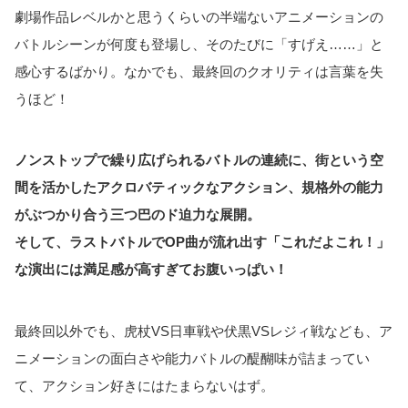
劇場作品レベルかと思うくらいの半端ないアニメーションの
バトルシーンが何度も登場し、そのたびに「すげえ……」と
感心するばかり。なかでも、最終回のクオリティは言葉を失
うほど！
ノンストップで繰り広げられるバトルの連続に、街という空
間を活かしたアクロバティックなアクション、規格外の能力
がぶつかり合う三つ巴のド迫力な展開。
そして、ラストバトルでOP曲が流れ出す「これだよこれ！」
な演出には満足感が高すぎてお腹いっぱい！
最終回以外でも、虎杖VS日車戦や伏黒VSレジィ戦なども、ア
ニメーションの面白さや能力バトルの醍醐味が詰まってい
て、アクション好きにはたまらないはず。