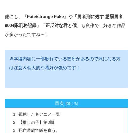
他にも、『
Fate/strange Fake
』や
『勇者刑に処す 懲罰勇者
9004隊刑務記録』
『
正反対な君と僕
』も良作で、好きな作品
が多かったですね～！
※本編内容に一部触れている箇所があるので気になる方
は注意＆個人的な嗜好が強めです！
目次
視聴した冬アニメ一覧
【推しの子】第3期
死亡遊戯で飯を食う。