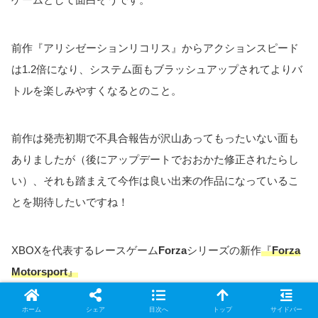
前作『アリシゼーションリコリス』からアクションスピード
は1.2倍になり、システム面もブラッシュアップされてよりバ
トルを楽しみやすくなるとのこと。
前作は発売初期で不具合報告が沢山あってもったいない面も
ありましたが（後にアップデートでおおかた修正されたらし
い）、それも踏まえて今作は良い出来の作品になっているこ
とを期待したいですね！
XBOXを代表するレースゲーム
Forza
シリーズの新作
『
Forza
Motorsport
』
スピンオフである『ホライゾン』シリーズを除くと『
Forza
ホーム
シェア
目次へ
トップ
サイドバー
Motorsport7
』から約6年ぶりとのこと。