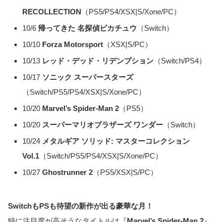
RECOLLECTION
（PS5/PS4/XSX|S/Xone/PC）
10/6
帰ってきた 名探偵ピカチュウ
（Switch）
10/10
Forza Motorsport
（XSX|S/PC）
10/13
レッド・デッド・リデンプション
（Switch/PS4）
10/17
ソニック スーパースターズ
（Switch/PS5/PS4/XSX|S/Xone/PC）
10/20
Marvel’s Spider-Man 2
（PS5）
10/20
スーパーマリオブラザーズ ワンダー
（Switch）
10/24
メタルギア ソリッド: マスターコレクション
Vol.1
（Switch/PS5/PS4/XSX|S/Xone/PC）
10/27
Ghostrunner 2
（PS5/XSX|S/PC）
SwitchもPSも待望の新作が出る豪華な月！
特に注目度が高そうなタイトルは『
Marvel’s Spider-Man 2
』