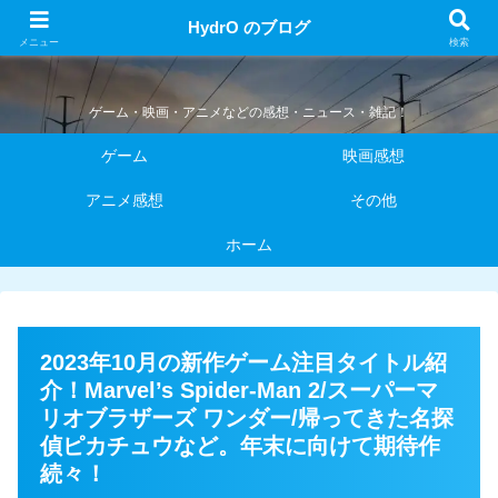
HydrO のブログ
HydrO のブログ
メニュー
検索
ゲーム・映画・アニメなどの感想・ニュース・雑記！
ゲーム
映画感想
アニメ感想
その他
ホーム
2023年10月の新作ゲーム注目タイトル紹
介！Marvel’s Spider-Man 2/スーパーマ
リオブラザーズ ワンダー/帰ってきた名探
偵ピカチュウなど。年末に向けて期待作
続々！