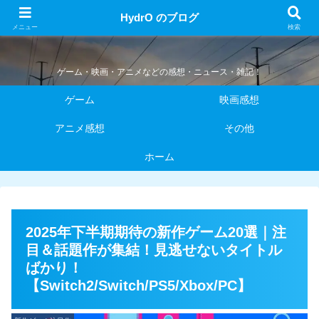
HydrO のブログ
HydrO のブログ
メニュー
検索
ゲーム・映画・アニメなどの感想・ニュース・雑記！
ゲーム
映画感想
アニメ感想
その他
ホーム
2025年下半期期待の新作ゲーム20選｜注
目＆話題作が集結！見逃せないタイトル
ばかり！
【Switch2/Switch/PS5/Xbox/PC】