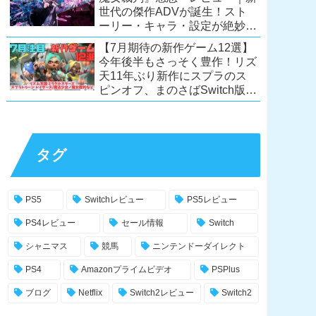
世代の傑作ADVが誕生！スト
ーリー・キャラ・設定が絶妙に
絡み合う、命懸けの議論ミステ
【7月期待の新作ゲーム12選】
リー【PC/Switch】
今年後半もさっそく豊作！リズ
天11年ぶり新作にスプラのス
ピンオフ、まのさばSwitch版
も！【Switch2/PS5/PC】
タグ
PS5
Switchレビュー
PS5レビュー
PS4レビュー
セール情報
Switch
シャニマス
競馬
ニンテンドーダイレクト
PS4
Amazonプライムビデオ
PSPlus
ブログ
Netflix
Switch2レビュー
Switch2