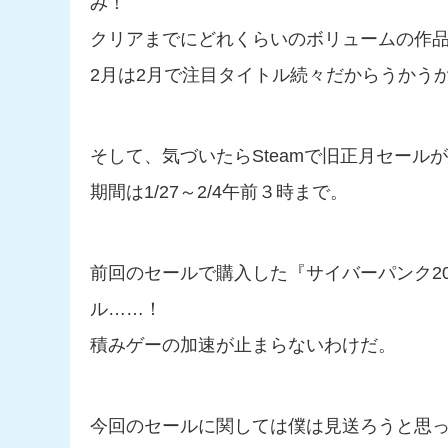
み！
クリアまでにどれくらいのボリュームの作
2月は2月で注目タイトル続々だからうかう
そして、気づいたらSteamで旧正月セール
期間は1/27～2/4午前３時まで。
前回のセールで購入した『サイバーパンク2
ル……！
積みゲーの加速が止まらないわけだ。
今回のセールに関しては僕は見送ろうと思