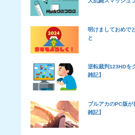
大乱闘スマッシュブ
明けましておめでと
と
逆転裁判123HDを
雑記】
ブルアカのPC版が
雑記】