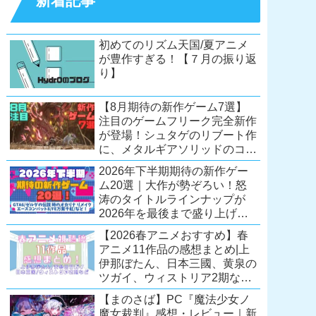
新着記事
初めてのリズム天国/夏アニメ
が豊作すぎる！【７月の振り返
り】
【8月期待の新作ゲーム7選】
注目のゲームフリーク完全新作
が登場！シュタゲのリブート作
に、メタルギアソリッドのコレ
クション第2弾も。夏休みを盛
2026年下半期期待の新作ゲー
り上げるタイトル大集合！
ム20選｜大作が勢ぞろい！怒
【Switch2/PS5/PC】
涛のタイトルラインナップが
2026年を最後まで盛り上げ
る！【Switch2/PS5/Xbox/PC】
【2026春アニメおすすめ】春
アニメ11作品の感想まとめ|上
伊那ぼたん、日本三國、黄泉の
ツガイ、ウィストリア2期な
ど……レベルの高い作品が多
【まのさば】PC『魔法少女ノ
い！？
魔女裁判』感想・レビュー｜新