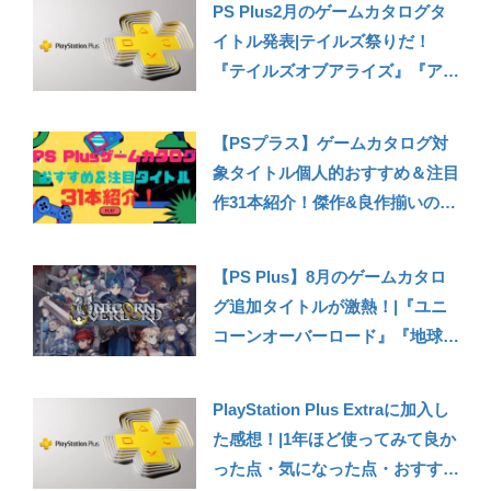
PS Plus2月のゲームカタログタ
イトル発表|テイルズ祭りだ！
『テイルズオブアライズ』『アウ
ター・ワールド』『アサシンクリ
ード ヴァルハラ』など【ゲーム
【PSプラス】ゲームカタログ対
カタログ2024年2月タイトル紹
象タイトル個人的おすすめ＆注目
介】
作31本紹介！傑作&良作揃いの破
格のサービス！PS Plus Extra会
員以上は遊び放題！【2026年7月
【PS Plus】8月のゲームカタロ
時点】【PS5/PS4】
グ追加タイトルが激熱！|『ユニ
コーンオーバーロード』『地球防
衛軍6』『ライザのアトリエ3』な
ど【2025年8月ゲームカタログタ
PlayStation Plus Extraに加入し
イトル紹介】
た感想！|1年ほど使ってみて良か
った点・気になった点・おすすめ