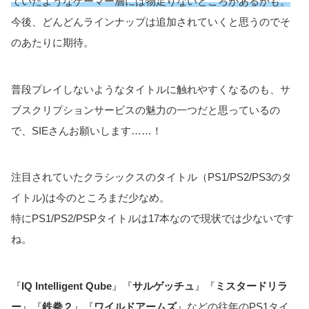
ていた
ようなゲーマー層には物足りないところがあるかも。
今後、どんどんラインナップは追加されていくと思うのでそ
のあたりに期待。
普段プレイしないようなタイトルに触れやすくなるのも、サ
ブスクリプションサービスの魅力の一つだと思っているの
で、SIEさんお願いします……！
注目されていたクラシックスのタイトル（PS1/PS2/PS3のタ
イトル)は今のところまだ少なめ。
特にPS1/PS2/PSPタイトルは17本なので現状では少ないです
ね。
『
IQ Intelligent Qube
』『
サルゲッチュ
』『
ミスタードリラ
ー
』『
鉄拳２
』『
ワイルドアームズ
』などの往年のPS1タイ