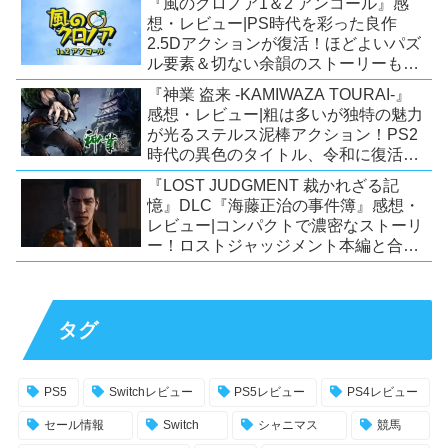
『風のクロノア1＆2 アンコール』感
想・レビュー|PS時代を彩った良作
2.5Dアクションが復活！ほどよいパズ
ル要素＆切ない余韻のストーリーも魅
力！【Switch/PS5/PS4/Xbox
『神業 盗来 -KAMIWAZA TOURAI-』
X|S/Xone/PC】
感想・レビュー|粗は多いが独特の魅力
が光るステルス泥棒アクション！PS2
時代の異色のタイトル、令和に復活！
【Switch/PS4/Steam】
『LOST JUDGMENT 裁かれざる記
憶』DLC『海藤正治の事件簿』感想・
レビュー|コンパクトで濃密なストーリ
ー！ロストジャッジメント本編と合わ
せておすすめの満足度の高いDLC！
【PS5/PS4/XSX|S/Xone/PC】
タグ
PS5
Switchレビュー
PS5レビュー
PS4レビュー
セール情報
Switch
シャニマス
競馬