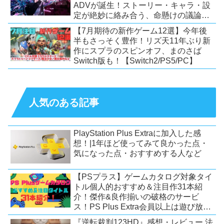
ADVが誕生！ストーリー・キャラ・設
定が絶妙に絡み合う、命懸けの議論ミ
ステリー【PC/Switch】
【7月期待の新作ゲーム12選】今年後
半もさっそく豊作！リズ天11年ぶり新
作にスプラのスピンオフ、まのさば
Switch版も！【Switch2/PS5/PC】
人気のある記事
PlayStation Plus Extraに加入した感
想！|1年ほど使ってみて良かった点・
気になった点・おすすめする人など
【PSプラス】ゲームカタログ対象タイ
トル個人的おすすめ＆注目作31本紹
介！傑作&良作揃いの破格のサービ
ス！PS Plus Extra会員以上は遊び放
題！【2026年7月時点】【PS5/PS4】
『逆転裁判123HD』感想・レビュー 法