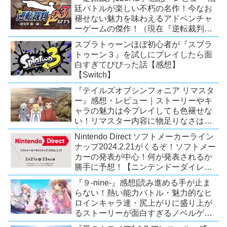
廷バトルが楽しい不朽の名作！今なお
褪せない魅力を味わえるアドベンチャ
ーゲームの傑作！（現在『逆転裁判
123 成歩堂セレクション』が配信中）
スプラトゥーンほぼ初心者が『スプラ
トゥーン３』を試しにプレイしたら面
白すぎてびびった話【感想】
【Switch】
『テイルズオブシンフォニア リマスタ
ー』感想・レビュー｜ストーリーやキ
ャラの魅力は今プレイしても色褪せな
い！リマスター内容に物足りなさはあ
るが、プレイする価値のあるシリーズ
Nintendo Direct ソフトメーカーライン
の人気作【Switch/PS4/Xone】
ナップ2024.2.21がくるぞ！ソフトメー
カーの発表が中心！何が発表されるか
勝手に予想！【ニンテンドーダイレク
ト予想】
『９-nine-』感想|読み進める手が止ま
らない！熱い能力バトル・魅力的なヒ
ロインキャラ達・尻上がりに盛り上が
るストーリーが面白すぎるノベルゲ
ー！【PC/Steam/Switch/PS4】