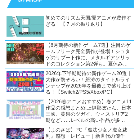
初めてのリズム天国/夏アニメが豊作す
ぎる！【７月の振り返り】
【8月期待の新作ゲーム7選】注目のゲ
ームフリーク完全新作が登場！シュタ
ゲのリブート作に、メタルギアソリッ
ドのコレクション第2弾も。夏休みを
盛り上げるタイトル大集合！
2026年下半期期待の新作ゲーム20選｜
【Switch2/PS5/PC】
大作が勢ぞろい！怒涛のタイトルライ
ンナップが2026年を最後まで盛り上げ
る！【Switch2/PS5/Xbox/PC】
【2026春アニメおすすめ】春アニメ11
作品の感想まとめ|上伊那ぼたん、日本
三國、黄泉のツガイ、ウィストリア2
期など……レベルの高い作品が多
い！？
【まのさば】PC『魔法少女ノ魔女裁
判』感想・レビュー｜新世代の傑作