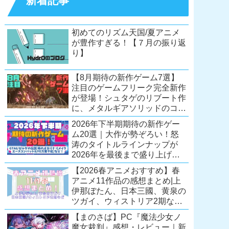
新着記事
初めてのリズム天国/夏アニメ
が豊作すぎる！【７月の振り返
り】
【8月期待の新作ゲーム7選】
注目のゲームフリーク完全新作
が登場！シュタゲのリブート作
に、メタルギアソリッドのコレ
クション第2弾も。夏休みを盛
2026年下半期期待の新作ゲー
り上げるタイトル大集合！
ム20選｜大作が勢ぞろい！怒
【Switch2/PS5/PC】
涛のタイトルラインナップが
2026年を最後まで盛り上げ
る！【Switch2/PS5/Xbox/PC】
【2026春アニメおすすめ】春
アニメ11作品の感想まとめ|上
伊那ぼたん、日本三國、黄泉の
ツガイ、ウィストリア2期な
ど……レベルの高い作品が多
【まのさば】PC『魔法少女ノ
い！？
魔女裁判』感想・レビュー｜新