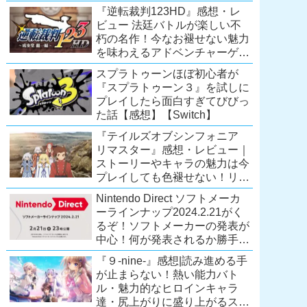
Extra会員以上は遊び放題！
『逆転裁判123HD』感想・レ
【2026年7月時点】
ビュー 法廷バトルが楽しい不
【PS5/PS4】
朽の名作！今なお褪せない魅力
を味わえるアドベンチャーゲー
ムの傑作！（現在『逆転裁判
スプラトゥーンほぼ初心者が
123 成歩堂セレクション』が配
『スプラトゥーン３』を試しに
信中）
プレイしたら面白すぎてびびっ
た話【感想】【Switch】
『テイルズオブシンフォニア
リマスター』感想・レビュー｜
ストーリーやキャラの魅力は今
プレイしても色褪せない！リマ
スター内容に物足りなさはある
Nintendo Direct ソフトメーカ
が、プレイする価値のあるシリ
ーラインナップ2024.2.21がく
ーズの人気作
るぞ！ソフトメーカーの発表が
【Switch/PS4/Xone】
中心！何が発表されるか勝手に
予想！【ニンテンドーダイレク
『９-nine-』感想|読み進める手
ト予想】
が止まらない！熱い能力バト
ル・魅力的なヒロインキャラ
達・尻上がりに盛り上がるスト