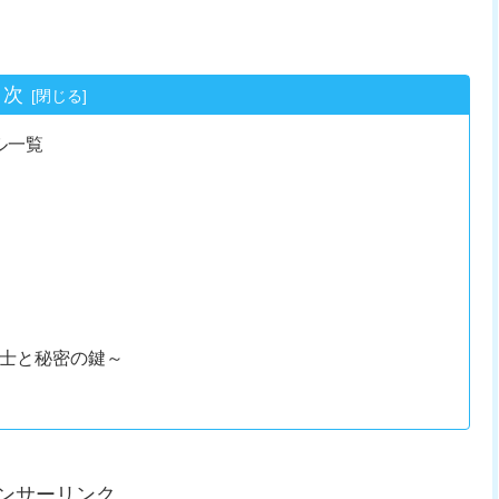
目次
ル一覧
術士と秘密の鍵～
ンサーリンク