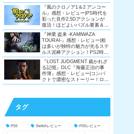
ーリーが面白すぎるノベルゲ
『風のクロノア1＆2 アンコー
ー！【PC/Steam/Switch/PS4】
ル』感想・レビュー|PS時代を
彩った良作2.5Dアクションが
復活！ほどよいパズル要素＆切
ない余韻のストーリーも魅力！
『神業 盗来 -KAMIWAZA
【Switch/PS5/PS4/Xbox
TOURAI-』感想・レビュー|粗
X|S/Xone/PC】
は多いが独特の魅力が光るステ
ルス泥棒アクション！PS2時代
の異色のタイトル、令和に復
『LOST JUDGMENT 裁かれざ
活！【Switch/PS4/Steam】
る記憶』DLC『海藤正治の事
件簿』感想・レビュー|コンパ
クトで濃密なストーリー！ロス
トジャッジメント本編と合わせ
ておすすめの満足度の高い
DLC！
【PS5/PS4/XSX|S/Xone/PC】
タグ
PS5
Switchレビュー
PS5レビュー