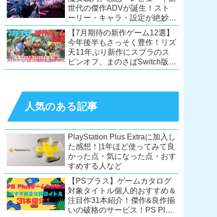
世代の傑作ADVが誕生！スト
ーリー・キャラ・設定が絶妙に
絡み合う、命懸けの議論ミステ
【7月期待の新作ゲーム12選】
リー【PC/Switch】
今年後半もさっそく豊作！リズ
天11年ぶり新作にスプラのス
ピンオフ、まのさばSwitch版
も！【Switch2/PS5/PC】
人気のある記事
PlayStation Plus Extraに加入し
た感想！|1年ほど使ってみて良
かった点・気になった点・おす
すめする人など
【PSプラス】ゲームカタログ
対象タイトル個人的おすすめ＆
注目作31本紹介！傑作&良作揃
いの破格のサービス！PS Plus