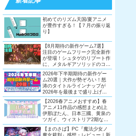
新着記事
初めてのリズム天国/夏アニメ
が豊作すぎる！【７月の振り返
り】
【8月期待の新作ゲーム7選】
注目のゲームフリーク完全新作
が登場！シュタゲのリブート作
に、メタルギアソリッドのコレ
クション第2弾も。夏休みを盛
2026年下半期期待の新作ゲー
り上げるタイトル大集合！
ム20選｜大作が勢ぞろい！怒
【Switch2/PS5/PC】
涛のタイトルラインナップが
2026年を最後まで盛り上げ
る！【Switch2/PS5/Xbox/PC】
【2026春アニメおすすめ】春
アニメ11作品の感想まとめ|上
伊那ぼたん、日本三國、黄泉の
ツガイ、ウィストリア2期な
ど……レベルの高い作品が多
【まのさば】PC『魔法少女ノ
い！？
魔女裁判』感想・レビュー｜新