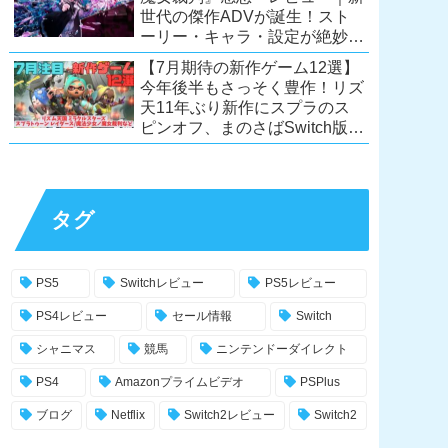
世代の傑作ADVが誕生！スト
ーリー・キャラ・設定が絶妙に
絡み合う、命懸けの議論ミステ
【7月期待の新作ゲーム12選】
リー【PC/Switch】
今年後半もさっそく豊作！リズ
天11年ぶり新作にスプラのス
ピンオフ、まのさばSwitch版
も！【Switch2/PS5/PC】
タグ
PS5
Switchレビュー
PS5レビュー
PS4レビュー
セール情報
Switch
シャニマス
競馬
ニンテンドーダイレクト
PS4
Amazonプライムビデオ
PSPlus
ブログ
Netflix
Switch2レビュー
Switch2