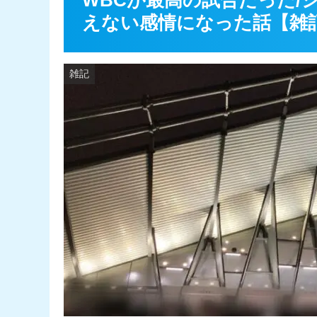
WBCが最高の試合だった/
えない感情になった話【雑
雑記